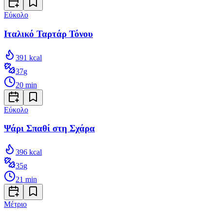
Εύκολο
Ιταλικό Ταρτάρ Τόνου
391
kcal
37
g
20
min
Εύκολο
Ψάρι Σπαθί στη Σχάρα
396
kcal
35
g
21
min
Μέτριο