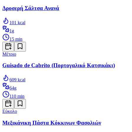
Δροσερή Σάλτσα Ανανά
101
kcal
1
g
15
min
Μέτριο
Guisado de Cabrito (Πορτογαλικό Κατσικάκι)
609
kcal
64
g
110
min
Εύκολο
Μεξικάνικη Πάστα Κόκκινων Φασολιών