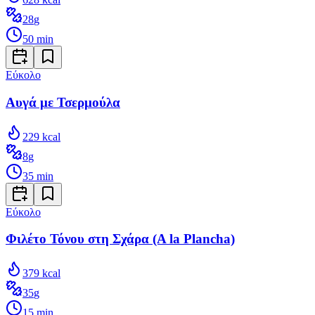
28
g
50
min
Εύκολο
Αυγά με Τσερμούλα
229
kcal
8
g
35
min
Εύκολο
Φιλέτο Τόνου στη Σχάρα (A la Plancha)
379
kcal
35
g
15
min