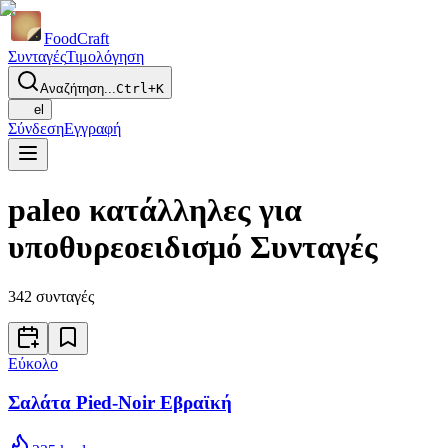
Food
Craft
Συνταγές
Τιμολόγηση
Αναζήτηση...
Ctrl+K
el
Σύνδεση
Εγγραφή
paleo κατάλληλες για
υποθυρεοειδισμό Συνταγές
342
συνταγές
Εύκολο
Σαλάτα Pied-Noir Εβραϊκή