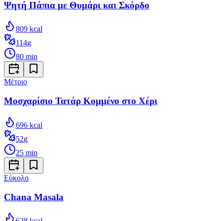
Ψητή Πάπια με Θυμάρι και Σκόρδο
809
kcal
114
g
80
min
Μέτριο
Μοσχαρίσιο Τατάρ Κομμένο στο Χέρι
696
kcal
52
g
25
min
Εύκολο
Chana Masala
628
kcal