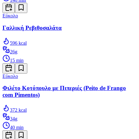
Εύκολο
Γαλλική Ρεβιθοσαλάτα
596
kcal
26
g
15
min
Εύκολο
Φιλέτο Κοτόπουλο με Πιπεριές (Peito de Frango
com Pimentos)
372
kcal
34
g
40
min