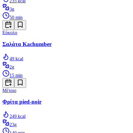
235
kcal
3
g
50
min
Εύκολο
Σαλάτα Kachumber
49
kcal
2
g
15
min
Μέτριο
Φρίτα pied-noir
249
kcal
23
g
140
min