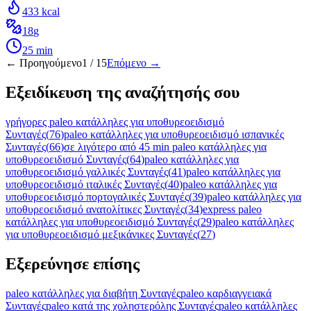
433
kcal
18
g
25
min
← Προηγούμενο
1
/
15
Επόμενο →
Εξειδίκευση της αναζήτησής σου
γρήγορες paleo κατάλληλες για υποθυρεοειδισμό
Συνταγές
(
76
)
paleo κατάλληλες για υποθυρεοειδισμό ισπανικές
Συνταγές
(
66
)
σε λιγότερο από 45 min paleo κατάλληλες για
υποθυρεοειδισμό Συνταγές
(
64
)
paleo κατάλληλες για
υποθυρεοειδισμό γαλλικές Συνταγές
(
41
)
paleo κατάλληλες για
υποθυρεοειδισμό ιταλικές Συνταγές
(
40
)
paleo κατάλληλες για
υποθυρεοειδισμό πορτογαλικές Συνταγές
(
39
)
paleo κατάλληλες για
υποθυρεοειδισμό ανατολίτικες Συνταγές
(
34
)
express paleo
κατάλληλες για υποθυρεοειδισμό Συνταγές
(
29
)
paleo κατάλληλες
για υποθυρεοειδισμό μεξικάνικες Συνταγές
(
27
)
Εξερεύνησε επίσης
paleo κατάλληλες για διαβήτη Συνταγές
paleo καρδιαγγειακά
Συνταγές
paleo κατά της χοληστερόλης Συνταγές
paleo κατάλληλες