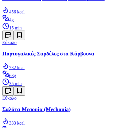
456
kcal
4
g
15
min
Εύκολο
Πορτογαλικές Σαρδέλες στα Κάρβουνα
732
kcal
63
g
35
min
Εύκολο
Σαλάτα Μεσουία (Mechouia)
333
kcal