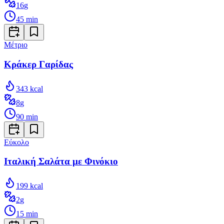
16
g
45
min
Μέτριο
Κράκερ Γαρίδας
343
kcal
8
g
90
min
Εύκολο
Ιταλική Σαλάτα με Φινόκιο
199
kcal
2
g
15
min