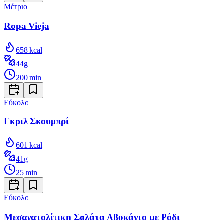
Μέτριο
Ropa Vieja
658
kcal
44
g
200
min
Εύκολο
Γκριλ Σκουμπρί
601
kcal
41
g
25
min
Εύκολο
Μεσανατολίτικη Σαλάτα Αβοκάντο με Ρόδι