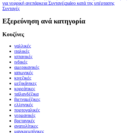
για νεφρική ανεπάρκεια Συνταγές
paleo κατά της υπέρτασης
Συνταγές
Εξερεύνηση ανά κατηγορία
Κουζίνες
γαλλικές
ιταλικές
ισπανικές
ινδικές
αμερικανικές
ιαπωνικές
κινεζικές
μεξικάνικες
κορεάτικες
ταϊλανδέζικα
βιετναμέζικες
ελληνικές
πορτογαλικές
γερμανικές
βρετανικές
ανατολίτικες
μαγκρεμπίνικες