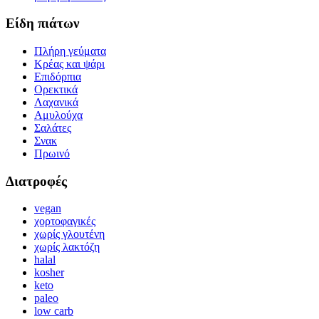
Είδη πιάτων
Πλήρη γεύματα
Κρέας και ψάρι
Επιδόρπια
Ορεκτικά
Λαχανικά
Αμυλούχα
Σαλάτες
Σνακ
Πρωινό
Διατροφές
vegan
χορτοφαγικές
χωρίς γλουτένη
χωρίς λακτόζη
halal
kosher
keto
paleo
low carb