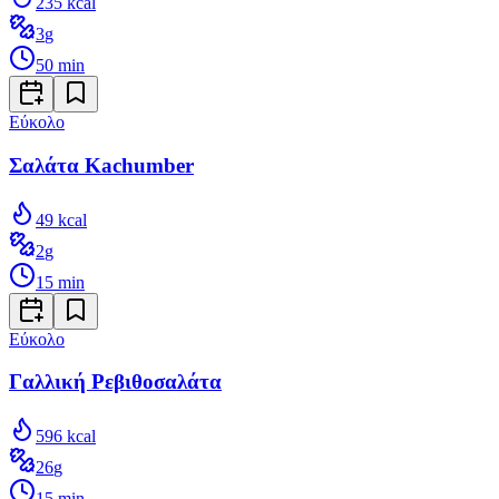
235
kcal
3
g
50
min
Εύκολο
Σαλάτα Kachumber
49
kcal
2
g
15
min
Εύκολο
Γαλλική Ρεβιθοσαλάτα
596
kcal
26
g
15
min