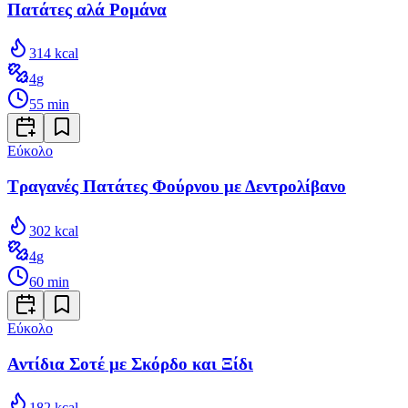
Πατάτες αλά Ρομάνα
314
kcal
4
g
55
min
Εύκολο
Τραγανές Πατάτες Φούρνου με Δεντρολίβανο
302
kcal
4
g
60
min
Εύκολο
Αντίδια Σοτέ με Σκόρδο και Ξίδι
182
kcal