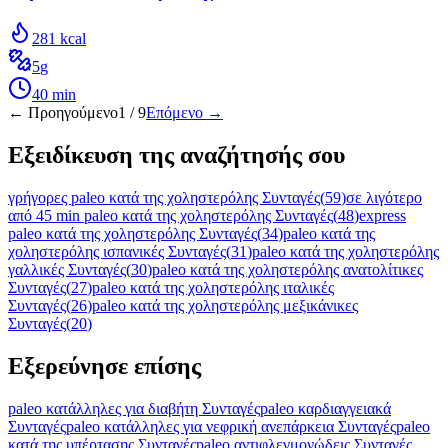
281
kcal
5
g
40
min
← Προηγούμενο
1
/
9
Επόμενο →
Εξειδίκευση της αναζήτησής σου
γρήγορες paleo κατά της χοληστερόλης Συνταγές
(
59
)
σε λιγότερο
από 45 min paleo κατά της χοληστερόλης Συνταγές
(
48
)
express
paleo κατά της χοληστερόλης Συνταγές
(
34
)
paleo κατά της
χοληστερόλης ισπανικές Συνταγές
(
31
)
paleo κατά της χοληστερόλης
γαλλικές Συνταγές
(
30
)
paleo κατά της χοληστερόλης ανατολίτικες
Συνταγές
(
27
)
paleo κατά της χοληστερόλης ιταλικές
Συνταγές
(
26
)
paleo κατά της χοληστερόλης μεξικάνικες
Συνταγές
(
20
)
Εξερεύνησε επίσης
paleo κατάλληλες για διαβήτη Συνταγές
paleo καρδιαγγειακά
Συνταγές
paleo κατάλληλες για νεφρική ανεπάρκεια Συνταγές
paleo
κατά της υπέρτασης Συνταγές
paleo αντιφλεγμονώδεις Συνταγές