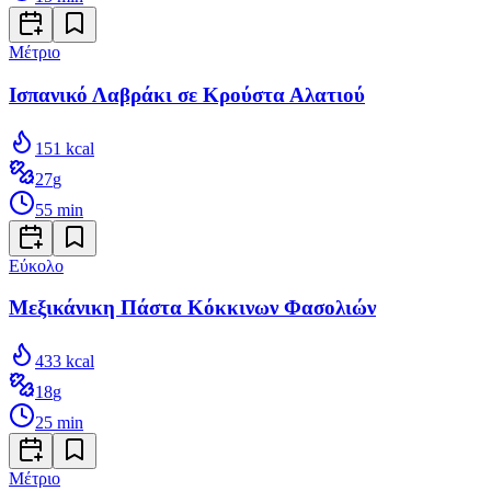
Μέτριο
Ισπανικό Λαβράκι σε Κρούστα Αλατιού
151
kcal
27
g
55
min
Εύκολο
Μεξικάνικη Πάστα Κόκκινων Φασολιών
433
kcal
18
g
25
min
Μέτριο