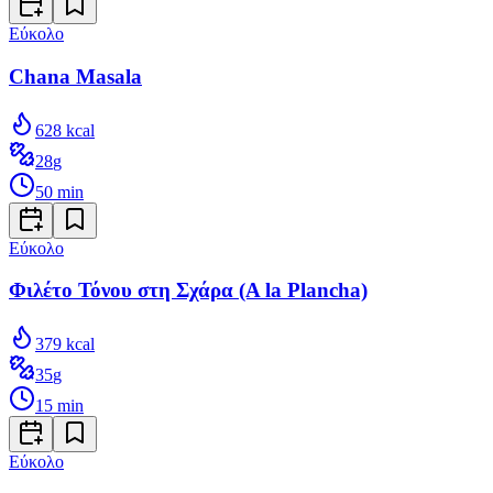
Εύκολο
Chana Masala
628
kcal
28
g
50
min
Εύκολο
Φιλέτο Τόνου στη Σχάρα (A la Plancha)
379
kcal
35
g
15
min
Εύκολο