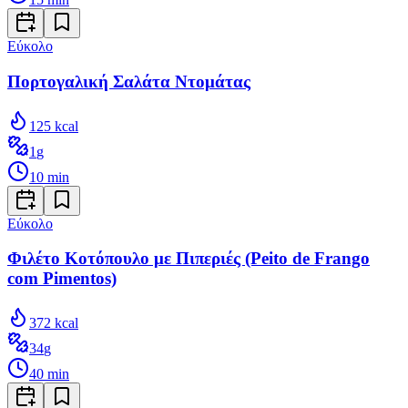
Εύκολο
Πορτογαλική Σαλάτα Ντομάτας
125
kcal
1
g
10
min
Εύκολο
Φιλέτο Κοτόπουλο με Πιπεριές (Peito de Frango
com Pimentos)
372
kcal
34
g
40
min