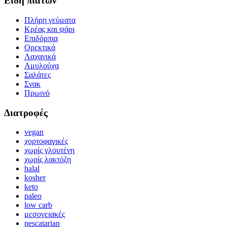
Είδη πιάτων
Πλήρη γεύματα
Κρέας και ψάρι
Επιδόρπια
Ορεκτικά
Λαχανικά
Αμυλούχα
Σαλάτες
Σνακ
Πρωινό
Διατροφές
vegan
χορτοφαγικές
χωρίς γλουτένη
χωρίς λακτόζη
halal
kosher
keto
paleo
low carb
μεσογειακές
pescatarian