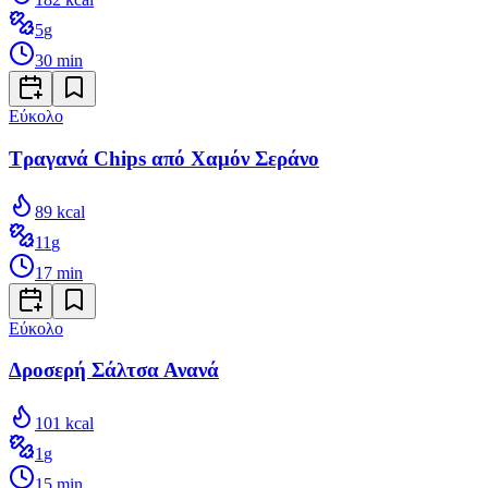
5
g
30
min
Εύκολο
Τραγανά Chips από Χαμόν Σεράνο
89
kcal
11
g
17
min
Εύκολο
Δροσερή Σάλτσα Ανανά
101
kcal
1
g
15
min