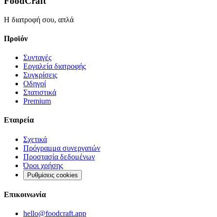
FoodCraft
Η διατροφή σου, απλά
Προϊόν
Συνταγές
Εργαλεία διατροφής
Συγκρίσεις
Οδηγοί
Στατιστικά
Premium
Εταιρεία
Σχετικά
Πρόγραμμα συνεργατών
Προστασία δεδομένων
Όροι χρήσης
Ρυθμίσεις cookies
Επικοινωνία
hello@foodcraft.app