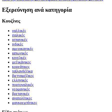
Εξερεύνηση ανά κατηγορία
Κουζίνες
γαλλικές
ιταλικές
ισπανικές
ινδικές
αμερικανικές
ιαπωνικές
κινεζικές
μεξικάνικες
κορεάτικες
ταϊλανδέζικα
βιετναμέζικες
ελληνικές
πορτογαλικές
γερμανικές
βρετανικές
ανατολίτικες
μαγκρεμπίνικες