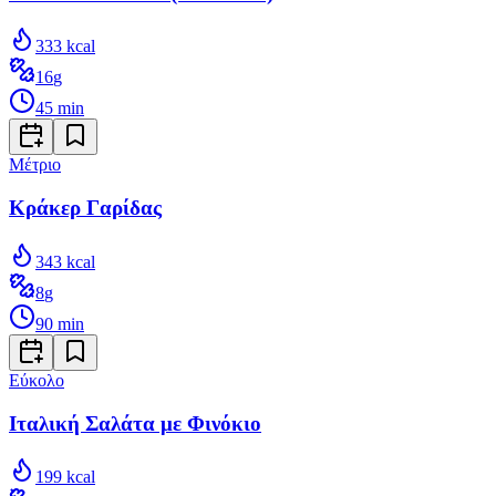
333
kcal
16
g
45
min
Μέτριο
Κράκερ Γαρίδας
343
kcal
8
g
90
min
Εύκολο
Ιταλική Σαλάτα με Φινόκιο
199
kcal