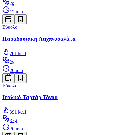
2
g
15
min
Εύκολο
Παραδοσιακή Λαχανοσαλάτα
201
kcal
2
g
20
min
Εύκολο
Ιταλικό Ταρτάρ Τόνου
391
kcal
37
g
20
min