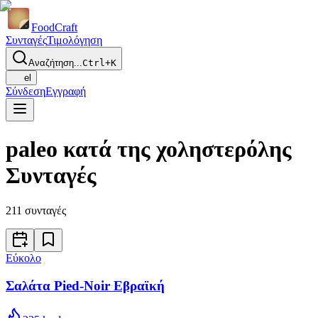
Food
Craft
Συνταγές
Τιμολόγηση
Αναζήτηση...
Ctrl+K
el
Σύνδεση
Εγγραφή
paleo κατά της χοληστερόλης
Συνταγές
211
συνταγές
Εύκολο
Σαλάτα Pied-Noir Εβραϊκή