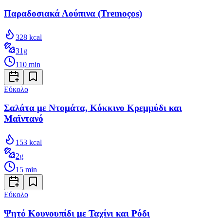
Παραδοσιακά Λούπινα (Tremoços)
328
kcal
31
g
110
min
Εύκολο
Σαλάτα με Ντομάτα, Κόκκινο Κρεμμύδι και
Μαϊντανό
153
kcal
2
g
15
min
Εύκολο
Ψητό Κουνουπίδι με Ταχίνι και Ρόδι