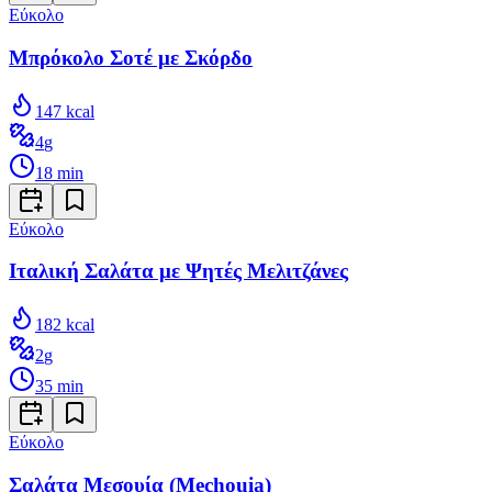
Εύκολο
Μπρόκολο Σοτέ με Σκόρδο
147
kcal
4
g
18
min
Εύκολο
Ιταλική Σαλάτα με Ψητές Μελιτζάνες
182
kcal
2
g
35
min
Εύκολο
Σαλάτα Μεσουία (Mechouia)