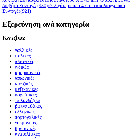
διαβήτη Συνταγές
(
980
)
σε λιγότερο από 45 min καρδιαγγειακά
Συνταγές
(
921
)
Εξερεύνηση ανά κατηγορία
Κουζίνες
γαλλικές
ιταλικές
ισπανικές
ινδικές
αμερικανικές
ιαπωνικές
κινεζικές
μεξικάνικες
κορεάτικες
ταϊλανδέζικα
βιετναμέζικες
ελληνικές
πορτογαλικές
γερμανικές
βρετανικές
ανατολίτικες