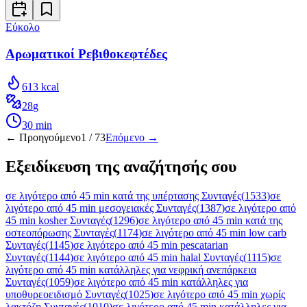
Εύκολο
Αρωματικοί Ρεβιθοκεφτέδες
613
kcal
28
g
30
min
← Προηγούμενο
1
/
73
Επόμενο →
Εξειδίκευση της αναζήτησής σου
σε λιγότερο από 45 min κατά της υπέρτασης Συνταγές
(
1533
)
σε
λιγότερο από 45 min μεσογειακές Συνταγές
(
1387
)
σε λιγότερο από
45 min kosher Συνταγές
(
1296
)
σε λιγότερο από 45 min κατά της
οστεοπόρωσης Συνταγές
(
1174
)
σε λιγότερο από 45 min low carb
Συνταγές
(
1145
)
σε λιγότερο από 45 min pescatarian
Συνταγές
(
1144
)
σε λιγότερο από 45 min halal Συνταγές
(
1115
)
σε
λιγότερο από 45 min κατάλληλες για νεφρική ανεπάρκεια
Συνταγές
(
1059
)
σε λιγότερο από 45 min κατάλληλες για
υποθυρεοειδισμό Συνταγές
(
1025
)
σε λιγότερο από 45 min χωρίς
λακτόζη Συνταγές
(
1010
)
σε λιγότερο από 45 min κατάλληλες για