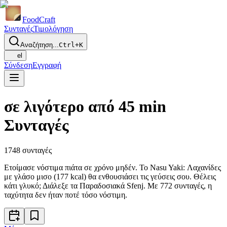
Food
Craft
Συνταγές
Τιμολόγηση
Αναζήτηση...
Ctrl+K
el
Σύνδεση
Εγγραφή
σε λιγότερο από 45 min
Συνταγές
1748
συνταγές
Ετοίμασε νόστιμα πιάτα σε χρόνο μηδέν. Το Nasu Yaki: Λαχανίδες
με γλάσο μισο (177 kcal) θα ενθουσιάσει τις γεύσεις σου. Θέλεις
κάτι γλυκό; Διάλεξε τα Παραδοσιακά Sfenj. Με 772 συνταγές, η
ταχύτητα δεν ήταν ποτέ τόσο νόστιμη.