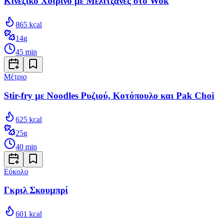
Κινέζικο Χοιρινό με Μελιτζάνες στο Wok
865
kcal
14
g
45
min
Μέτριο
Stir-fry με Noodles Ρυζιού, Κοτόπουλο και Pak Choi
625
kcal
25
g
40
min
Εύκολο
Γκριλ Σκουμπρί
601
kcal