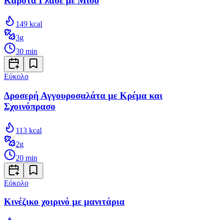
Καρότα Γλασέ με Μίσο
149
kcal
3
g
30
min
Εύκολο
Δροσερή Αγγουροσαλάτα με Κρέμα και
Σχοινόπρασο
113
kcal
2
g
20
min
Εύκολο
Κινέζικο χοιρινό με μανιτάρια