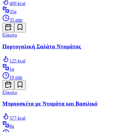
409
kcal
35
g
35
min
Εύκολο
Πορτογαλική Σαλάτα Ντομάτας
125
kcal
1
g
10
min
Εύκολο
Μπρουσκέτα με Ντομάτα και Βασιλικό
377
kcal
8
g