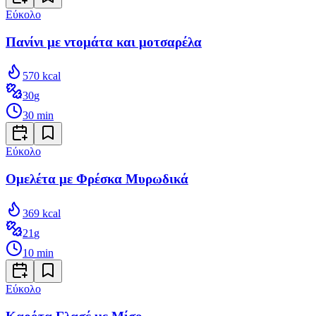
Εύκολο
Πανίνι με ντομάτα και μοτσαρέλα
570
kcal
30
g
30
min
Εύκολο
Ομελέτα με Φρέσκα Μυρωδικά
369
kcal
21
g
10
min
Εύκολο