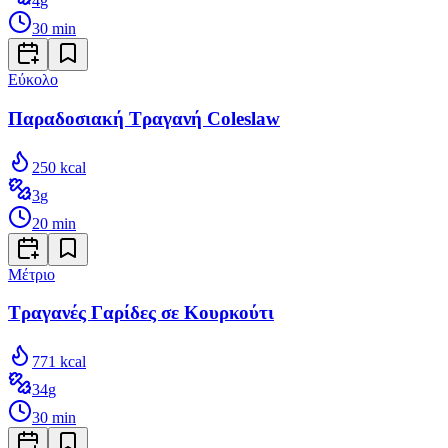
4
g
30
min
Εύκολο
Παραδοσιακή Τραγανή Coleslaw
250
kcal
3
g
20
min
Μέτριο
Τραγανές Γαρίδες σε Κουρκούτι
771
kcal
34
g
30
min