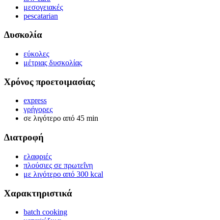
μεσογειακές
pescatarian
Δυσκολία
εύκολες
μέτριας δυσκολίας
Χρόνος προετοιμασίας
express
γρήγορες
σε λιγότερο από 45 min
Διατροφή
ελαφριές
πλούσιες σε πρωτεΐνη
με λιγότερο από 300 kcal
Χαρακτηριστικά
batch cooking