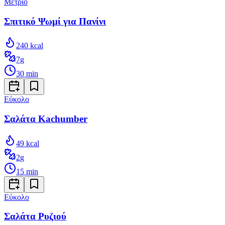
Μέτριο
Σπιτικό Ψωμί για Πανίνι
240
kcal
7
g
30
min
Εύκολο
Σαλάτα Kachumber
49
kcal
2
g
15
min
Εύκολο
Σαλάτα Ρυζιού