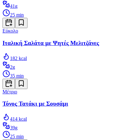
41
g
25
min
Εύκολο
Ιταλική Σαλάτα με Ψητές Μελιτζάνες
182
kcal
2
g
35
min
Μέτριο
Τόνος Τατάκι με Σουσάμι
414
kcal
39
g
25
min