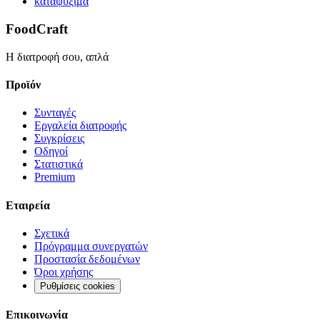
καταψύξιμα
FoodCraft
Η διατροφή σου, απλά
Προϊόν
Συνταγές
Εργαλεία διατροφής
Συγκρίσεις
Οδηγοί
Στατιστικά
Premium
Εταιρεία
Σχετικά
Πρόγραμμα συνεργατών
Προστασία δεδομένων
Όροι χρήσης
Ρυθμίσεις cookies
Επικοινωνία