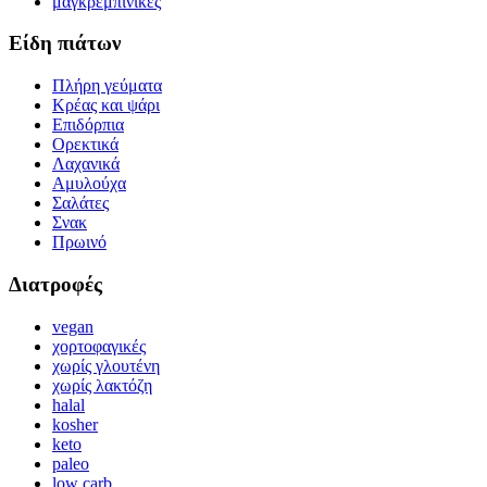
μαγκρεμπίνικες
Είδη πιάτων
Πλήρη γεύματα
Κρέας και ψάρι
Επιδόρπια
Ορεκτικά
Λαχανικά
Αμυλούχα
Σαλάτες
Σνακ
Πρωινό
Διατροφές
vegan
χορτοφαγικές
χωρίς γλουτένη
χωρίς λακτόζη
halal
kosher
keto
paleo
low carb