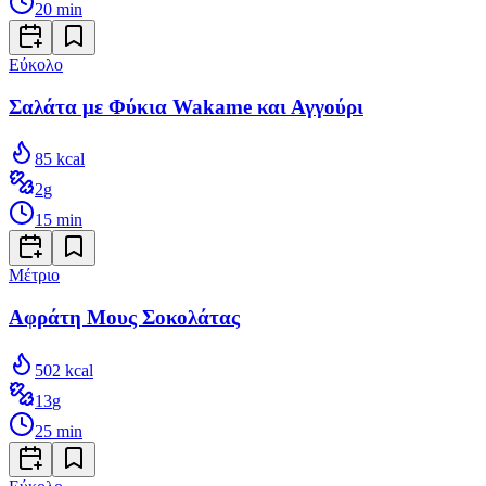
20
min
Εύκολο
Σαλάτα με Φύκια Wakame και Αγγούρι
85
kcal
2
g
15
min
Μέτριο
Αφράτη Μους Σοκολάτας
502
kcal
13
g
25
min