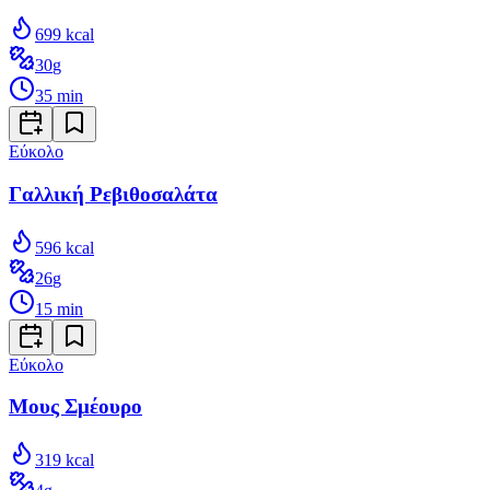
699
kcal
30
g
35
min
Εύκολο
Γαλλική Ρεβιθοσαλάτα
596
kcal
26
g
15
min
Εύκολο
Μους Σμέουρο
319
kcal