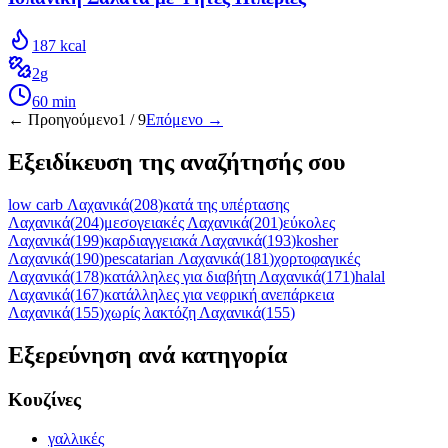
187
kcal
2
g
60
min
← Προηγούμενο
1
/
9
Επόμενο →
Εξειδίκευση της αναζήτησής σου
low carb Λαχανικά
(
208
)
κατά της υπέρτασης
Λαχανικά
(
204
)
μεσογειακές Λαχανικά
(
201
)
εύκολες
Λαχανικά
(
199
)
καρδιαγγειακά Λαχανικά
(
193
)
kosher
Λαχανικά
(
190
)
pescatarian Λαχανικά
(
181
)
χορτοφαγικές
Λαχανικά
(
178
)
κατάλληλες για διαβήτη Λαχανικά
(
171
)
halal
Λαχανικά
(
167
)
κατάλληλες για νεφρική ανεπάρκεια
Λαχανικά
(
155
)
χωρίς λακτόζη Λαχανικά
(
155
)
Εξερεύνηση ανά κατηγορία
Κουζίνες
γαλλικές