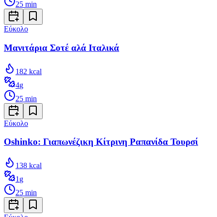
25
min
Εύκολο
Μανιτάρια Σοτέ αλά Ιταλικά
182
kcal
4
g
25
min
Εύκολο
Oshinko: Γιαπωνέζικη Κίτρινη Ραπανίδα Τουρσί
138
kcal
1
g
25
min