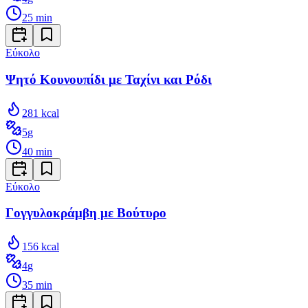
25
min
Εύκολο
Ψητό Κουνουπίδι με Ταχίνι και Ρόδι
281
kcal
5
g
40
min
Εύκολο
Γογγυλοκράμβη με Βούτυρο
156
kcal
4
g
35
min