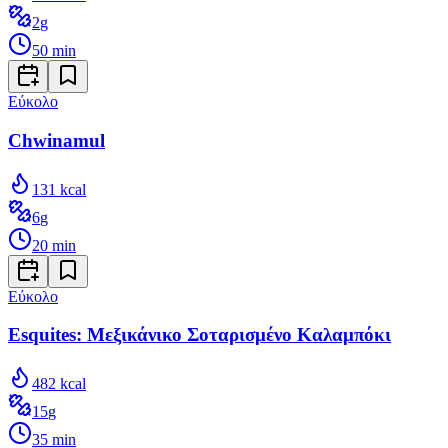
2
g
50
min
Εύκολο
Chwinamul
131
kcal
6
g
20
min
Εύκολο
Esquites: Μεξικάνικο Σοταρισμένο Καλαμπόκι
482
kcal
15
g
35
min