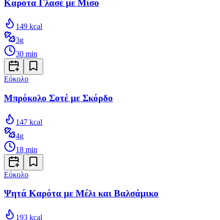
Καρότα Γλασέ με Μίσο
149
kcal
3
g
30
min
Εύκολο
Μπρόκολο Σοτέ με Σκόρδο
147
kcal
4
g
18
min
Εύκολο
Ψητά Καρότα με Μέλι και Βαλσάμικο
193
kcal