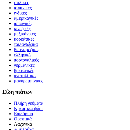
ιταλικές
ισπανικές
ινδικές
αμερικανικές
ιαπωνικές
κινεζικές
μεξικάνικες
κορεάτικες
ταϊλανδέζικα
βιετναμέζικες
ελληνικές
πορτογαλικές
γερμανικές
βρετανικές
ανατολίτικες
μαγκρεμπίνικες
Είδη πιάτων
Πλήρη γεύματα
Κρέας και ψάρι
Επιδόρπια
Ορεκτικά
Λαχανικά
Αμυλούχα