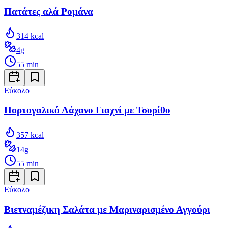
Πατάτες αλά Ρομάνα
314
kcal
4
g
55
min
Εύκολο
Πορτογαλικό Λάχανο Γιαχνί με Τσορίθο
357
kcal
14
g
55
min
Εύκολο
Βιετναμέζικη Σαλάτα με Μαριναρισμένο Αγγούρι