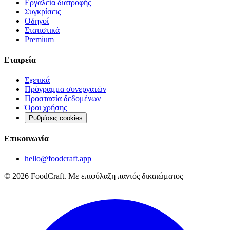
Εργαλεία διατροφής
Συγκρίσεις
Οδηγοί
Στατιστικά
Premium
Εταιρεία
Σχετικά
Πρόγραμμα συνεργατών
Προστασία δεδομένων
Όροι χρήσης
Ρυθμίσεις cookies
Επικοινωνία
hello@foodcraft.app
©
2026
FoodCraft.
Με επιφύλαξη παντός δικαιώματος