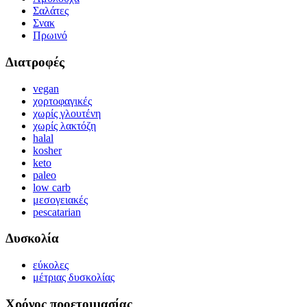
Σαλάτες
Σνακ
Πρωινό
Διατροφές
vegan
χορτοφαγικές
χωρίς γλουτένη
χωρίς λακτόζη
halal
kosher
keto
paleo
low carb
μεσογειακές
pescatarian
Δυσκολία
εύκολες
μέτριας δυσκολίας
Χρόνος προετοιμασίας