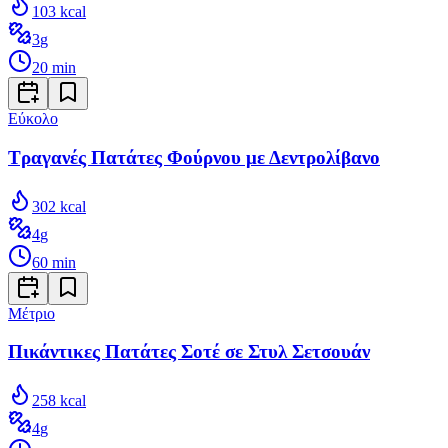
103
kcal
3
g
20
min
Εύκολο
Τραγανές Πατάτες Φούρνου με Δεντρολίβανο
302
kcal
4
g
60
min
Μέτριο
Πικάντικες Πατάτες Σοτέ σε Στυλ Σετσουάν
258
kcal
4
g