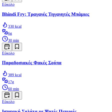
Εύκολο
Bhindi Fry: Τραγανές Τηγανητές Μπάμιες
330
kcal
6
g
30
min
Εύκολο
Παραδοσιακές Φακές Σούπα
389
kcal
17
g
60
min
Εύκολο
Ισπανική Σαλάτα με Ψητές Πιπεριές