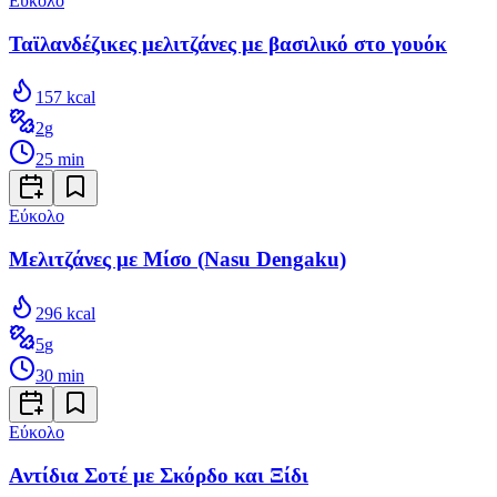
Εύκολο
Ταϊλανδέζικες μελιτζάνες με βασιλικό στο γουόκ
157
kcal
2
g
25
min
Εύκολο
Μελιτζάνες με Μίσο (Nasu Dengaku)
296
kcal
5
g
30
min
Εύκολο
Αντίδια Σοτέ με Σκόρδο και Ξίδι