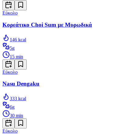
Εύκολο
Κορεάτικο Choi Sum με Μυρωδικά
146
kcal
5
g
15
min
Εύκολο
Nasu Dengaku
333
kcal
6
g
30
min
Εύκολο