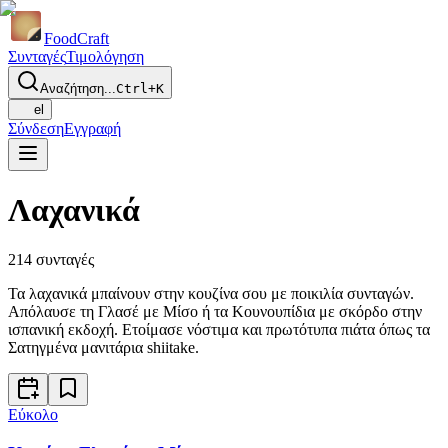
Food
Craft
Συνταγές
Τιμολόγηση
Αναζήτηση...
Ctrl+K
el
Σύνδεση
Εγγραφή
Λαχανικά
214
συνταγές
Τα λαχανικά μπαίνουν στην κουζίνα σου με ποικιλία συνταγών.
Απόλαυσε τη Γλασέ με Μίσο ή τα Κουνουπίδια με σκόρδο στην
ισπανική εκδοχή. Ετοίμασε νόστιμα και πρωτότυπα πιάτα όπως τα
Σατηγμένα μανιτάρια shiitake.
Εύκολο