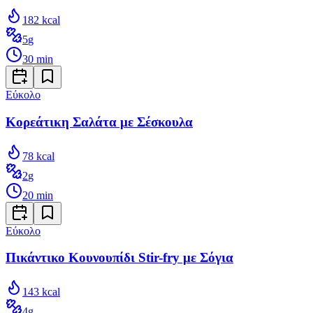
182
kcal
5
g
30
min
Εύκολο
Κορεάτικη Σαλάτα με Σέσκουλα
78
kcal
2
g
20
min
Εύκολο
Πικάντικο Κουνουπίδι Stir-fry με Σόγια
143
kcal
4
g