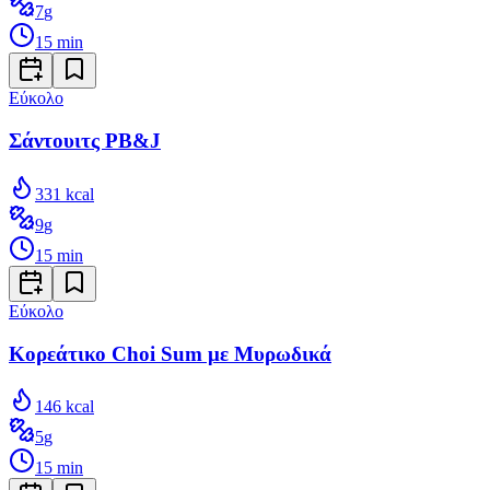
7
g
15
min
Εύκολο
Σάντουιτς PB&J
331
kcal
9
g
15
min
Εύκολο
Κορεάτικο Choi Sum με Μυρωδικά
146
kcal
5
g
15
min