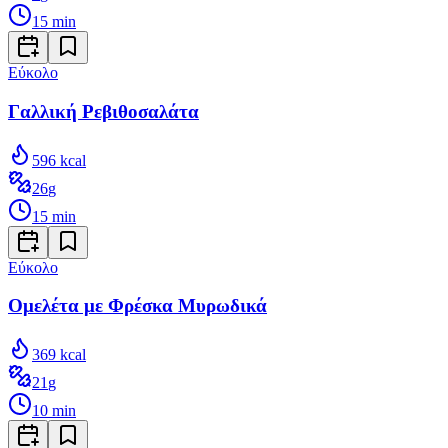
15
min
Εύκολο
Γαλλική Ρεβιθοσαλάτα
596
kcal
26
g
15
min
Εύκολο
Ομελέτα με Φρέσκα Μυρωδικά
369
kcal
21
g
10
min