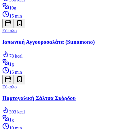
10
g
15
min
Εύκολο
Ιαπωνική Αγγουροσαλάτα (Sunomono)
78
kcal
1
g
15
min
Εύκολο
Πορτογαλική Σάλτσα Σκόρδου
393
kcal
1
g
10
min