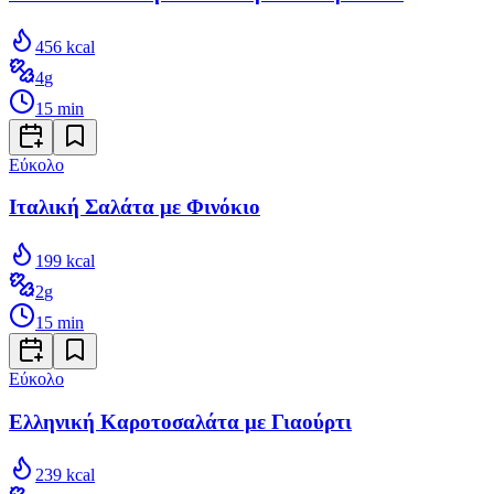
456
kcal
4
g
15
min
Εύκολο
Ιταλική Σαλάτα με Φινόκιο
199
kcal
2
g
15
min
Εύκολο
Ελληνική Καροτοσαλάτα με Γιαούρτι
239
kcal