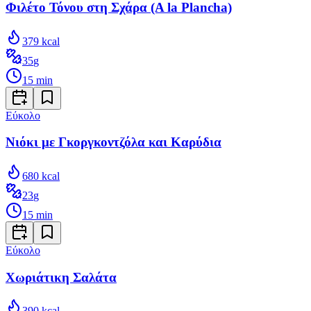
Φιλέτο Τόνου στη Σχάρα (A la Plancha)
379
kcal
35
g
15
min
Εύκολο
Νιόκι με Γκοργκοντζόλα και Καρύδια
680
kcal
23
g
15
min
Εύκολο
Χωριάτικη Σαλάτα
390
kcal