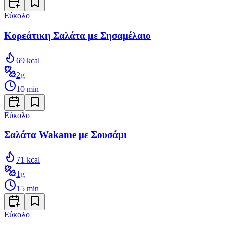
Εύκολο
Κορεάτικη Σαλάτα με Σησαμέλαιο
69
kcal
2
g
10
min
Εύκολο
Σαλάτα Wakame με Σουσάμι
71
kcal
1
g
15
min
Εύκολο