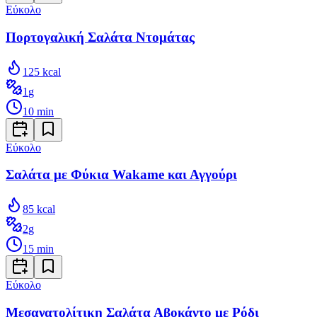
Εύκολο
Πορτογαλική Σαλάτα Ντομάτας
125
kcal
1
g
10
min
Εύκολο
Σαλάτα με Φύκια Wakame και Αγγούρι
85
kcal
2
g
15
min
Εύκολο
Μεσανατολίτικη Σαλάτα Αβοκάντο με Ρόδι