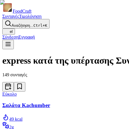
Food
Craft
Συνταγές
Τιμολόγηση
Αναζήτηση...
Ctrl+K
el
Σύνδεση
Εγγραφή
express κατά της υπέρτασης Συ
149
συνταγές
Εύκολο
Σαλάτα Kachumber
49
kcal
2
g