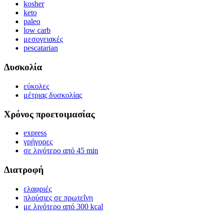
kosher
keto
paleo
low carb
μεσογειακές
pescatarian
Δυσκολία
εύκολες
μέτριας δυσκολίας
Χρόνος προετοιμασίας
express
γρήγορες
σε λιγότερο από 45 min
Διατροφή
ελαφριές
πλούσιες σε πρωτεΐνη
με λιγότερο από 300 kcal