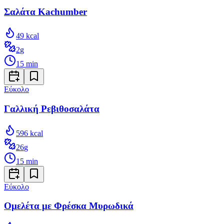
Σαλάτα Kachumber
49
kcal
2
g
15
min
Εύκολο
Γαλλική Ρεβιθοσαλάτα
596
kcal
26
g
15
min
Εύκολο
Ομελέτα με Φρέσκα Μυρωδικά