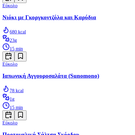
Εύκολο
Νιόκι με Γκοργκοντζόλα και Καρύδια
680
kcal
23
g
15
min
Εύκολο
Ιαπωνική Αγγουροσαλάτα (Sunomono)
78
kcal
1
g
15
min
Εύκολο
Πορτογαλική Σάλτσα Σκόρδου