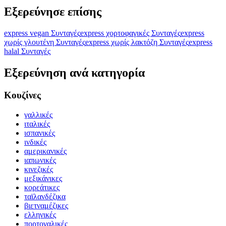
Εξερεύνησε επίσης
express vegan Συνταγές
express χορτοφαγικές Συνταγές
express
χωρίς γλουτένη Συνταγές
express χωρίς λακτόζη Συνταγές
express
halal Συνταγές
Εξερεύνηση ανά κατηγορία
Κουζίνες
γαλλικές
ιταλικές
ισπανικές
ινδικές
αμερικανικές
ιαπωνικές
κινεζικές
μεξικάνικες
κορεάτικες
ταϊλανδέζικα
βιετναμέζικες
ελληνικές
πορτογαλικές