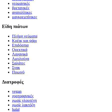
γερμανικές
βρετανικές
ανατολίτικες
μαγκρεμπίνικες
Είδη πιάτων
Πλήρη γεύματα
Κρέας και ψάρι
Επιδόρπια
Ορεκτικά
Λαχανικά
Αμυλούχα
Σαλάτες
Σνακ
Πρωινό
Διατροφές
vegan
χορτοφαγικές
χωρίς γλουτένη
χωρίς λακτόζη
halal