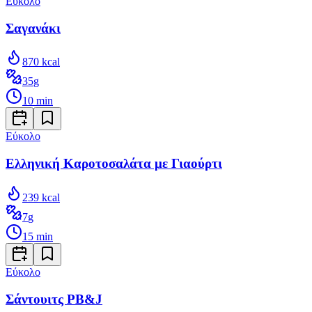
Εύκολο
Σαγανάκι
870
kcal
35
g
10
min
Εύκολο
Ελληνική Καροτοσαλάτα με Γιαούρτι
239
kcal
7
g
15
min
Εύκολο
Σάντουιτς PB&J