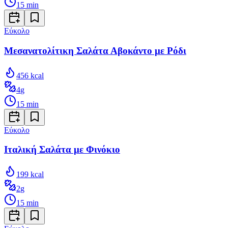
15
min
Εύκολο
Μεσανατολίτικη Σαλάτα Αβοκάντο με Ρόδι
456
kcal
4
g
15
min
Εύκολο
Ιταλική Σαλάτα με Φινόκιο
199
kcal
2
g
15
min