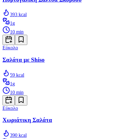
393
kcal
1
g
10
min
Εύκολο
Σαλάτα με Shiso
59
kcal
1
g
10
min
Εύκολο
Χωριάτικη Σαλάτα
390
kcal