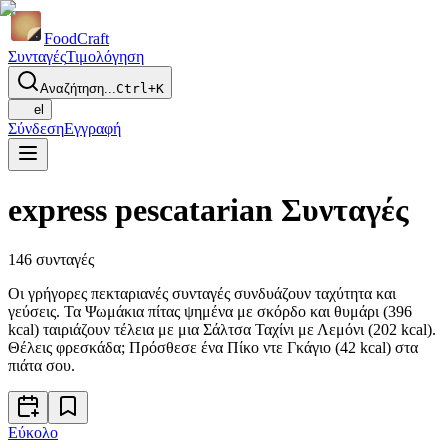
Food
Craft
Συνταγές
Τιμολόγηση
Αναζήτηση...
Ctrl+K
el
Σύνδεση
Εγγραφή
express pescatarian Συνταγές
146
συνταγές
Οι γρήγορες πεκταριανές συνταγές συνδυάζουν ταχύτητα και
γεύσεις. Τα Ψωμάκια πίτας ψημένα με σκόρδο και θυμάρι (396
kcal) ταιριάζουν τέλεια με μια Σάλτσα Ταχίνι με Λεμόνι (202 kcal).
Θέλεις φρεσκάδα; Πρόσθεσε ένα Πίκο ντε Γκάγιο (42 kcal) στα
πιάτα σου.
Εύκολο