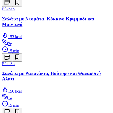
Εύκολο
Σαλάτα με Ντομάτα, Κόκκινο Κρεμμύδι και
Μαϊντανό
153
kcal
2
g
15
min
Εύκολο
Σαλάτα με Ραπανάκια, Βούτυρο και Θαλασσινό
Αλάτι
156
kcal
1
g
15
min