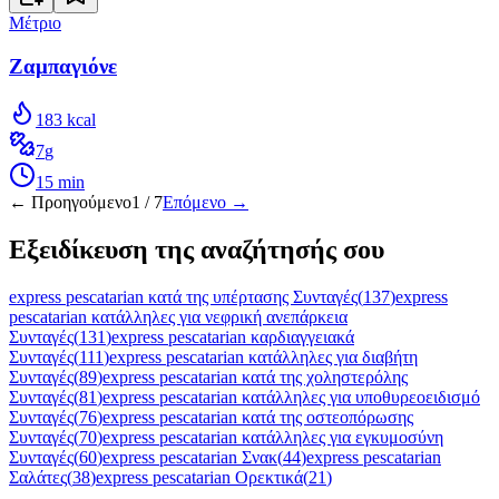
Μέτριο
Ζαμπαγιόνε
183
kcal
7
g
15
min
← Προηγούμενο
1
/
7
Επόμενο →
Εξειδίκευση της αναζήτησής σου
express pescatarian κατά της υπέρτασης Συνταγές
(
137
)
express
pescatarian κατάλληλες για νεφρική ανεπάρκεια
Συνταγές
(
131
)
express pescatarian καρδιαγγειακά
Συνταγές
(
111
)
express pescatarian κατάλληλες για διαβήτη
Συνταγές
(
89
)
express pescatarian κατά της χοληστερόλης
Συνταγές
(
81
)
express pescatarian κατάλληλες για υποθυρεοειδισμό
Συνταγές
(
76
)
express pescatarian κατά της οστεοπόρωσης
Συνταγές
(
70
)
express pescatarian κατάλληλες για εγκυμοσύνη
Συνταγές
(
60
)
express pescatarian Σνακ
(
44
)
express pescatarian
Σαλάτες
(
38
)
express pescatarian Ορεκτικά
(
21
)