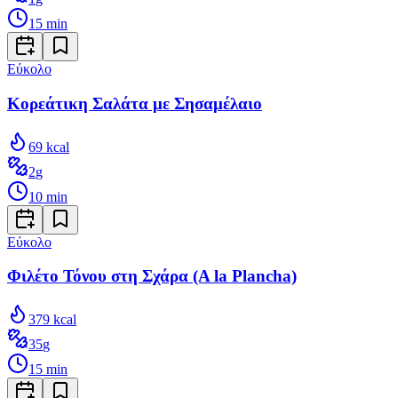
15
min
Εύκολο
Κορεάτικη Σαλάτα με Σησαμέλαιο
69
kcal
2
g
10
min
Εύκολο
Φιλέτο Τόνου στη Σχάρα (A la Plancha)
379
kcal
35
g
15
min