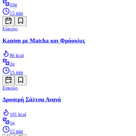
10
g
15
min
Εύκολο
Kanten με Matcha και Φράουλες
86
kcal
2
g
15
min
Εύκολο
Δροσερή Σάλτσα Ανανά
101
kcal
1
g
15
min