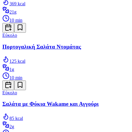
369
kcal
21
g
10
min
Εύκολο
Πορτογαλική Σαλάτα Ντομάτας
125
kcal
1
g
10
min
Εύκολο
Σαλάτα με Φύκια Wakame και Αγγούρι
85
kcal
2
g