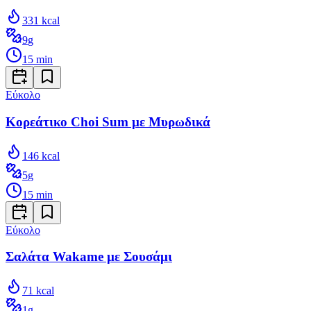
331
kcal
9
g
15
min
Εύκολο
Κορεάτικο Choi Sum με Μυρωδικά
146
kcal
5
g
15
min
Εύκολο
Σαλάτα Wakame με Σουσάμι
71
kcal
1
g