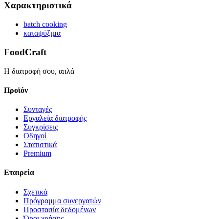
Χαρακτηριστικά
batch cooking
καταψύξιμα
FoodCraft
Η διατροφή σου, απλά
Προϊόν
Συνταγές
Εργαλεία διατροφής
Συγκρίσεις
Οδηγοί
Στατιστικά
Premium
Εταιρεία
Σχετικά
Πρόγραμμα συνεργατών
Προστασία δεδομένων
Όροι χρήσης