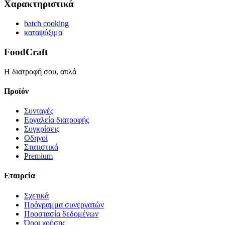
Χαρακτηριστικά
batch cooking
καταψύξιμα
FoodCraft
Η διατροφή σου, απλά
Προϊόν
Συνταγές
Εργαλεία διατροφής
Συγκρίσεις
Οδηγοί
Στατιστικά
Premium
Εταιρεία
Σχετικά
Πρόγραμμα συνεργατών
Προστασία δεδομένων
Όροι χρήσης