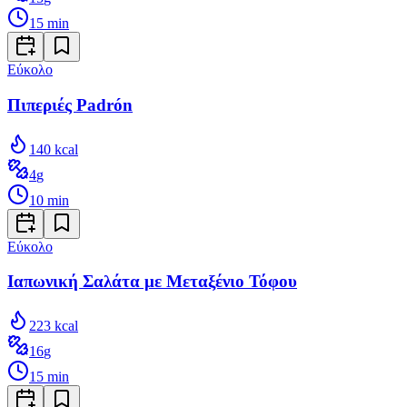
15
min
Εύκολο
Πιπεριές Padrón
140
kcal
4
g
10
min
Εύκολο
Ιαπωνική Σαλάτα με Μεταξένιο Τόφου
223
kcal
16
g
15
min