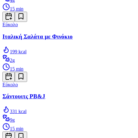
4
g
15
min
Εύκολο
Ιταλική Σαλάτα με Φινόκιο
199
kcal
2
g
15
min
Εύκολο
Σάντουιτς PB&J
331
kcal
9
g
15
min