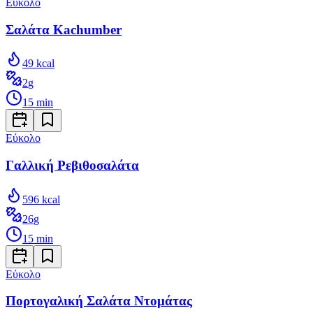
Εύκολο
Σαλάτα Kachumber
49
kcal
2
g
15
min
Εύκολο
Γαλλική Ρεβιθοσαλάτα
596
kcal
26
g
15
min
Εύκολο
Πορτογαλική Σαλάτα Ντομάτας