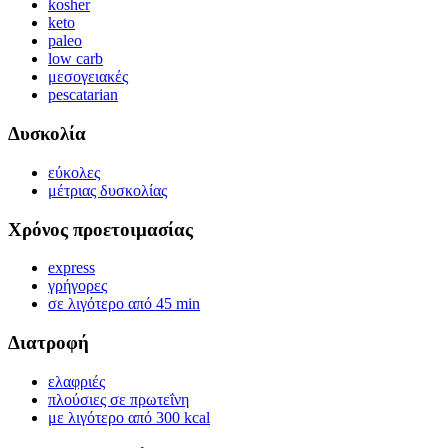
kosher
keto
paleo
low carb
μεσογειακές
pescatarian
Δυσκολία
εύκολες
μέτριας δυσκολίας
Χρόνος προετοιμασίας
express
γρήγορες
σε λιγότερο από 45 min
Διατροφή
ελαφριές
πλούσιες σε πρωτεΐνη
με λιγότερο από 300 kcal