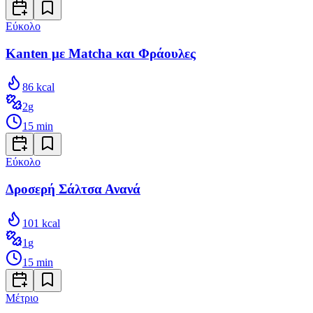
Εύκολο
Kanten με Matcha και Φράουλες
86
kcal
2
g
15
min
Εύκολο
Δροσερή Σάλτσα Ανανά
101
kcal
1
g
15
min
Μέτριο