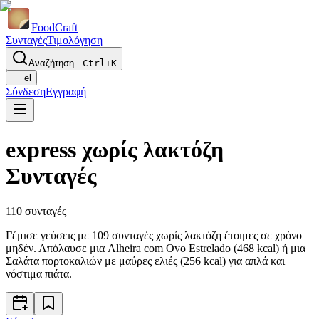
Food
Craft
Συνταγές
Τιμολόγηση
Αναζήτηση...
Ctrl+K
el
Σύνδεση
Εγγραφή
express χωρίς λακτόζη
Συνταγές
110
συνταγές
Γέμισε γεύσεις με 109 συνταγές χωρίς λακτόζη έτοιμες σε χρόνο
μηδέν. Απόλαυσε μια Alheira com Ovo Estrelado (468 kcal) ή μια
Σαλάτα πορτοκαλιών με μαύρες ελιές (256 kcal) για απλά και
νόστιμα πιάτα.