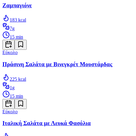
Ζαμπαγιόνε
183
kcal
7
g
15
min
Εύκολο
Πράσινη Σαλάτα με Βινεγκρέτ Μουστάρδας
225
kcal
1
g
15
min
Εύκολο
Ιταλική Σαλάτα με Λευκά Φασόλια