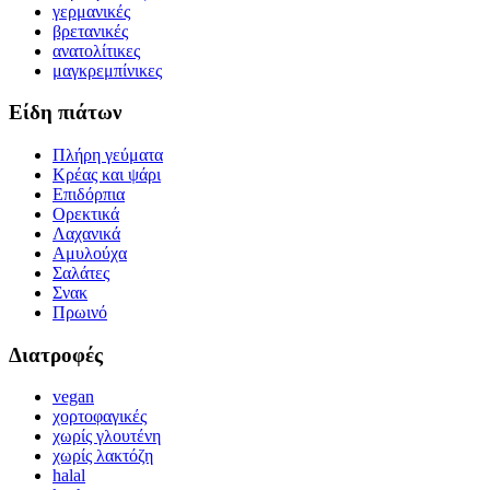
γερμανικές
βρετανικές
ανατολίτικες
μαγκρεμπίνικες
Είδη πιάτων
Πλήρη γεύματα
Κρέας και ψάρι
Επιδόρπια
Ορεκτικά
Λαχανικά
Αμυλούχα
Σαλάτες
Σνακ
Πρωινό
Διατροφές
vegan
χορτοφαγικές
χωρίς γλουτένη
χωρίς λακτόζη
halal