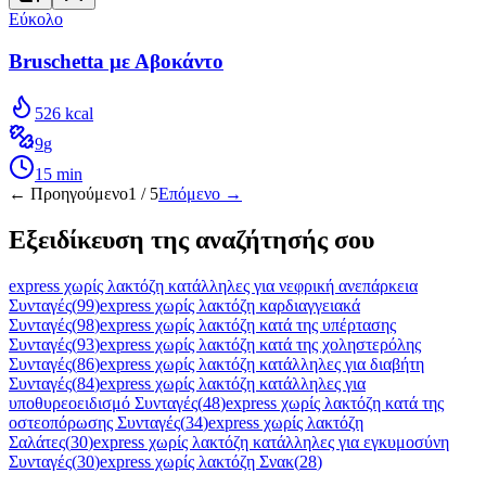
Εύκολο
Bruschetta με Αβοκάντο
526
kcal
9
g
15
min
← Προηγούμενο
1
/
5
Επόμενο →
Εξειδίκευση της αναζήτησής σου
express χωρίς λακτόζη κατάλληλες για νεφρική ανεπάρκεια
Συνταγές
(
99
)
express χωρίς λακτόζη καρδιαγγειακά
Συνταγές
(
98
)
express χωρίς λακτόζη κατά της υπέρτασης
Συνταγές
(
93
)
express χωρίς λακτόζη κατά της χοληστερόλης
Συνταγές
(
86
)
express χωρίς λακτόζη κατάλληλες για διαβήτη
Συνταγές
(
84
)
express χωρίς λακτόζη κατάλληλες για
υποθυρεοειδισμό Συνταγές
(
48
)
express χωρίς λακτόζη κατά της
οστεοπόρωσης Συνταγές
(
34
)
express χωρίς λακτόζη
Σαλάτες
(
30
)
express χωρίς λακτόζη κατάλληλες για εγκυμοσύνη
Συνταγές
(
30
)
express χωρίς λακτόζη Σνακ
(
28
)