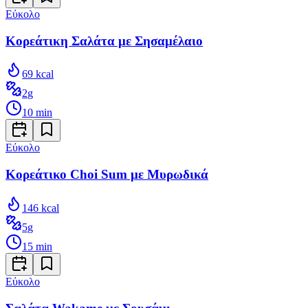
Εύκολο
Κορεάτικη Σαλάτα με Σησαμέλαιο
69
kcal
2
g
10
min
Εύκολο
Κορεάτικο Choi Sum με Μυρωδικά
146
kcal
5
g
15
min
Εύκολο