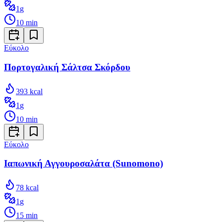
1
g
10
min
Εύκολο
Πορτογαλική Σάλτσα Σκόρδου
393
kcal
1
g
10
min
Εύκολο
Ιαπωνική Αγγουροσαλάτα (Sunomono)
78
kcal
1
g
15
min