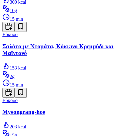
300
kcal
10
g
15
min
Εύκολο
Σαλάτα με Ντομάτα, Κόκκινο Κρεμμύδι και
Μαϊντανό
153
kcal
2
g
15
min
Εύκολο
Myeongrang-hoe
203
kcal
15
g