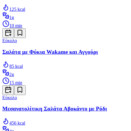
125
kcal
1
g
10
min
Εύκολο
Σαλάτα με Φύκια Wakame και Αγγούρι
85
kcal
2
g
15
min
Εύκολο
Μεσανατολίτικη Σαλάτα Αβοκάντο με Ρόδι
456
kcal