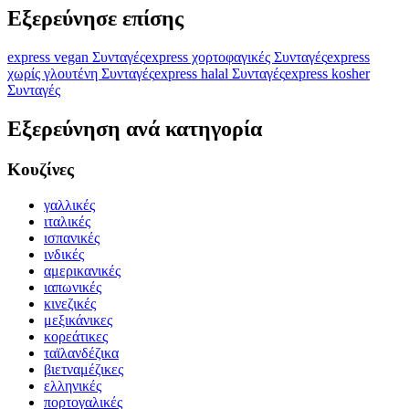
Εξερεύνησε επίσης
express vegan Συνταγές
express χορτοφαγικές Συνταγές
express
χωρίς γλουτένη Συνταγές
express halal Συνταγές
express kosher
Συνταγές
Εξερεύνηση ανά κατηγορία
Κουζίνες
γαλλικές
ιταλικές
ισπανικές
ινδικές
αμερικανικές
ιαπωνικές
κινεζικές
μεξικάνικες
κορεάτικες
ταϊλανδέζικα
βιετναμέζικες
ελληνικές
πορτογαλικές