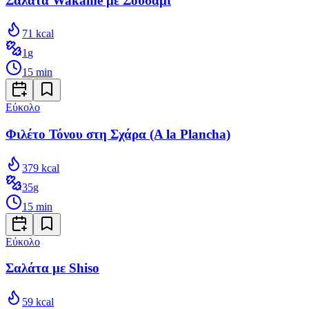
Σαλάτα Wakame με Σουσάμι
71
kcal
1
g
15
min
Εύκολο
Φιλέτο Τόνου στη Σχάρα (A la Plancha)
379
kcal
35
g
15
min
Εύκολο
Σαλάτα με Shiso
59
kcal