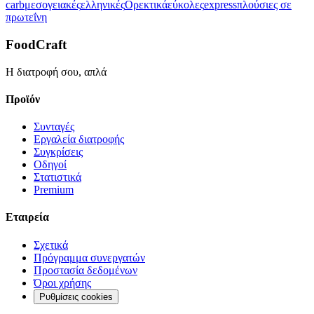
carb
μεσογειακές
ελληνικές
Ορεκτικά
εύκολες
express
πλούσιες σε
πρωτεΐνη
FoodCraft
Η διατροφή σου, απλά
Προϊόν
Συνταγές
Εργαλεία διατροφής
Συγκρίσεις
Οδηγοί
Στατιστικά
Premium
Εταιρεία
Σχετικά
Πρόγραμμα συνεργατών
Προστασία δεδομένων
Όροι χρήσης
Ρυθμίσεις cookies