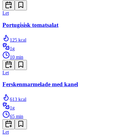
Let
Portugisisk tomatsalat
125
kcal
1
g
10
min
Let
Ferskenmarmelade med kanel
613
kcal
1
g
65
min
Let