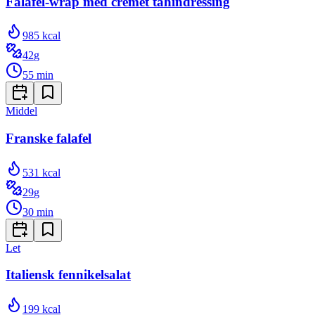
Falafel-wrap med cremet tahindressing
985
kcal
42
g
55
min
Middel
Franske falafel
531
kcal
29
g
30
min
Let
Italiensk fennikelsalat
199
kcal