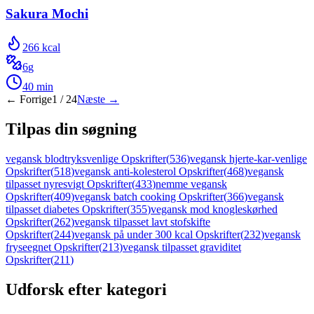
Sakura Mochi
266
kcal
6
g
40
min
← Forrige
1
/
24
Næste →
Tilpas din søgning
vegansk blodtryksvenlige Opskrifter
(
536
)
vegansk hjerte-kar-venlige
Opskrifter
(
518
)
vegansk anti-kolesterol Opskrifter
(
468
)
vegansk
tilpasset nyresvigt Opskrifter
(
433
)
nemme vegansk
Opskrifter
(
409
)
vegansk batch cooking Opskrifter
(
366
)
vegansk
tilpasset diabetes Opskrifter
(
355
)
vegansk mod knogleskørhed
Opskrifter
(
262
)
vegansk tilpasset lavt stofskifte
Opskrifter
(
244
)
vegansk på under 300 kcal Opskrifter
(
232
)
vegansk
fryseegnet Opskrifter
(
213
)
vegansk tilpasset graviditet
Opskrifter
(
211
)
Udforsk efter kategori