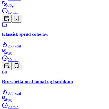
26
g
15
min
Let
Klassisk sprød coleslaw
250
kcal
3
g
20
min
Let
Bruschetta med tomat og basilikum
377
kcal
8
g
20
min