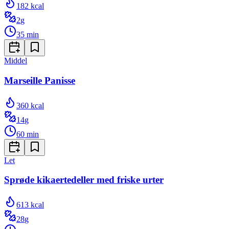
182
kcal
2
g
35
min
Middel
Marseille Panisse
360
kcal
14
g
60
min
Let
Sprøde kikaertedeller med friske urter
613
kcal
28
g