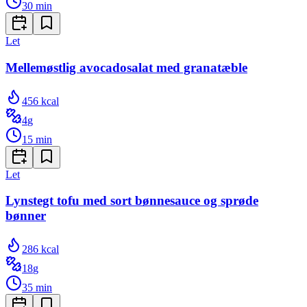
30
min
Let
Mellemøstlig avocadosalat med granatæble
456
kcal
4
g
15
min
Let
Lynstegt tofu med sort bønnesauce og sprøde
bønner
286
kcal
18
g
35
min