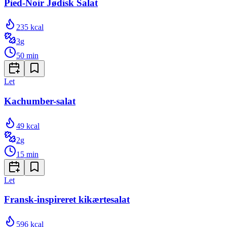
Pied-Noir Jødisk Salat
235
kcal
3
g
50
min
Let
Kachumber-salat
49
kcal
2
g
15
min
Let
Fransk-inspireret kikærtesalat
596
kcal