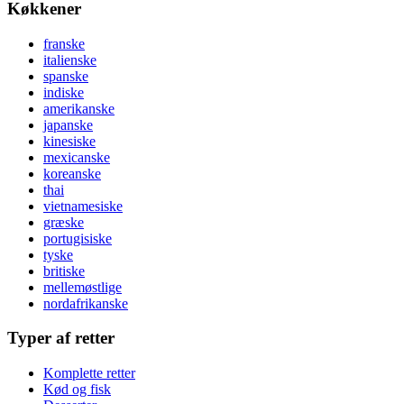
Køkkener
franske
italienske
spanske
indiske
amerikanske
japanske
kinesiske
mexicanske
koreanske
thai
vietnamesiske
græske
portugisiske
tyske
britiske
mellemøstlige
nordafrikanske
Typer af retter
Komplette retter
Kød og fisk