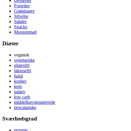
Desserter
Forretter
Grøntsager
Stivelse
Salater
Snacks
Morgenmad
Diæter
vegansk
vegetariske
glutenfri
laktosefri
halal
kosher
keto
palæo
low carb
middelhavsinspirerede
pescatariske
Sværhedsgrad
nemme