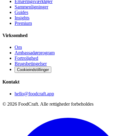
Ernæringsværktøjer
Sammenligninger
Guides
Insights
Premium
Virksomhed
Om
Ambassadørprogram
Fortrolighed
Brugsbetingelser
Cookieindstillinger
Kontakt
hello@foodcraft.app
©
2026
FoodCraft.
Alle rettigheder forbeholdes