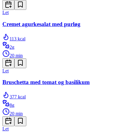
Let
Cremet agurkesalat med purløg
113
kcal
2
g
20
min
Let
Bruschetta med tomat og basilikum
377
kcal
8
g
20
min
Let