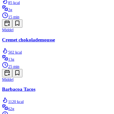
85
kcal
2
g
15
min
Middel
Cremet chokolademousse
502
kcal
13
g
25
min
Middel
Barbacoa Tacos
1120
kcal
62
g