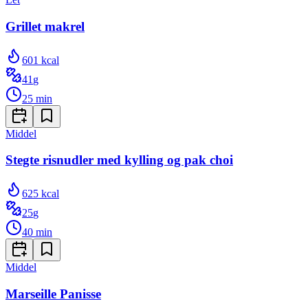
Grillet makrel
601
kcal
41
g
25
min
Middel
Stegte risnudler med kylling og pak choi
625
kcal
25
g
40
min
Middel
Marseille Panisse