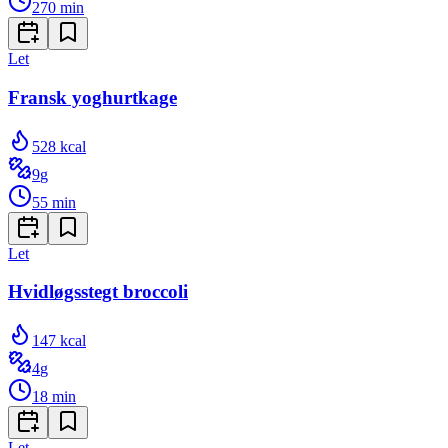
270
min
Let
Fransk yoghurtkage
528
kcal
9
g
55
min
Let
Hvidløgsstegt broccoli
147
kcal
4
g
18
min
Let