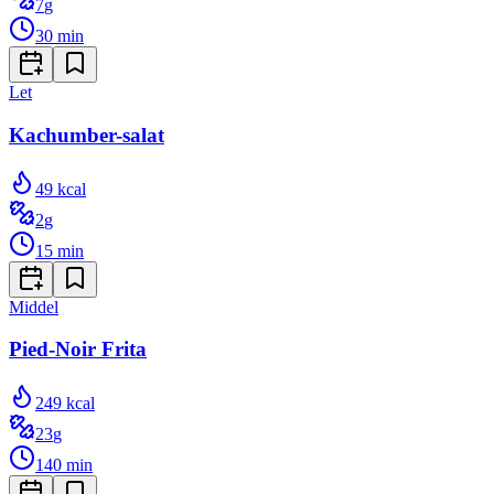
7
g
30
min
Let
Kachumber-salat
49
kcal
2
g
15
min
Middel
Pied-Noir Frita
249
kcal
23
g
140
min