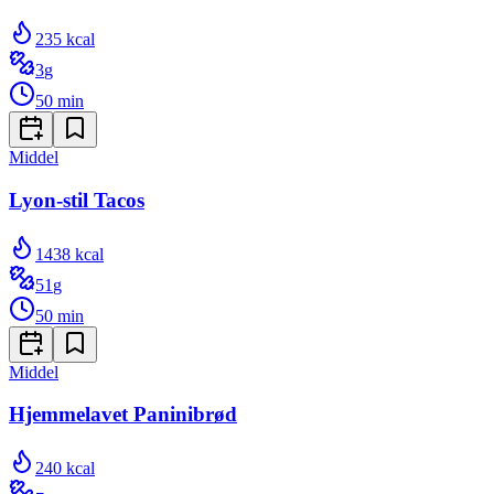
235
kcal
3
g
50
min
Middel
Lyon-stil Tacos
1438
kcal
51
g
50
min
Middel
Hjemmelavet Paninibrød
240
kcal