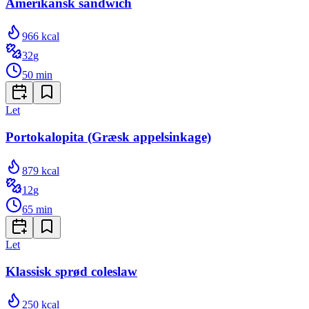
Amerikansk sandwich
966
kcal
32
g
50
min
Let
Portokalopita (Græsk appelsinkage)
879
kcal
12
g
65
min
Let
Klassisk sprød coleslaw
250
kcal