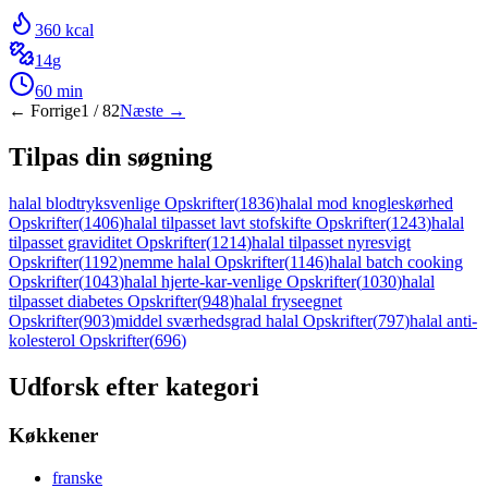
360
kcal
14
g
60
min
← Forrige
1
/
82
Næste →
Tilpas din søgning
halal blodtryksvenlige Opskrifter
(
1836
)
halal mod knogleskørhed
Opskrifter
(
1406
)
halal tilpasset lavt stofskifte Opskrifter
(
1243
)
halal
tilpasset graviditet Opskrifter
(
1214
)
halal tilpasset nyresvigt
Opskrifter
(
1192
)
nemme halal Opskrifter
(
1146
)
halal batch cooking
Opskrifter
(
1043
)
halal hjerte-kar-venlige Opskrifter
(
1030
)
halal
tilpasset diabetes Opskrifter
(
948
)
halal fryseegnet
Opskrifter
(
903
)
middel sværhedsgrad halal Opskrifter
(
797
)
halal anti-
kolesterol Opskrifter
(
696
)
Udforsk efter kategori
Køkkener
franske