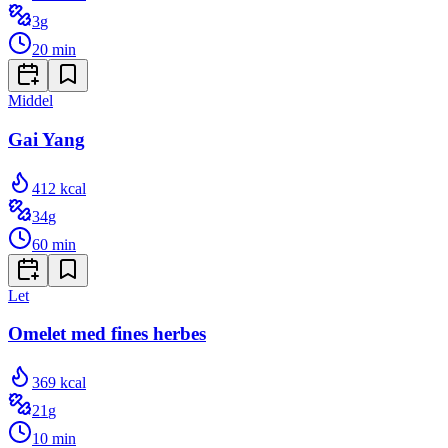
3
g
20
min
Middel
Gai Yang
412
kcal
34
g
60
min
Let
Omelet med fines herbes
369
kcal
21
g
10
min