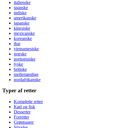
italienske
spanske
indiske
amerikanske
japanske
kinesiske
mexicanske
koreanske
thai
vietnamesiske
græske
portugisiske
tyske
britiske
mellemøstlige
nordafrikanske
Typer af retter
Komplette retter
Kød og fisk
Desserter
Forretter
Grøntsager
Stivelse