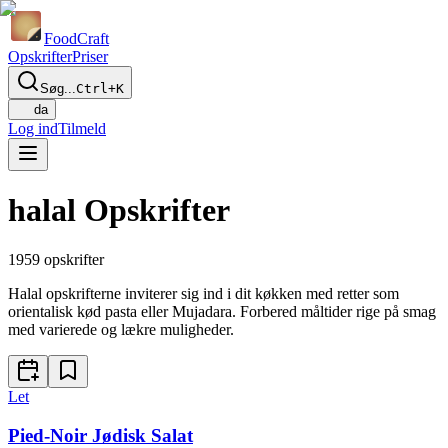
Food
Craft
Opskrifter
Priser
Søg...
Ctrl+K
da
Log ind
Tilmeld
halal Opskrifter
1959
opskrifter
Halal opskrifterne inviterer sig ind i dit køkken med retter som
orientalisk kød pasta eller Mujadara. Forbered måltider rige på smag
med varierede og lækre muligheder.
Let
Pied-Noir Jødisk Salat