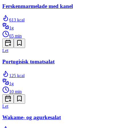
Ferskenmarmelade med kanel
613
kcal
1
g
65
min
Let
Portugisisk tomatsalat
125
kcal
1
g
10
min
Let
Wakame- og agurkesalat