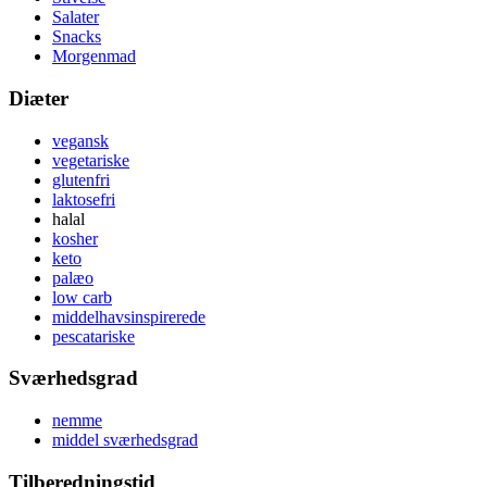
Salater
Snacks
Morgenmad
Diæter
vegansk
vegetariske
glutenfri
laktosefri
halal
kosher
keto
palæo
low carb
middelhavsinspirerede
pescatariske
Sværhedsgrad
nemme
middel sværhedsgrad
Tilberedningstid