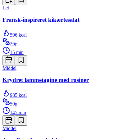
Let
Fransk-inspireret kikærtesalat
596
kcal
26
g
15
min
Middel
Krydret lammetagine med rosiner
985
kcal
59
g
145
min
Middel