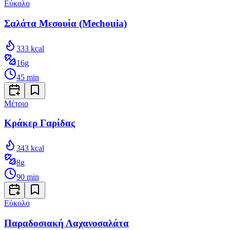
Εύκολο
Σαλάτα Μεσουία (Mechouia)
333
kcal
16
g
45
min
Μέτριο
Κράκερ Γαρίδας
343
kcal
8
g
90
min
Εύκολο
Παραδοσιακή Λαχανοσαλάτα