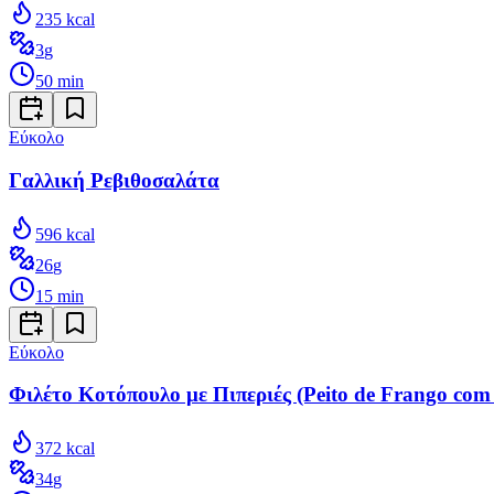
235
kcal
3
g
50
min
Εύκολο
Γαλλική Ρεβιθοσαλάτα
596
kcal
26
g
15
min
Εύκολο
Φιλέτο Κοτόπουλο με Πιπεριές (Peito de Frango com
372
kcal
34
g