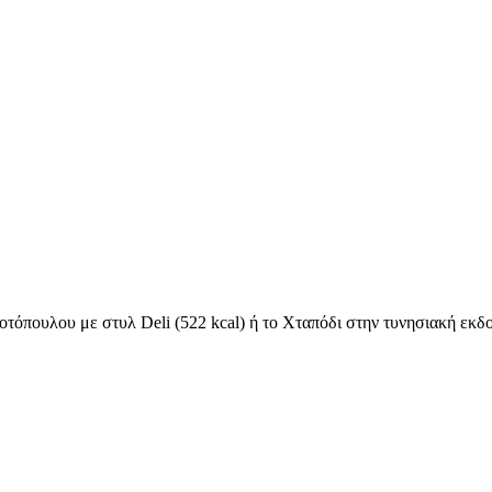
τόπουλου με στυλ Deli (522 kcal) ή το Χταπόδι στην τυνησιακή εκδοχ