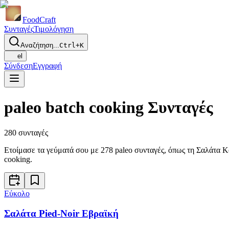
Food
Craft
Συνταγές
Τιμολόγηση
Αναζήτηση...
Ctrl+K
el
Σύνδεση
Εγγραφή
paleo batch cooking Συνταγές
280
συνταγές
Ετοίμασε τα γεύματά σου με 278 paleo συνταγές, όπως τη Σαλάτα Κο
cooking.
Εύκολο
Σαλάτα Pied-Noir Εβραϊκή