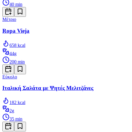
40
min
Μέτριο
Ropa Vieja
658
kcal
44
g
200
min
Εύκολο
Ιταλική Σαλάτα με Ψητές Μελιτζάνες
182
kcal
2
g
35
min