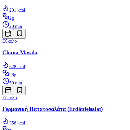
201
kcal
2
g
20
min
Εύκολο
Chana Masala
628
kcal
28
g
50
min
Εύκολο
Γερμανική Πατατοσαλάτα (Erdäpfelsalat)
356
kcal