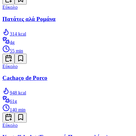
Εύκολο
Πατάτες αλά Ρομάνα
314
kcal
4
g
55
min
Εύκολο
Cachaço de Porco
948
kcal
61
g
140
min
Εύκολο