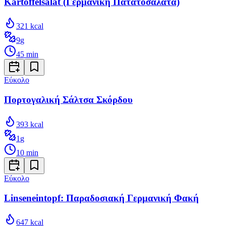
Kartoffelsalat (Γερμανική Πατατοσαλάτα)
321
kcal
9
g
45
min
Εύκολο
Πορτογαλική Σάλτσα Σκόρδου
393
kcal
1
g
10
min
Εύκολο
Linseneintopf: Παραδοσιακή Γερμανική Φακή
647
kcal