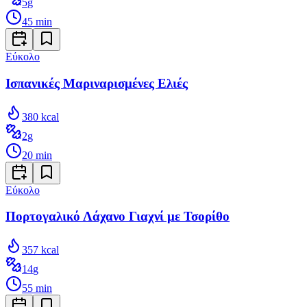
5
g
45
min
Εύκολο
Ισπανικές Μαριναρισμένες Ελιές
380
kcal
2
g
20
min
Εύκολο
Πορτογαλικό Λάχανο Γιαχνί με Τσορίθο
357
kcal
14
g
55
min