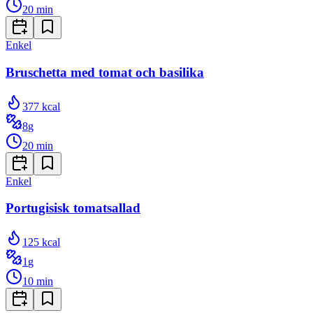
20
min
Enkel
Bruschetta med tomat och basilika
377
kcal
8
g
20
min
Enkel
Portugisisk tomatsallad
125
kcal
1
g
10
min