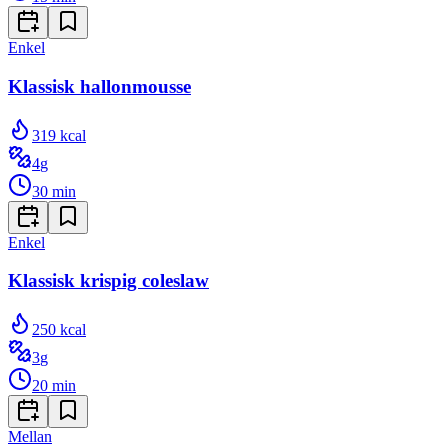
Enkel
Klassisk hallonmousse
319
kcal
4
g
30
min
Enkel
Klassisk krispig coleslaw
250
kcal
3
g
20
min
Mellan