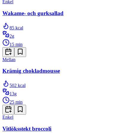
Enkel
Wakame- och gurksallad
85
kcal
2
g
15
min
Mellan
Krämig chokladmousse
502
kcal
13
g
25
min
Enkel
Vitlöksstekt broccoli