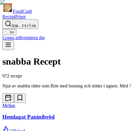
Food
Craft
Recept
Priser
Sök...
Ctrl+K
sv
Logga in
Registrera dig
snabba Recept
972
recept
Njut av snabba rätter som Brie med honung och nötter i ugnen. Med 7
Mellan
Hemlagat Paninibröd
240
kcal