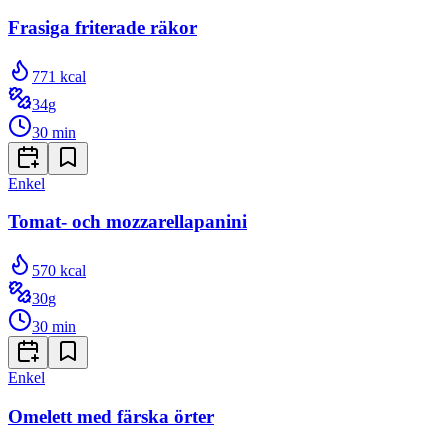
Frasiga friterade räkor
771
kcal
34
g
30
min
Enkel
Tomat- och mozzarellapanini
570
kcal
30
g
30
min
Enkel
Omelett med färska örter