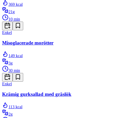
369
kcal
21
g
10
min
Enkel
Misoglacerade morötter
149
kcal
3
g
30
min
Enkel
Krämig gurksallad med gräslök
113
kcal
2
g