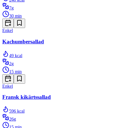
7
g
30
min
Enkel
Kachumbersallad
49
kcal
2
g
15
min
Enkel
Fransk kikärtssallad
596
kcal
26
g
15
min