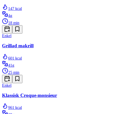
147
kcal
4
g
18
min
Enkel
Grillad makrill
601
kcal
41
g
25
min
Enkel
Klassisk Croque-monsieur
961
kcal