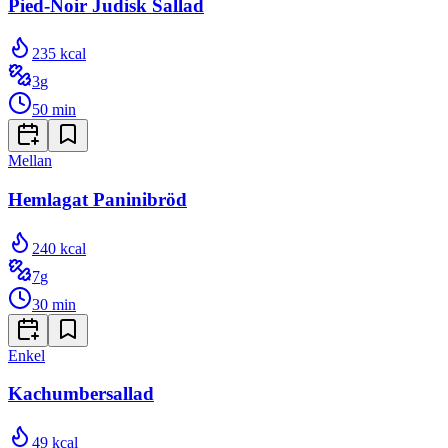
Pied-Noir Judisk Sallad
235
kcal
3
g
50
min
Mellan
Hemlagat Paninibröd
240
kcal
7
g
30
min
Enkel
Kachumbersallad
49
kcal