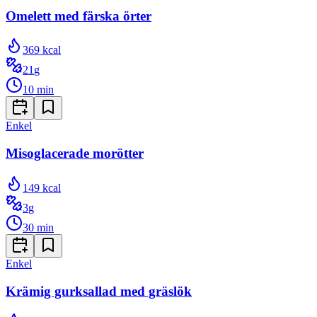
Omelett med färska örter
369
kcal
21
g
10
min
Enkel
Misoglacerade morötter
149
kcal
3
g
30
min
Enkel
Krämig gurksallad med gräslök