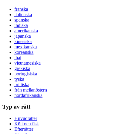
franska
italienska
spanska
indiska
amerikanska
japanska
kinesiska
mexikanska
koreanska
thai
vietnamesiska
grekiska
portugisiska
tyska
brittiska
från mellanöstern
nordafrikanska
Typ av rätt
Huvudrätter
Kött och fisk
Efterrätter