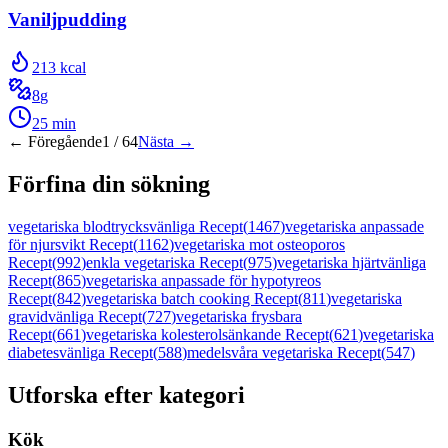
Vaniljpudding
213
kcal
8
g
25
min
← Föregående
1
/
64
Nästa →
Förfina din sökning
vegetariska blodtrycksvänliga Recept
(
1467
)
vegetariska anpassade
för njursvikt Recept
(
1162
)
vegetariska mot osteoporos
Recept
(
992
)
enkla vegetariska Recept
(
975
)
vegetariska hjärtvänliga
Recept
(
865
)
vegetariska anpassade för hypotyreos
Recept
(
842
)
vegetariska batch cooking Recept
(
811
)
vegetariska
gravidvänliga Recept
(
727
)
vegetariska frysbara
Recept
(
661
)
vegetariska kolesterolsänkande Recept
(
621
)
vegetariska
diabetesvänliga Recept
(
588
)
medelsvåra vegetariska Recept
(
547
)
Utforska efter kategori
Kök