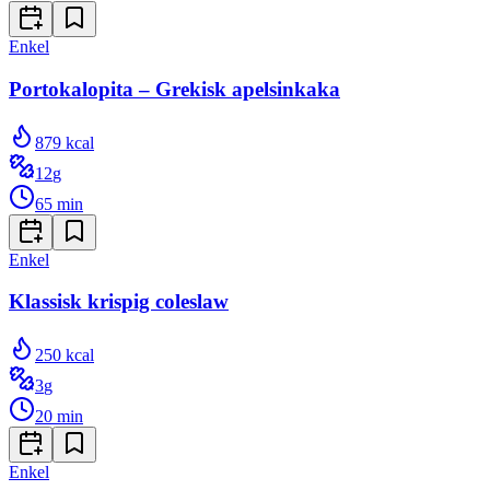
Enkel
Portokalopita – Grekisk apelsinkaka
879
kcal
12
g
65
min
Enkel
Klassisk krispig coleslaw
250
kcal
3
g
20
min
Enkel