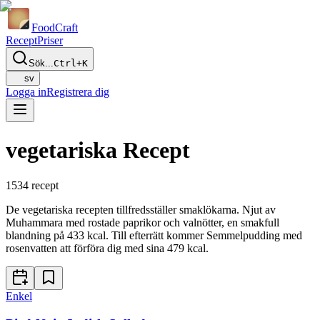
Food
Craft
Recept
Priser
Sök...
Ctrl+K
sv
Logga in
Registrera dig
vegetariska Recept
1534
recept
De vegetariska recepten tillfredsställer smaklökarna. Njut av
Muhammara med rostade paprikor och valnötter, en smakfull
blandning på 433 kcal. Till efterrätt kommer Semmelpudding med
rosenvatten att förföra dig med sina 479 kcal.
Enkel