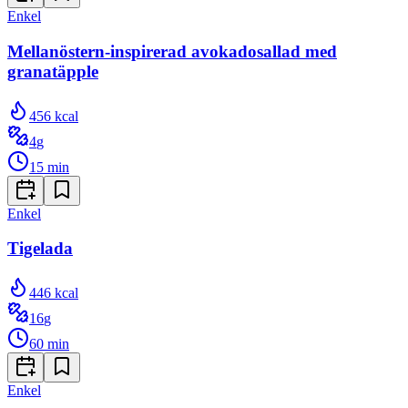
Enkel
Mellanöstern-inspirerad avokadosallad med
granatäpple
456
kcal
4
g
15
min
Enkel
Tigelada
446
kcal
16
g
60
min
Enkel