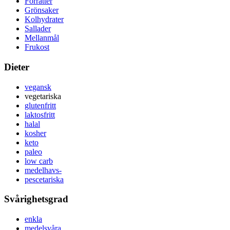
Förrätter
Grönsaker
Kolhydrater
Sallader
Mellanmål
Frukost
Dieter
vegansk
vegetariska
glutenfritt
laktosfritt
halal
kosher
keto
paleo
low carb
medelhavs-
pescetariska
Svårighetsgrad
enkla
medelsvåra