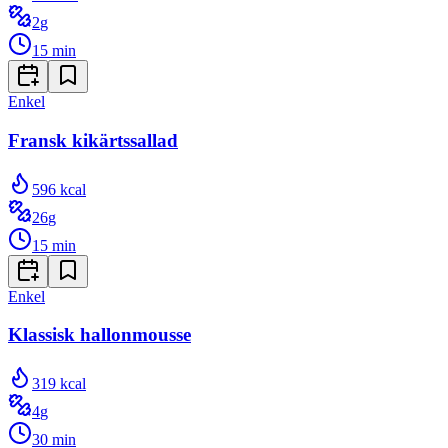
2
g
15
min
Enkel
Fransk kikärtssallad
596
kcal
26
g
15
min
Enkel
Klassisk hallonmousse
319
kcal
4
g
30
min