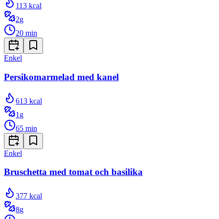
113
kcal
2
g
20
min
Enkel
Persikomarmelad med kanel
613
kcal
1
g
65
min
Enkel
Bruschetta med tomat och basilika
377
kcal
8
g