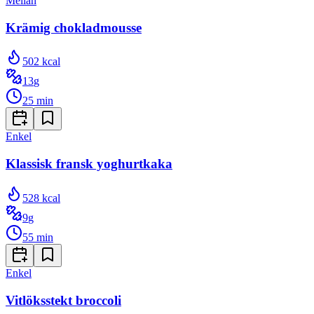
Mellan
Krämig chokladmousse
502
kcal
13
g
25
min
Enkel
Klassisk fransk yoghurtkaka
528
kcal
9
g
55
min
Enkel
Vitlöksstekt broccoli