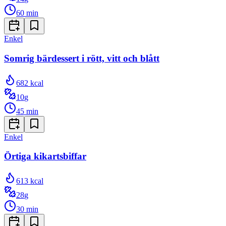
60
min
Enkel
Somrig bärdessert i rött, vitt och blått
682
kcal
10
g
45
min
Enkel
Örtiga kikartsbiffar
613
kcal
28
g
30
min