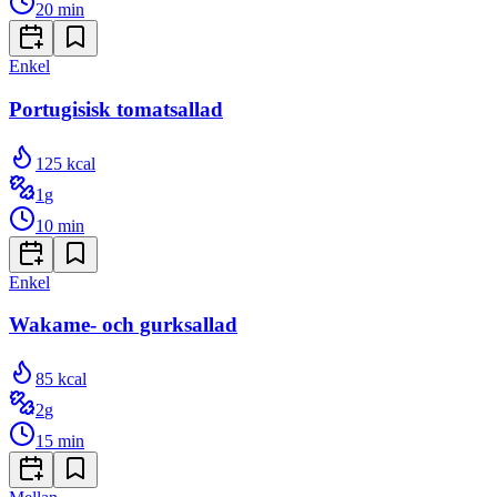
20
min
Enkel
Portugisisk tomatsallad
125
kcal
1
g
10
min
Enkel
Wakame- och gurksallad
85
kcal
2
g
15
min