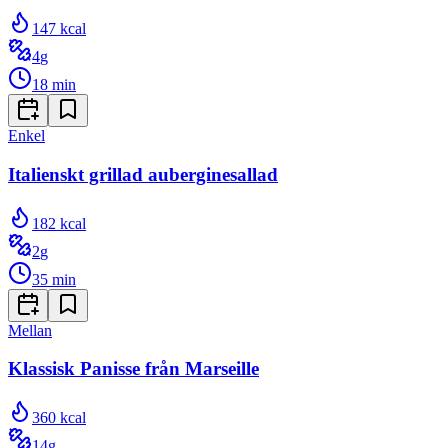
147
kcal
4
g
18
min
Enkel
Italienskt grillad auberginesallad
182
kcal
2
g
35
min
Mellan
Klassisk Panisse från Marseille
360
kcal
14
g