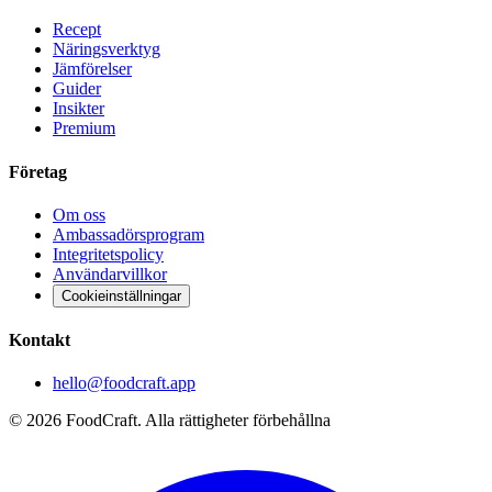
Recept
Näringsverktyg
Jämförelser
Guider
Insikter
Premium
Företag
Om oss
Ambassadörsprogram
Integritetspolicy
Användarvillkor
Cookieinställningar
Kontakt
hello@foodcraft.app
©
2026
FoodCraft.
Alla rättigheter förbehållna