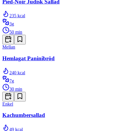
Pied-Noir Judisk Sallad
235
kcal
3
g
50
min
Mellan
Hemlagat Paninibröd
240
kcal
7
g
30
min
Enkel
Kachumbersallad
49
kcal