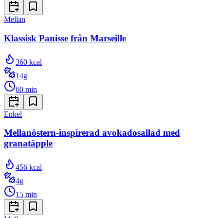
Mellan
Klassisk Panisse från Marseille
360
kcal
14
g
60
min
Enkel
Mellanöstern-inspirerad avokadosallad med
granatäpple
456
kcal
4
g
15
min