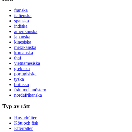
franska
italienska
spanska
indiska
amerikanska
japanska
kinesiska
mexikanska
koreanska
thai
vietnamesiska
grekiska
portugisiska
tyska
brittiska
från mellanöstern
nordafrikanska
Typ av rätt
Huvudrätter
Kött och fisk
Efterrätter