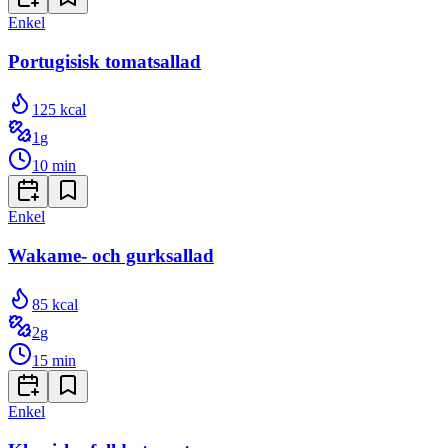
Enkel
Portugisisk tomatsallad
125
kcal
1
g
10
min
Enkel
Wakame- och gurksallad
85
kcal
2
g
15
min
Enkel