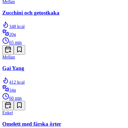
Mellan
Zucchini och getostkaka
348
kcal
20
g
65
min
Mellan
Gai Yang
412
kcal
34
g
60
min
Enkel
Omelett med färska örter