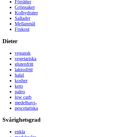
Förrätter
Grönsaker
Kolhydrater
Sallader
Mellanmål
Frukost
Dieter
vegansk
vegetariska
glutenfritt
laktosfritt
halal
kosher
keto
paleo
low carb
medelhavs-
pescetariska
Svårighetsgrad
enkla