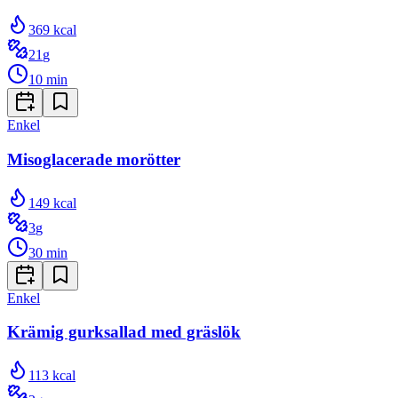
369
kcal
21
g
10
min
Enkel
Misoglacerade morötter
149
kcal
3
g
30
min
Enkel
Krämig gurksallad med gräslök
113
kcal