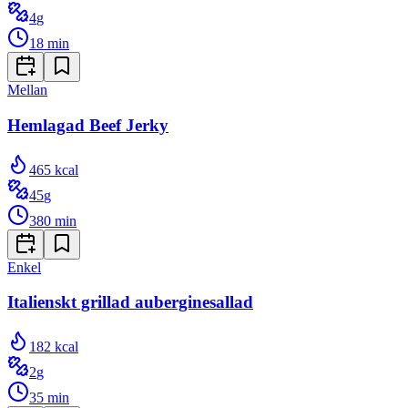
4
g
18
min
Mellan
Hemlagad Beef Jerky
465
kcal
45
g
380
min
Enkel
Italienskt grillad auberginesallad
182
kcal
2
g
35
min