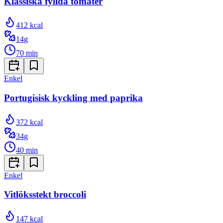
Klassiska fyllda tomater
412
kcal
14
g
70
min
Enkel
Portugisisk kyckling med paprika
372
kcal
34
g
40
min
Enkel
Vitlöksstekt broccoli
147
kcal