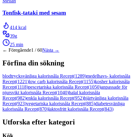
Mellan
Tonfisk-tataki med sesam
414
kcal
39
g
25
min
← Föregående
1
/
60
Nästa →
Förfina din sökning
blodtrycksvänliga kalorisnåla Recept
(
1289
)
medelhavs- kalorisnåla
Recept
(
1221
)
low carb kalorisnåla Recept
(
1155
)
kosher kalorisnåla
Recept
(
1118
)
pescetariska kalorisnåla Recept
(
1050
)
anpassade för
njursvikt kalorisnåla Recept
(
1040
)
halal kalorisnåla
Recept
(
982
)
enkla kalorisnåla Recept
(
952
)
hjärtvänliga kalorisnåla
Recept
(
923
)
vegetariska kalorisnåla Recept
(
885
)
diabetesvänliga
kalorisnåla Recept
(
870
)
laktosfritt kalorisnåla Recept
(
843
)
Utforska efter kategori
Kök