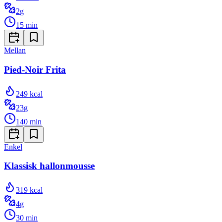
2
g
15
min
Mellan
Pied-Noir Frita
249
kcal
23
g
140
min
Enkel
Klassisk hallonmousse
319
kcal
4
g
30
min