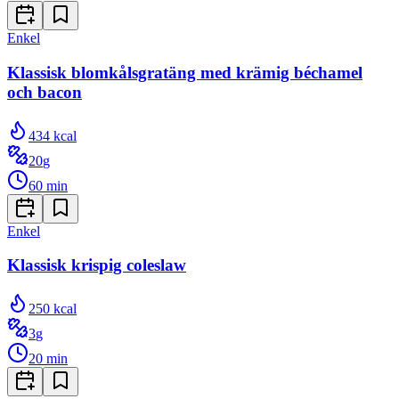
Enkel
Klassisk blomkålsgratäng med krämig béchamel
och bacon
434
kcal
20
g
60
min
Enkel
Klassisk krispig coleslaw
250
kcal
3
g
20
min