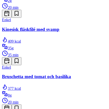
2
g
20
min
Enkel
Kinesisk fläskfilé med svamp
409
kcal
35
g
35
min
Enkel
Bruschetta med tomat och basilika
377
kcal
8
g
20
min