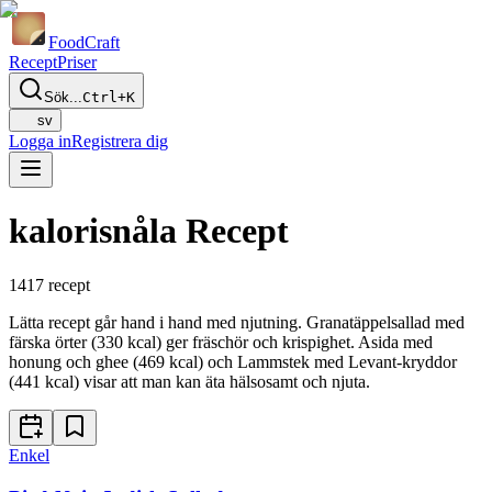
Food
Craft
Recept
Priser
Sök...
Ctrl+K
sv
Logga in
Registrera dig
kalorisnåla Recept
1417
recept
Lätta recept går hand i hand med njutning. Granatäppelsallad med
färska örter (330 kcal) ger fräschör och krispighet. Asida med
honung och ghee (469 kcal) och Lammstek med Levant-kryddor
(441 kcal) visar att man kan äta hälsosamt och njuta.
Enkel