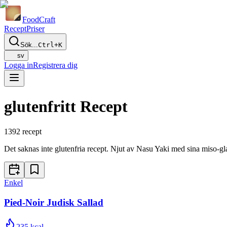
Food
Craft
Recept
Priser
Sök...
Ctrl+K
sv
Logga in
Registrera dig
glutenfritt Recept
1392
recept
Det saknas inte glutenfria recept. Njut av Nasu Yaki med sina miso-glase
Enkel
Pied-Noir Judisk Sallad
235
kcal