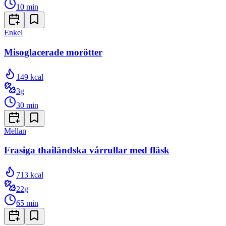
10
min
Enkel
Misoglacerade morötter
149
kcal
3
g
30
min
Mellan
Frasiga thailändska vårrullar med fläsk
713
kcal
22
g
65
min