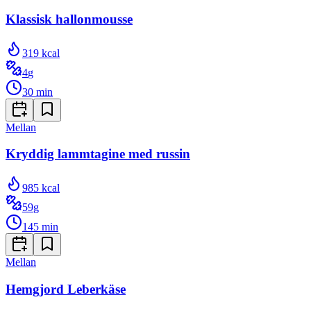
Klassisk hallonmousse
319
kcal
4
g
30
min
Mellan
Kryddig lammtagine med russin
985
kcal
59
g
145
min
Mellan
Hemgjord Leberkäse