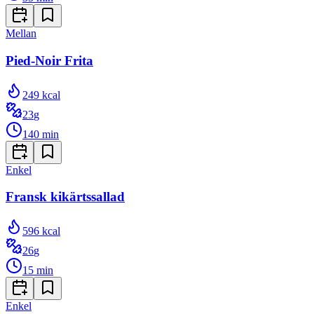
Mellan
Pied-Noir Frita
249
kcal
23
g
140
min
Enkel
Fransk kikärtssallad
596
kcal
26
g
15
min
Enkel