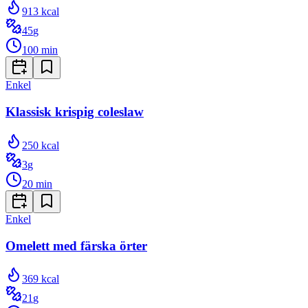
913
kcal
45
g
100
min
Enkel
Klassisk krispig coleslaw
250
kcal
3
g
20
min
Enkel
Omelett med färska örter
369
kcal
21
g