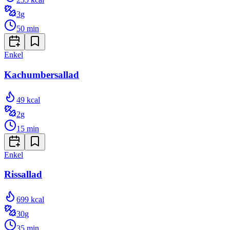
3
g
50
min
Enkel
Kachumbersallad
49
kcal
2
g
15
min
Enkel
Rissallad
699
kcal
30
g
35
min