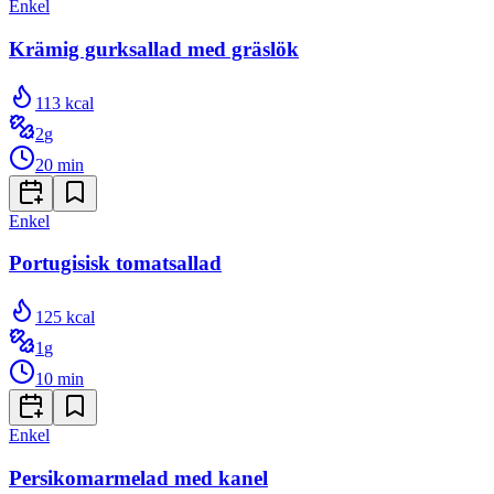
Enkel
Krämig gurksallad med gräslök
113
kcal
2
g
20
min
Enkel
Portugisisk tomatsallad
125
kcal
1
g
10
min
Enkel
Persikomarmelad med kanel