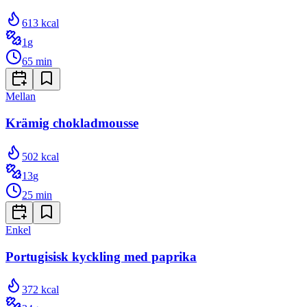
613
kcal
1
g
65
min
Mellan
Krämig chokladmousse
502
kcal
13
g
25
min
Enkel
Portugisisk kyckling med paprika
372
kcal