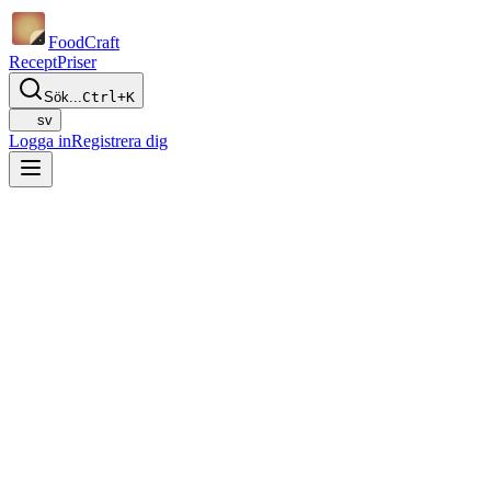
Food
Craft
Recept
Priser
Sök...
Ctrl+K
sv
Logga in
Registrera dig