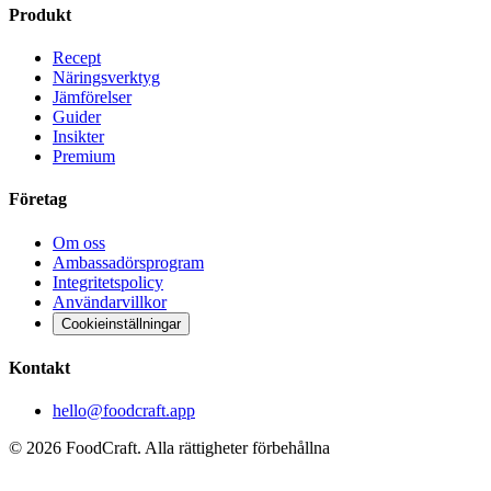
Produkt
Recept
Näringsverktyg
Jämförelser
Guider
Insikter
Premium
Företag
Om oss
Ambassadörsprogram
Integritetspolicy
Användarvillkor
Cookieinställningar
Kontakt
hello@foodcraft.app
©
2026
FoodCraft.
Alla rättigheter förbehållna