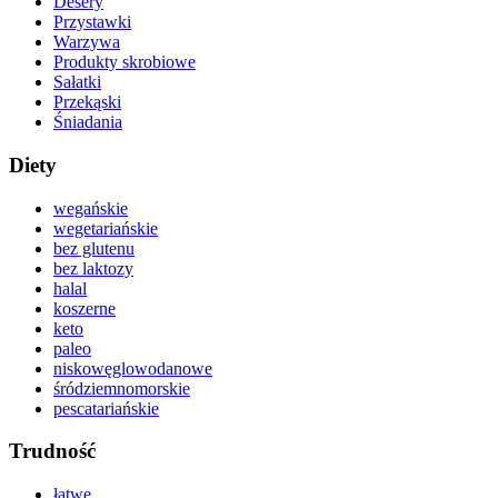
Desery
Przystawki
Warzywa
Produkty skrobiowe
Sałatki
Przekąski
Śniadania
Diety
wegańskie
wegetariańskie
bez glutenu
bez laktozy
halal
koszerne
keto
paleo
niskowęglowodanowe
śródziemnomorskie
pescatariańskie
Trudność
łatwe