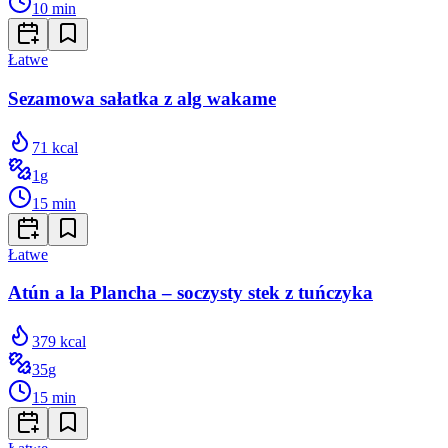
10
min
Łatwe
Sezamowa sałatka z alg wakame
71
kcal
1
g
15
min
Łatwe
Atún a la Plancha – soczysty stek z tuńczyka
379
kcal
35
g
15
min