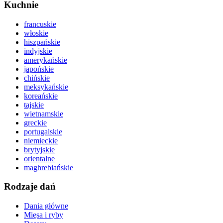
Kuchnie
francuskie
włoskie
hiszpańskie
indyjskie
amerykańskie
japońskie
chińskie
meksykańskie
koreańskie
tajskie
wietnamskie
greckie
portugalskie
niemieckie
brytyjskie
orientalne
maghrebiańskie
Rodzaje dań
Dania główne
Mięsa i ryby