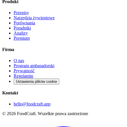
Produkt
Przepisy
Narzędzia żywieniowe
Porównania
Poradniki
Analizy
Premium
Firma
O nas
Program ambasadorski
Prywatność
Regulamin
Ustawienia plików cookie
Kontakt
hello@foodcraft.app
©
2026
FoodCraft.
Wszelkie prawa zastrzeżone