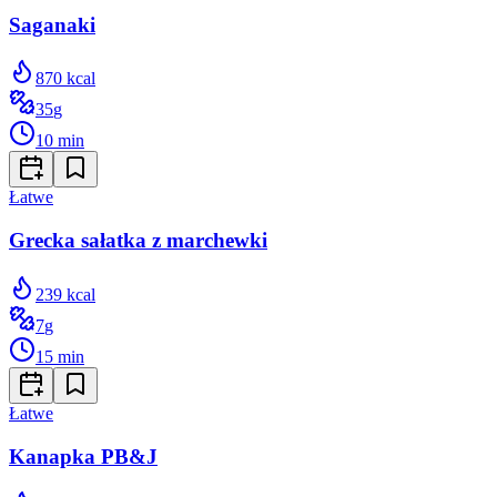
Saganaki
870
kcal
35
g
10
min
Łatwe
Grecka sałatka z marchewki
239
kcal
7
g
15
min
Łatwe
Kanapka PB&J