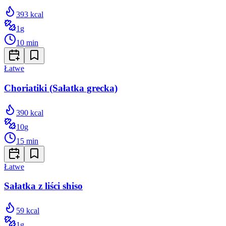
393
kcal
1
g
10
min
Łatwe
Choriatiki (Sałatka grecka)
390
kcal
10
g
15
min
Łatwe
Sałatka z liści shiso
59
kcal
1
g