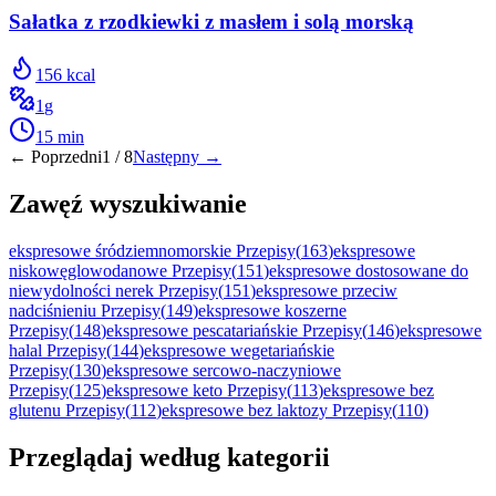
Sałatka z rzodkiewki z masłem i solą morską
156
kcal
1
g
15
min
← Poprzedni
1
/
8
Następny →
Zawęź wyszukiwanie
ekspresowe śródziemnomorskie Przepisy
(
163
)
ekspresowe
niskowęglowodanowe Przepisy
(
151
)
ekspresowe dostosowane do
niewydolności nerek Przepisy
(
151
)
ekspresowe przeciw
nadciśnieniu Przepisy
(
149
)
ekspresowe koszerne
Przepisy
(
148
)
ekspresowe pescatariańskie Przepisy
(
146
)
ekspresowe
halal Przepisy
(
144
)
ekspresowe wegetariańskie
Przepisy
(
130
)
ekspresowe sercowo-naczyniowe
Przepisy
(
125
)
ekspresowe keto Przepisy
(
113
)
ekspresowe bez
glutenu Przepisy
(
112
)
ekspresowe bez laktozy Przepisy
(
110
)
Przeglądaj według kategorii