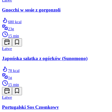
Łatwe
Gnocchi w sosie z gorgonzoli
680
kcal
23
g
15
min
Łatwe
Japońska sałatka z ogórków (Sunomono)
78
kcal
1
g
15
min
Łatwe
Portugalski Sos Czosnkowy