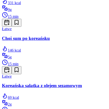
331
kcal
9
g
15
min
Łatwe
Choi sum po koreańsku
146
kcal
5
g
15
min
Łatwe
Koreańska sałatka z olejem sezamowym
69
kcal
2
g