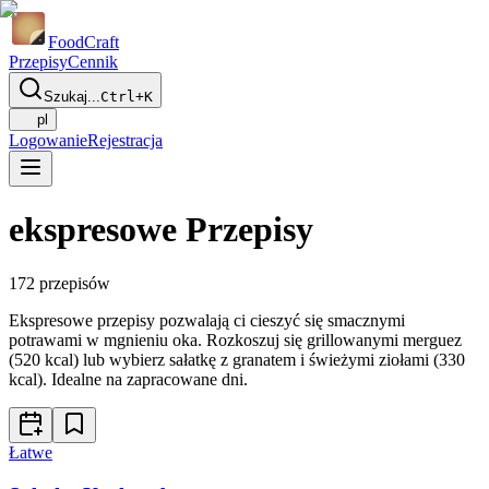
Food
Craft
Przepisy
Cennik
Szukaj...
Ctrl+K
pl
Logowanie
Rejestracja
ekspresowe Przepisy
172
przepisów
Ekspresowe przepisy pozwalają ci cieszyć się smacznymi
potrawami w mgnieniu oka. Rozkoszuj się grillowanymi merguez
(520 kcal) lub wybierz sałatkę z granatem i świeżymi ziołami (330
kcal). Idealne na zapracowane dni.
Łatwe