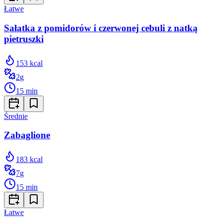
Łatwe
Sałatka z pomidorów i czerwonej cebuli z natką
pietruszki
153
kcal
2
g
15
min
Średnie
Zabaglione
183
kcal
7
g
15
min
Łatwe