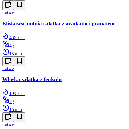
Łatwe
Bliskowschodnia sałatka z awokado i granatem
456
kcal
4
g
15
min
Łatwe
Włoska sałatka z fenkułu
199
kcal
2
g
15
min
Łatwe