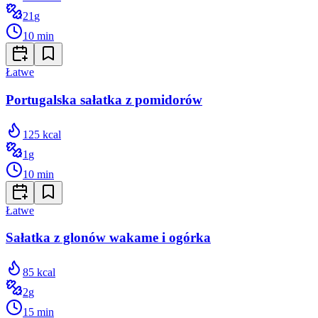
21
g
10
min
Łatwe
Portugalska sałatka z pomidorów
125
kcal
1
g
10
min
Łatwe
Sałatka z glonów wakame i ogórka
85
kcal
2
g
15
min