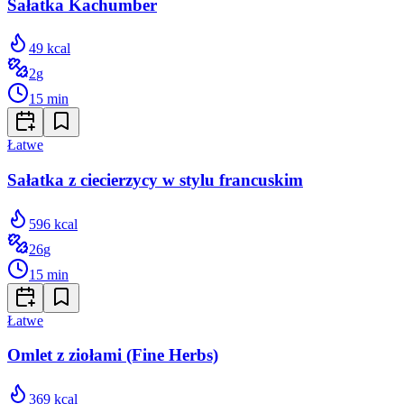
Sałatka Kachumber
49
kcal
2
g
15
min
Łatwe
Sałatka z ciecierzycy w stylu francuskim
596
kcal
26
g
15
min
Łatwe
Omlet z ziołami (Fine Herbs)
369
kcal