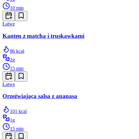
10
min
Łatwe
Kanten z matchą i truskawkami
86
kcal
2
g
15
min
Łatwe
Orzeźwiająca salsa z ananasa
101
kcal
1
g
15
min