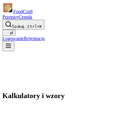
Food
Craft
Przepisy
Cennik
Szukaj...
Ctrl+K
pl
Logowanie
Rejestracja
Kalkulatory i wzory
Jak obliczyć swoje TDEE