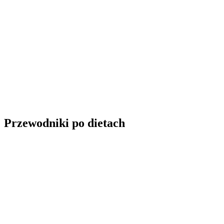
Przeliczniki kuchenne: gramy, ml, szklanki
Calcul
Tabela przeliczeniowa, ekwiwalenty objętościowo-wagowe i wskazówk
Przewodniki po dietach
Dieta wegańska: kompletny przewodnik
Régime
Krytyczne składniki odżywcze, roślinne źródła białka, planowanie po