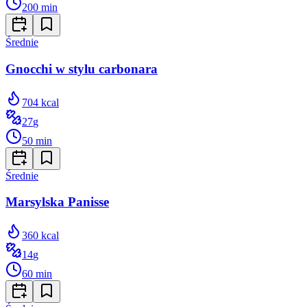
200
min
Średnie
Gnocchi w stylu carbonara
704
kcal
27
g
50
min
Średnie
Marsylska Panisse
360
kcal
14
g
60
min