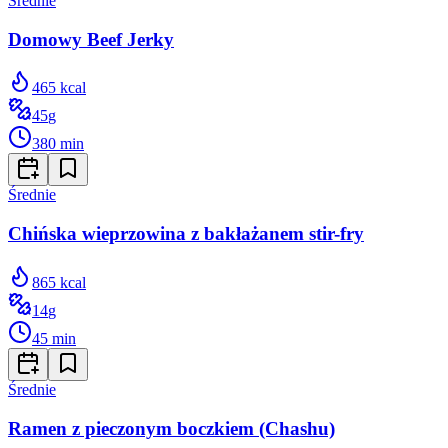
Średnie
Domowy Beef Jerky
465
kcal
45
g
380
min
Średnie
Chińska wieprzowina z bakłażanem stir-fry
865
kcal
14
g
45
min
Średnie
Ramen z pieczonym boczkiem (Chashu)