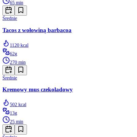
65
min
Średnie
Tacos z wołowiną barbacoa
1120
kcal
62
g
270
min
Średnie
Kremowy mus czekoladowy
502
kcal
13
g
25
min