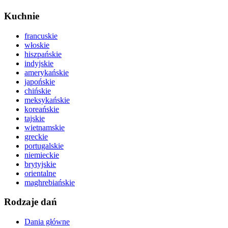
Kuchnie
francuskie
włoskie
hiszpańskie
indyjskie
amerykańskie
japońskie
chińskie
meksykańskie
koreańskie
tajskie
wietnamskie
greckie
portugalskie
niemieckie
brytyjskie
orientalne
maghrebiańskie
Rodzaje dań
Dania główne