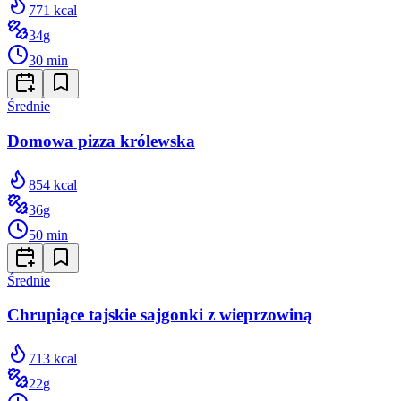
771
kcal
34
g
30
min
Średnie
Domowa pizza królewska
854
kcal
36
g
50
min
Średnie
Chrupiące tajskie sajgonki z wieprzowiną
713
kcal
22
g