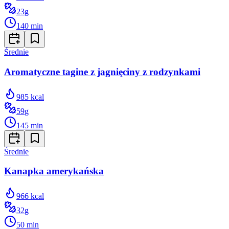
23
g
140
min
Średnie
Aromatyczne tagine z jagnięciny z rodzynkami
985
kcal
59
g
145
min
Średnie
Kanapka amerykańska
966
kcal
32
g
50
min