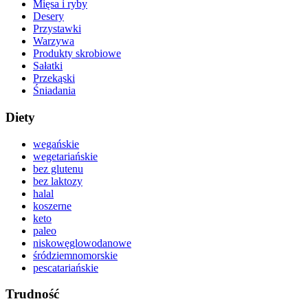
Mięsa i ryby
Desery
Przystawki
Warzywa
Produkty skrobiowe
Sałatki
Przekąski
Śniadania
Diety
wegańskie
wegetariańskie
bez glutenu
bez laktozy
halal
koszerne
keto
paleo
niskowęglowodanowe
śródziemnomorskie
pescatariańskie
Trudność