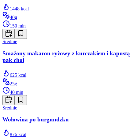
1448
kcal
40
g
150
min
Średnie
Smażony makaron ryżowy z kurczakiem i kapustą
pak choi
625
kcal
25
g
40
min
Średnie
Wołowina po burgundzku
876
kcal