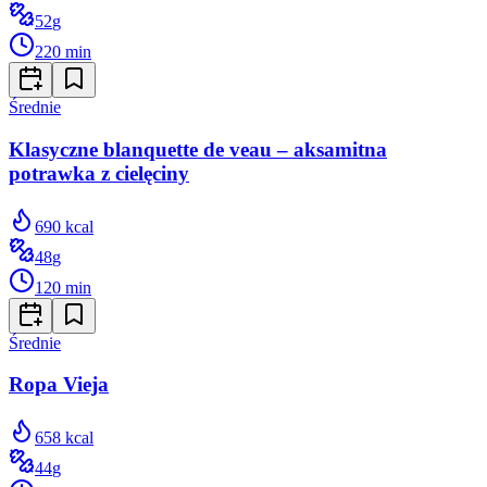
52
g
220
min
Średnie
Klasyczne blanquette de veau – aksamitna
potrawka z cielęciny
690
kcal
48
g
120
min
Średnie
Ropa Vieja
658
kcal
44
g