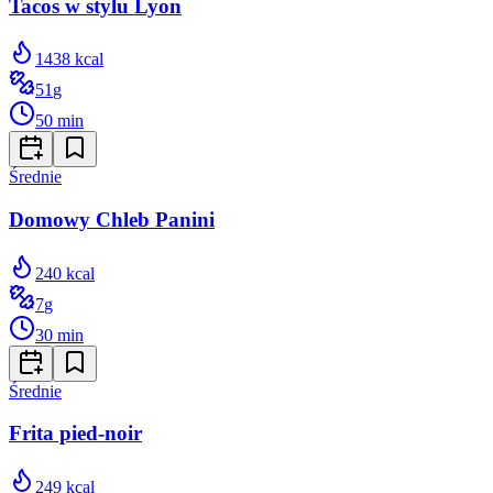
Tacos w stylu Lyon
1438
kcal
51
g
50
min
Średnie
Domowy Chleb Panini
240
kcal
7
g
30
min
Średnie
Frita pied-noir
249
kcal