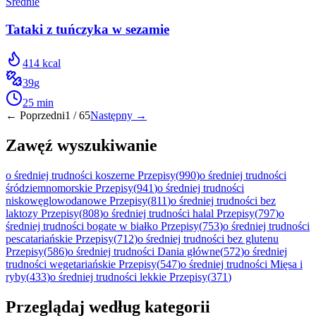
Średnie
Tataki z tuńczyka w sezamie
414
kcal
39
g
25
min
← Poprzedni
1
/
65
Następny →
Zawęź wyszukiwanie
o średniej trudności koszerne Przepisy
(
990
)
o średniej trudności
śródziemnomorskie Przepisy
(
941
)
o średniej trudności
niskowęglowodanowe Przepisy
(
811
)
o średniej trudności bez
laktozy Przepisy
(
808
)
o średniej trudności halal Przepisy
(
797
)
o
średniej trudności bogate w białko Przepisy
(
753
)
o średniej trudności
pescatariańskie Przepisy
(
712
)
o średniej trudności bez glutenu
Przepisy
(
586
)
o średniej trudności Dania główne
(
572
)
o średniej
trudności wegetariańskie Przepisy
(
547
)
o średniej trudności Mięsa i
ryby
(
433
)
o średniej trudności lekkie Przepisy
(
371
)
Przeglądaj według kategorii