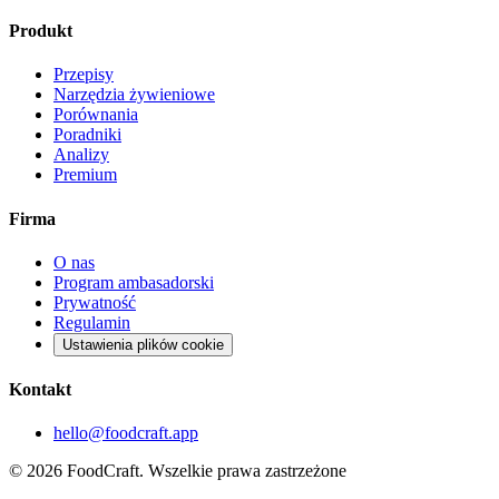
Produkt
Przepisy
Narzędzia żywieniowe
Porównania
Poradniki
Analizy
Premium
Firma
O nas
Program ambasadorski
Prywatność
Regulamin
Ustawienia plików cookie
Kontakt
hello@foodcraft.app
©
2026
FoodCraft.
Wszelkie prawa zastrzeżone