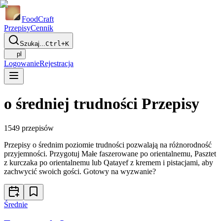
Food
Craft
Przepisy
Cennik
Szukaj...
Ctrl+K
pl
Logowanie
Rejestracja
o średniej trudności Przepisy
1549
przepisów
Przepisy o średnim poziomie trudności pozwalają na różnorodność
przyjemności. Przygotuj Małe faszerowane po orientalnemu, Pasztet
z kurczaka po orientalnemu lub Qatayef z kremem i pistacjami, aby
zachwycić swoich gości. Gotowy na wyzwanie?
Średnie