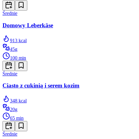
Średnie
Domowy Leberkäse
913
kcal
45
g
100
min
Średnie
Ciasto z cukinią i serem kozim
348
kcal
20
g
65
min
Średnie