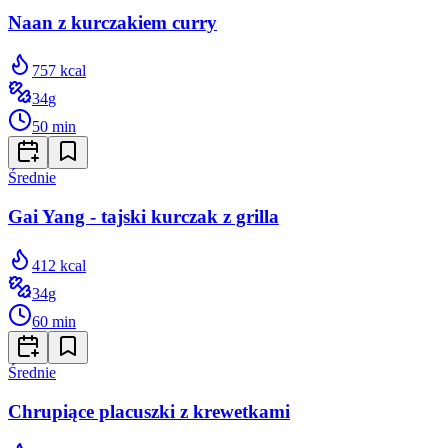
Naan z kurczakiem curry
757
kcal
34
g
50
min
Średnie
Gai Yang - tajski kurczak z grilla
412
kcal
34
g
60
min
Średnie
Chrupiące placuszki z krewetkami