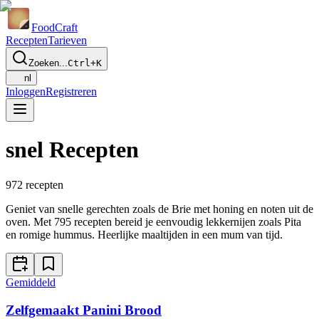
Food
Craft
Recepten
Tarieven
Zoeken...
Ctrl+K
nl
Inloggen
Registreren
snel Recepten
972
recepten
Geniet van snelle gerechten zoals de Brie met honing en noten uit de
oven. Met 795 recepten bereid je eenvoudig lekkernijen zoals Pita
en romige hummus. Heerlijke maaltijden in een mum van tijd.
Gemiddeld
Zelfgemaakt Panini Brood