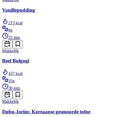
Vanillepudding
213
kcal
8
g
25
min
Makkelijk
Beef Bulgogi
437
kcal
35
g
30
min
Makkelijk
Dubu-Jorim: Koreaanse gesmoorde tofoe