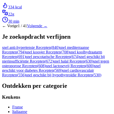
334
kcal
22
g
30
min
← Vorige
1
/
41
Volgende →
Je zoekopdracht verfijnen
snel anti-hypertensie Recepten
(
840
)
snel mediterraanse
Recepten
(
794
)
snel koosjer Recepten
(
708
)
snel koolhydraatarm
Recepten
(
691
)
snel pescotarische Recepten
(
674
)
snel geschikt bij
nierinsufficiëntie Recepten
(
672
)
snel halal Recepten
(
630
)
snel tegen
osteoporose Recepten
(
608
)
snel lactosevrij Recepten
(
600
)
snel
geschikt voor diabetes Recepten
(
569
)
snel cardiovasculair
Recepten
(
556
)
snel geschikt bij hypothyreoïdie Recepten
(
530
)
Ontdekken per categorie
Keukens
Franse
Italiaanse