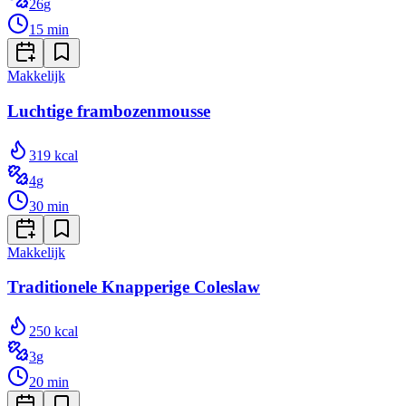
26
g
15
min
Makkelijk
Luchtige frambozenmousse
319
kcal
4
g
30
min
Makkelijk
Traditionele Knapperige Coleslaw
250
kcal
3
g
20
min