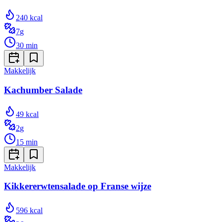
240
kcal
7
g
30
min
Makkelijk
Kachumber Salade
49
kcal
2
g
15
min
Makkelijk
Kikkererwtensalade op Franse wijze
596
kcal