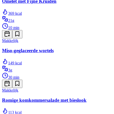
Omelet met Fijne Kruiden
369
kcal
21
g
10
min
Makkelijk
Miso-geglaceerde wortels
149
kcal
3
g
30
min
Makkelijk
Romige komkommersalade met bieslook
113
kcal