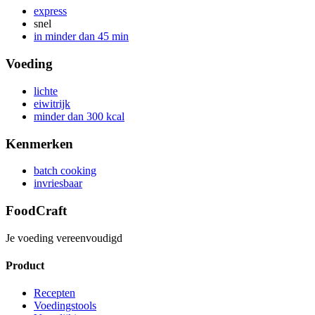
express
snel
in minder dan 45 min
Voeding
lichte
eiwitrijk
minder dan 300 kcal
Kenmerken
batch cooking
invriesbaar
FoodCraft
Je voeding vereenvoudigd
Product
Recepten
Voedingstools