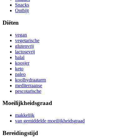
Snacks
Ontbijt
Diëten
vegan
vegetarische
glutenvrij
lactosevrij
halal
koosjer
keto
paleo
koolhydraatarm
mediterraanse
pescotarische
Moeilijkheidsgraad
makkelijk
van gemiddelde moeilijkheidsgraad
Bereidingstijd