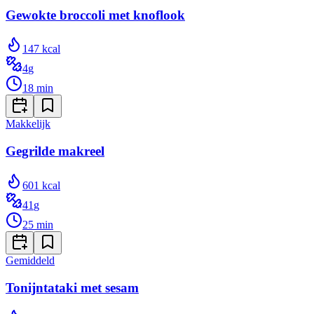
Gewokte broccoli met knoflook
147
kcal
4
g
18
min
Makkelijk
Gegrilde makreel
601
kcal
41
g
25
min
Gemiddeld
Tonijntataki met sesam