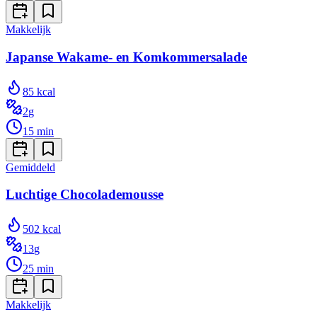
Makkelijk
Japanse Wakame- en Komkommersalade
85
kcal
2
g
15
min
Gemiddeld
Luchtige Chocolademousse
502
kcal
13
g
25
min
Makkelijk