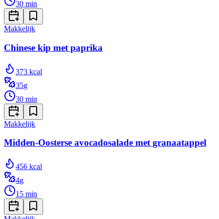
30
min
Makkelijk
Chinese kip met paprika
373
kcal
35
g
30
min
Makkelijk
Midden-Oosterse avocadosalade met granaatappel
456
kcal
4
g
15
min
Makkelijk