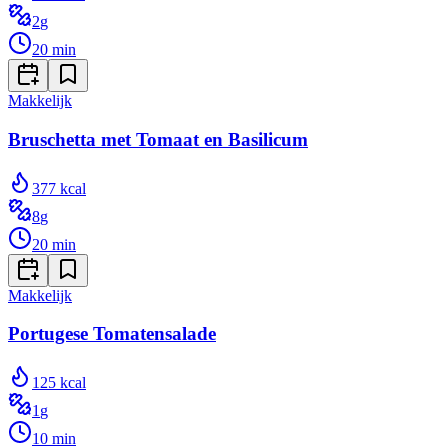
2
g
20
min
Makkelijk
Bruschetta met Tomaat en Basilicum
377
kcal
8
g
20
min
Makkelijk
Portugese Tomatensalade
125
kcal
1
g
10
min