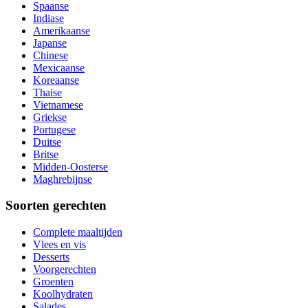
Spaanse
Indiase
Amerikaanse
Japanse
Chinese
Mexicaanse
Koreaanse
Thaise
Vietnamese
Griekse
Portugese
Duitse
Britse
Midden-Oosterse
Maghrebijnse
Soorten gerechten
Complete maaltijden
Vlees en vis
Desserts
Voorgerechten
Groenten
Koolhydraten
Salades