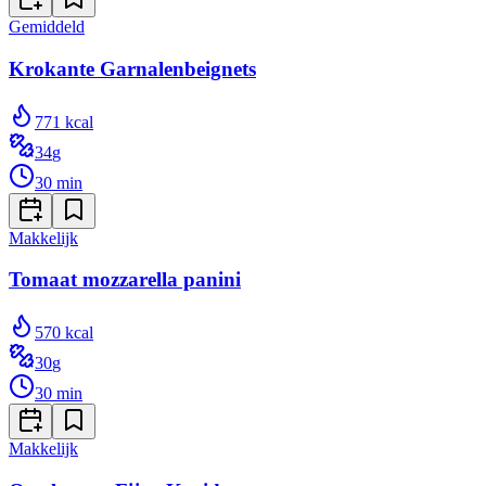
Gemiddeld
Krokante Garnalenbeignets
771
kcal
34
g
30
min
Makkelijk
Tomaat mozzarella panini
570
kcal
30
g
30
min
Makkelijk