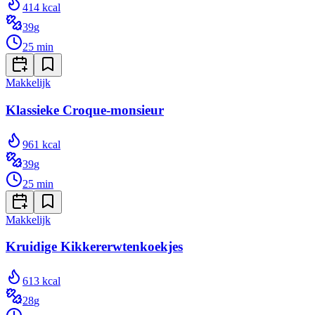
414
kcal
39
g
25
min
Makkelijk
Klassieke Croque-monsieur
961
kcal
39
g
25
min
Makkelijk
Kruidige Kikkererwtenkoekjes
613
kcal
28
g