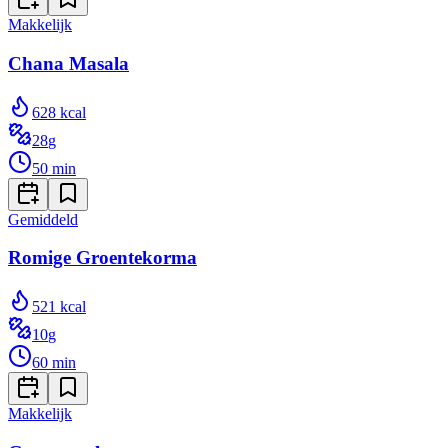
Makkelijk
Chana Masala
628
kcal
28
g
50
min
Gemiddeld
Romige Groentekorma
521
kcal
10
g
60
min
Makkelijk