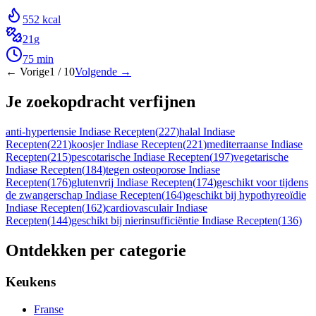
552
kcal
21
g
75
min
← Vorige
1
/
10
Volgende →
Je zoekopdracht verfijnen
anti-hypertensie Indiase Recepten
(
227
)
halal Indiase
Recepten
(
221
)
koosjer Indiase Recepten
(
221
)
mediterraanse Indiase
Recepten
(
215
)
pescotarische Indiase Recepten
(
197
)
vegetarische
Indiase Recepten
(
184
)
tegen osteoporose Indiase
Recepten
(
176
)
glutenvrij Indiase Recepten
(
174
)
geschikt voor tijdens
de zwangerschap Indiase Recepten
(
164
)
geschikt bij hypothyreoïdie
Indiase Recepten
(
162
)
cardiovasculair Indiase
Recepten
(
144
)
geschikt bij nierinsufficiëntie Indiase Recepten
(
136
)
Ontdekken per categorie
Keukens
Franse