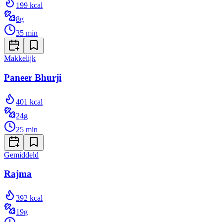
199
kcal
8
g
35
min
Makkelijk
Paneer Bhurji
401
kcal
24
g
25
min
Gemiddeld
Rajma
392
kcal
19
g