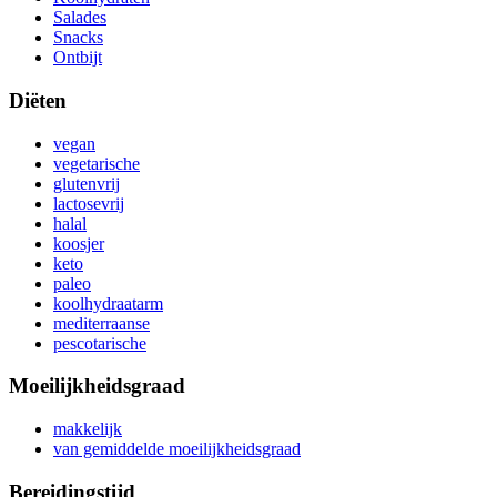
Salades
Snacks
Ontbijt
Diëten
vegan
vegetarische
glutenvrij
lactosevrij
halal
koosjer
keto
paleo
koolhydraatarm
mediterraanse
pescotarische
Moeilijkheidsgraad
makkelijk
van gemiddelde moeilijkheidsgraad
Bereidingstijd