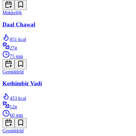
Makkelijk
Daal Chawal
851
kcal
27
g
75
min
Gemiddeld
Kothimbir Vadi
453
kcal
12
g
60
min
Gemiddeld