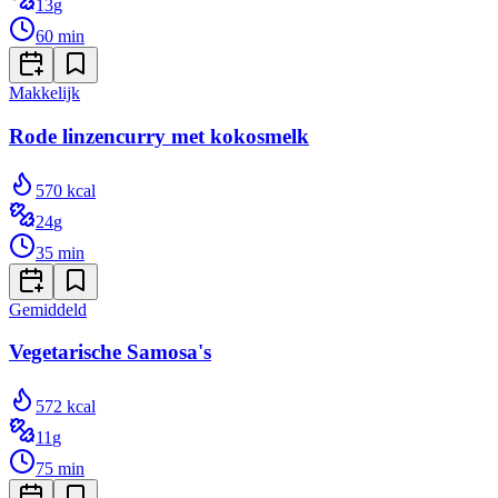
13
g
60
min
Makkelijk
Rode linzencurry met kokosmelk
570
kcal
24
g
35
min
Gemiddeld
Vegetarische Samosa's
572
kcal
11
g
75
min