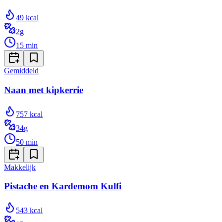
49
kcal
2
g
15
min
Gemiddeld
Naan met kipkerrie
757
kcal
34
g
50
min
Makkelijk
Pistache en Kardemom Kulfi
543
kcal