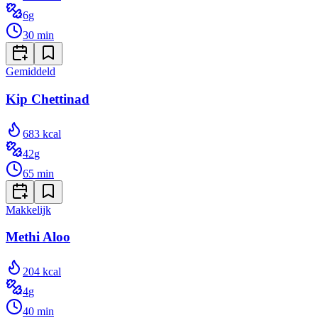
6
g
30
min
Gemiddeld
Kip Chettinad
683
kcal
42
g
65
min
Makkelijk
Methi Aloo
204
kcal
4
g
40
min