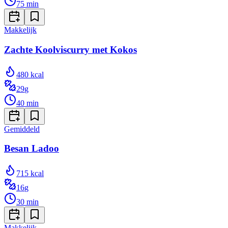
75
min
Makkelijk
Zachte Koolviscurry met Kokos
480
kcal
29
g
40
min
Gemiddeld
Besan Ladoo
715
kcal
16
g
30
min
Makkelijk