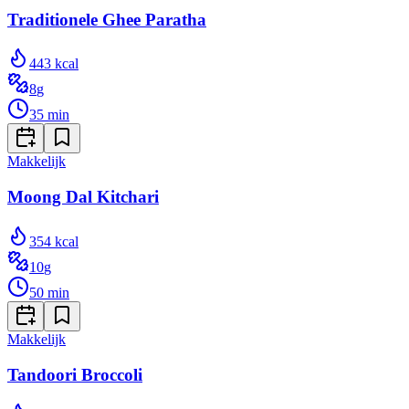
Traditionele Ghee Paratha
443
kcal
8
g
35
min
Makkelijk
Moong Dal Kitchari
354
kcal
10
g
50
min
Makkelijk
Tandoori Broccoli