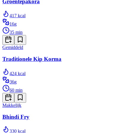
Groentepakora
417
kcal
16
g
35
min
Gemiddeld
Traditionele Kip Korma
424
kcal
36
g
60
min
Makkelijk
Bhindi Fry
330
kcal