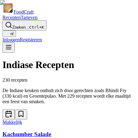
Food
Craft
Recepten
Tarieven
Zoeken...
Ctrl+K
nl
Inloggen
Registreren
Indiase Recepten
230
recepten
De Indiase keuken onthult zich door gerechten zoals Bhindi Fry
(330 kcal) en Groentepulao. Met 229 recepten wordt elke maaltijd
een feest van smaken.
Makkelijk
Kachumber Salade