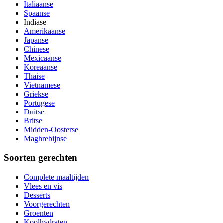
Italiaanse
Spaanse
Indiase
Amerikaanse
Japanse
Chinese
Mexicaanse
Koreaanse
Thaise
Vietnamese
Griekse
Portugese
Duitse
Britse
Midden-Oosterse
Maghrebijnse
Soorten gerechten
Complete maaltijden
Vlees en vis
Desserts
Voorgerechten
Groenten
Koolhydraten