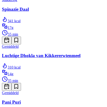
Spinazie Daal
341
kcal
17
g
55
min
Gemiddeld
Luchtige Dhokla van Kikkererwtenmeel
310
kcal
14
g
35
min
Gemiddeld
Pani Puri