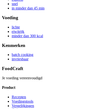
snel
in minder dan 45 min
Voeding
lichte
eiwitrijk
minder dan 300 kcal
Kenmerken
batch cooking
invriesbaar
FoodCraft
Je voeding vereenvoudigd
Product
Recepten
Voedingstools
Vergelijkingen