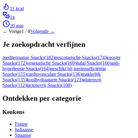
11
kcal
1
g
20
min
← Vorige
1
/
8
Volgende →
Je zoekopdracht verfijnen
mediterraanse Snacks
(
182
)
pescotarische Snacks
(
174
)
koosjer
Snacks
(
172
)
vegetarische Snacks
(
169
)
halal Snacks
(
166
)
anti-
hypertensie Snacks
(
164
)
geschikt bij nierinsufficiëntie
Snacks
(
155
)
cardiovasculair Snacks
(
136
)
makkelijk
Snacks
(
135
)
koolhydraatarm Snacks
(
123
)
glutenvrij
Snacks
(
112
)
lactosevrij Snacks
(
108
)
Ontdekken per categorie
Keukens
Franse
Italiaanse
Spaanse