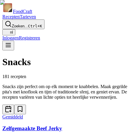
Food
Craft
Recepten
Tarieven
Zoeken...
Ctrl+K
nl
Inloggen
Registreren
Snacks
181
recepten
Snacks zijn perfect om op elk moment te knabbelen. Maak gegrilde
pita's met knoflook en tijm of traditionele sfenj, en geniet ervan. De
recepten variëren van lichte opties tot heerlijke verwennerijen.
Gemiddeld
Zelfgemaakte Beef Jerky