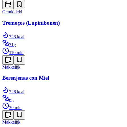
Gemiddeld
Tremoços (Lupinibonen)
328
kcal
31
g
110
min
Makkelijk
Berenjenas con Miel
226
kcal
6
g
30
min
Makkelijk