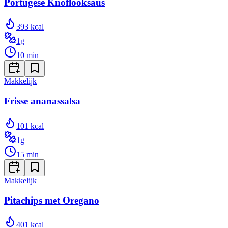
Portugese Knoflooksaus
393
kcal
1
g
10
min
Makkelijk
Frisse ananassalsa
101
kcal
1
g
15
min
Makkelijk
Pitachips met Oregano
401
kcal