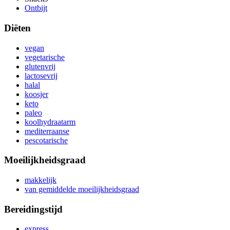
Ontbijt
Diëten
vegan
vegetarische
glutenvrij
lactosevrij
halal
koosjer
keto
paleo
koolhydraatarm
mediterraanse
pescotarische
Moeilijkheidsgraad
makkelijk
van gemiddelde moeilijkheidsgraad
Bereidingstijd
express