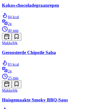
Kokos-chocoladegraanrepen
84
kcal
2
g
40
min
Makkelijk
Geroosterde Chipotle Salsa
83
kcal
2
g
25
min
Makkelijk
Huisgemaakte Smoky BBQ-Saus