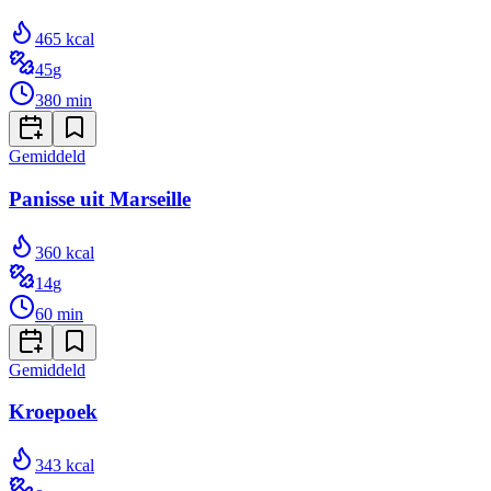
465
kcal
45
g
380
min
Gemiddeld
Panisse uit Marseille
360
kcal
14
g
60
min
Gemiddeld
Kroepoek
343
kcal