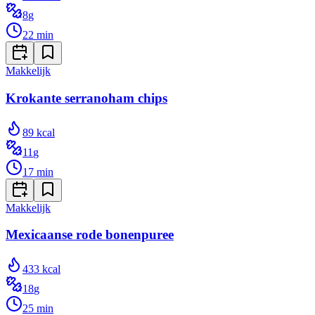
8
g
22
min
Makkelijk
Krokante serranoham chips
89
kcal
11
g
17
min
Makkelijk
Mexicaanse rode bonenpuree
433
kcal
18
g
25
min