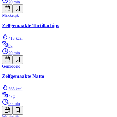
20
min
Makkelijk
Zelfgemaakte Tortillachips
418
kcal
9
g
20
min
Gemiddeld
Zelfgemaakte Natto
565
kcal
47
g
90
min
Makkelijk