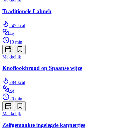
Traditionele Labneh
247
kcal
4
g
10
min
Makkelijk
Knoflookbrood op Spaanse wijze
284
kcal
3
g
20
min
Makkelijk
Zelfgemaakte ingelegde kappertjes