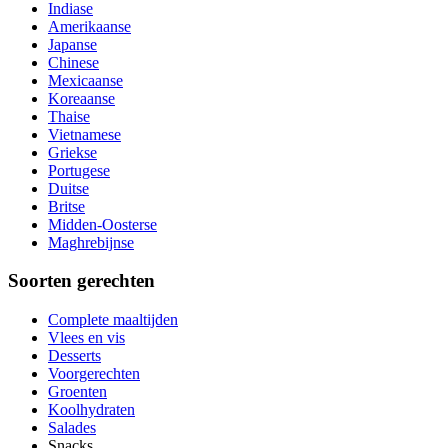
Indiase
Amerikaanse
Japanse
Chinese
Mexicaanse
Koreaanse
Thaise
Vietnamese
Griekse
Portugese
Duitse
Britse
Midden-Oosterse
Maghrebijnse
Soorten gerechten
Complete maaltijden
Vlees en vis
Desserts
Voorgerechten
Groenten
Koolhydraten
Salades
Snacks