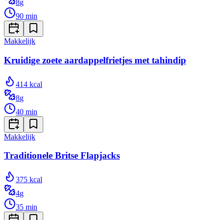
8
g
90
min
Makkelijk
Kruidige zoete aardappelfrietjes met tahindip
414
kcal
8
g
40
min
Makkelijk
Traditionele Britse Flapjacks
375
kcal
4
g
35
min