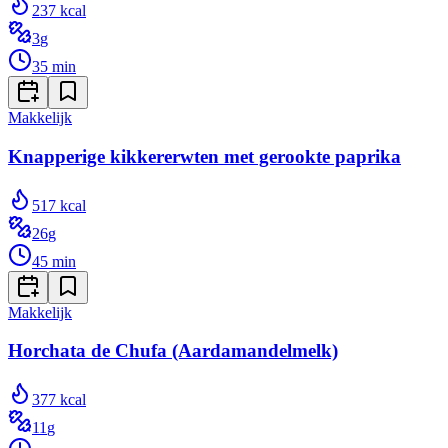
237
kcal
3
g
35
min
Makkelijk
Knapperige kikkererwten met gerookte paprika
517
kcal
26
g
45
min
Makkelijk
Horchata de Chufa (Aardamandelmelk)
377
kcal
11
g