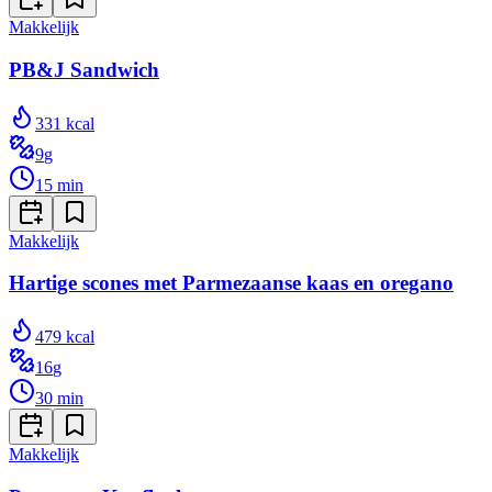
Makkelijk
PB&J Sandwich
331
kcal
9
g
15
min
Makkelijk
Hartige scones met Parmezaanse kaas en oregano
479
kcal
16
g
30
min
Makkelijk