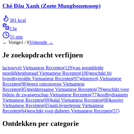
Chè Đậu Xanh (Zoete Mungbonensoep)
381
kcal
13
g
55
min
← Vorige
1
/
6
Volgende →
Je zoekopdracht verfijnen
lactosevrij Vietnamese Recepten
(
129
)
van gemiddelde
moeilijkheidsgraad Vietnamese Recepten
(
100
)
geschikt bij
hypothyreoïdie Vietnamese Recepten
(
97
)
glutenvrij Vietnamese
Recepten
(
96
)
tegen osteoporose Vietnamese
Recepten
(
85
)
mediterraanse Vietnamese Recepten
(
79
)
geschikt voor
tijdens de zwangerschap Vietnamese Recepten
(
77
)
koolhydraatarm
Vietnamese Recepten
(
69
)
halal Vietnamese Recepten
(
68
)
koosjer
Vietnamese Recepten
(
65
)
anti-hypertensie Vietnamese
Recepten
(
64
)
geschikt voor diabetes Vietnamese Recepten
(
57
)
Ontdekken per categorie