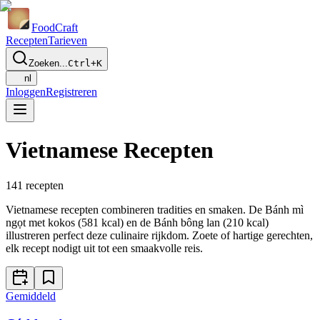
Food
Craft
Recepten
Tarieven
Zoeken...
Ctrl+K
nl
Inloggen
Registreren
Vietnamese Recepten
141
recepten
Vietnamese recepten combineren tradities en smaken. De Bánh mì
ngọt met kokos (581 kcal) en de Bánh bông lan (210 kcal)
illustreren perfect deze culinaire rijkdom. Zoete of hartige gerechten,
elk recept nodigt uit tot een smaakvolle reis.
Gemiddeld