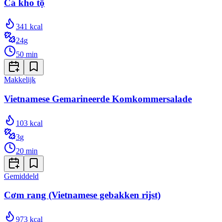
Cá kho tộ
341
kcal
24
g
50
min
Makkelijk
Vietnamese Gemarineerde Komkommersalade
103
kcal
3
g
20
min
Gemiddeld
Cơm rang (Vietnamese gebakken rijst)
973
kcal