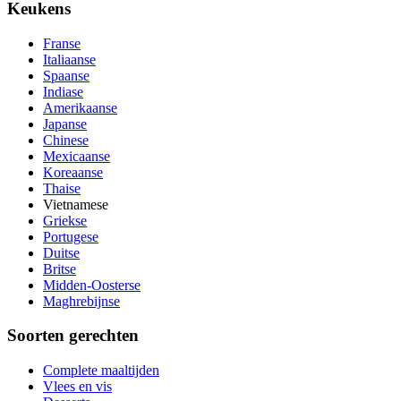
Keukens
Franse
Italiaanse
Spaanse
Indiase
Amerikaanse
Japanse
Chinese
Mexicaanse
Koreaanse
Thaise
Vietnamese
Griekse
Portugese
Duitse
Britse
Midden-Oosterse
Maghrebijnse
Soorten gerechten
Complete maaltijden
Vlees en vis