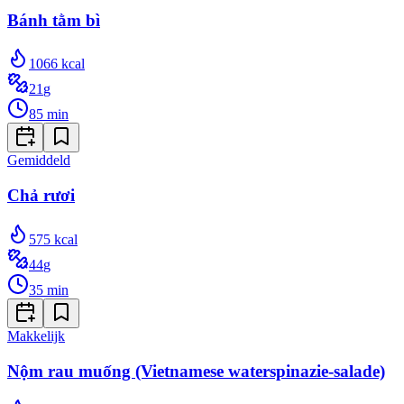
Bánh tằm bì
1066
kcal
21
g
85
min
Gemiddeld
Chả rươi
575
kcal
44
g
35
min
Makkelijk
Nộm rau muống (Vietnamese waterspinazie-salade)