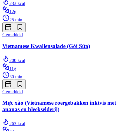
233
kcal
12
g
25
min
Gemiddeld
Vietnamese Kwallensalade (Gỏi Sứa)
200
kcal
11
g
30
min
Gemiddeld
Mực xào (Vietnamese roergebakken inktvis met
ananas en bleekselderij)
263
kcal