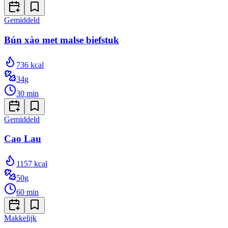
Gemiddeld
Bún xào met malse biefstuk
736
kcal
34
g
30
min
Gemiddeld
Cao Lau
1157
kcal
50
g
60
min
Makkelijk