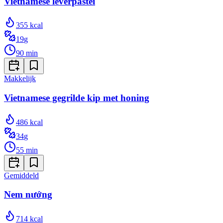
Vietnamese leverpastei
355
kcal
19
g
90
min
Makkelijk
Vietnamese gegrilde kip met honing
486
kcal
34
g
55
min
Gemiddeld
Nem nướng
714
kcal