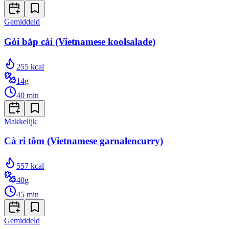
Gemiddeld
Gỏi bắp cải (Vietnamese koolsalade)
255
kcal
14
g
40
min
Makkelijk
Cà ri tôm (Vietnamese garnalencurry)
557
kcal
40
g
45
min
Gemiddeld