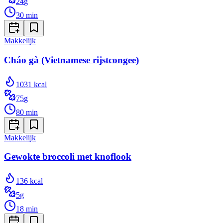
24
g
30
min
Makkelijk
Cháo gà (Vietnamese rijstcongee)
1031
kcal
75
g
80
min
Makkelijk
Gewokte broccoli met knoflook
136
kcal
5
g
18
min