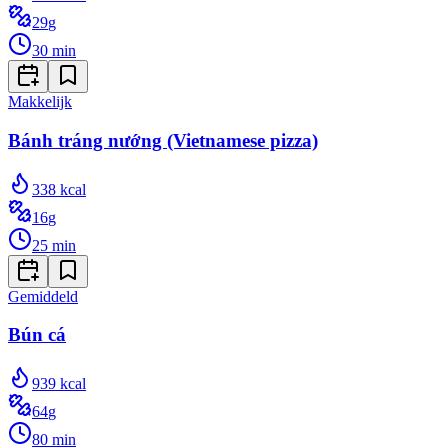
29
g
30
min
Makkelijk
Bánh tráng nướng (Vietnamese pizza)
338
kcal
16
g
25
min
Gemiddeld
Bún cá
939
kcal
64
g
80
min