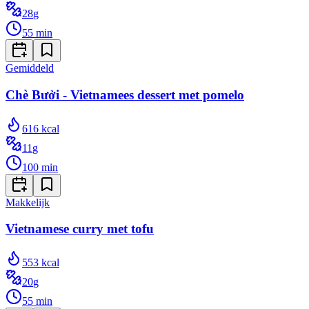
28
g
55
min
Gemiddeld
Chè Bưởi - Vietnamees dessert met pomelo
616
kcal
11
g
100
min
Makkelijk
Vietnamese curry met tofu
553
kcal
20
g
55
min