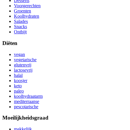
Desserts
Voorgerechten
Groenten
Koolhydraten
Salades
Snacks
Ontbijt
Diëten
vegan
vegetarische
glutenvrij
lactosevrij
halal
koosjer
keto
paleo
koolhydraatarm
mediterraanse
pescotarische
Moeilijkheidsgraad
makkelijk