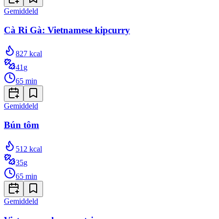
Gemiddeld
Cà Ri Gà: Vietnamese kipcurry
827
kcal
41
g
65
min
Gemiddeld
Bún tôm
512
kcal
35
g
65
min
Gemiddeld