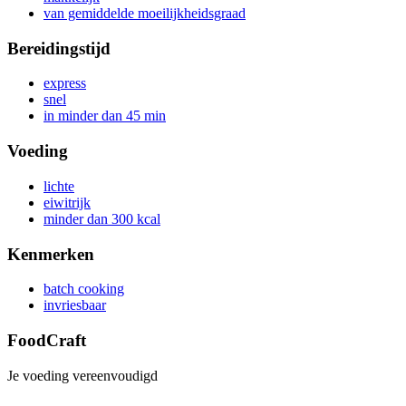
van gemiddelde moeilijkheidsgraad
Bereidingstijd
express
snel
in minder dan 45 min
Voeding
lichte
eiwitrijk
minder dan 300 kcal
Kenmerken
batch cooking
invriesbaar
FoodCraft
Je voeding vereenvoudigd