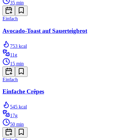
35
min
Einfach
Avocado-Toast auf Sauerteigbrot
753
kcal
11
g
15
min
Einfach
Einfache Crêpes
545
kcal
17
g
50
min