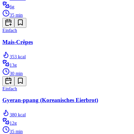
6
g
35
min
Einfach
Mais-Crêpes
353
kcal
13
g
30
min
Einfach
Gyeran-ppang (Koreanisches Eierbrot)
380
kcal
12
g
35
min