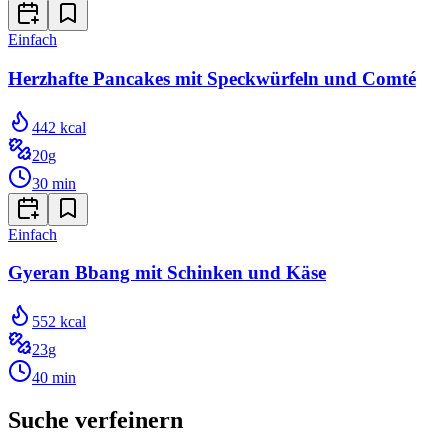
Einfach
Herzhafte Pancakes mit Speckwürfeln und Comté
442
kcal
20
g
30
min
Einfach
Gyeran Bbang mit Schinken und Käse
552
kcal
23
g
40
min
Suche verfeinern