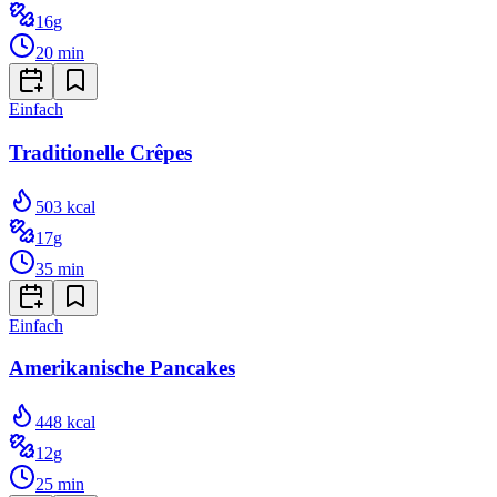
16
g
20
min
Einfach
Traditionelle Crêpes
503
kcal
17
g
35
min
Einfach
Amerikanische Pancakes
448
kcal
12
g
25
min