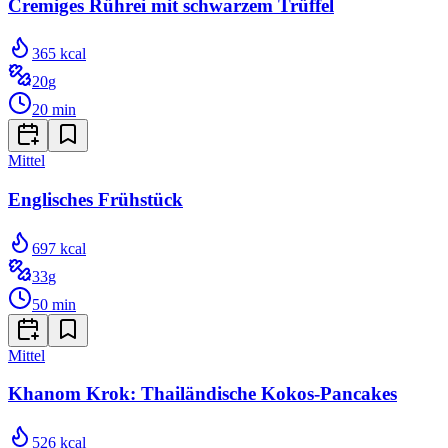
Cremiges Rührei mit schwarzem Trüffel
365
kcal
20
g
20
min
Mittel
Englisches Frühstück
697
kcal
33
g
50
min
Mittel
Khanom Krok: Thailändische Kokos-Pancakes
526
kcal