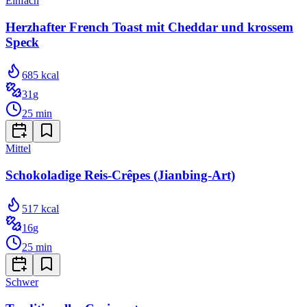
Einfach
Herzhafter French Toast mit Cheddar und krossem
Speck
685
kcal
31
g
25
min
Mittel
Schokoladige Reis-Crêpes (Jianbing-Art)
517
kcal
16
g
25
min
Schwer