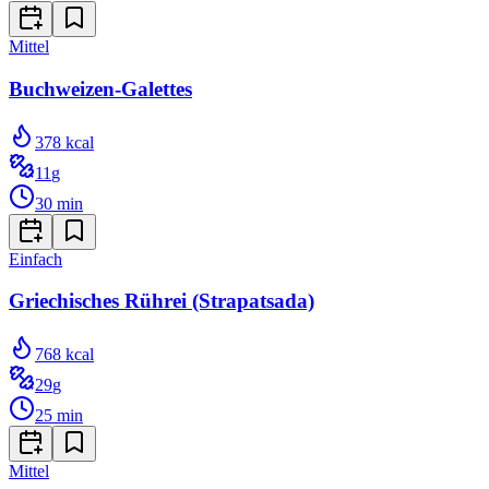
Mittel
Buchweizen-Galettes
378
kcal
11
g
30
min
Einfach
Griechisches Rührei (Strapatsada)
768
kcal
29
g
25
min
Mittel