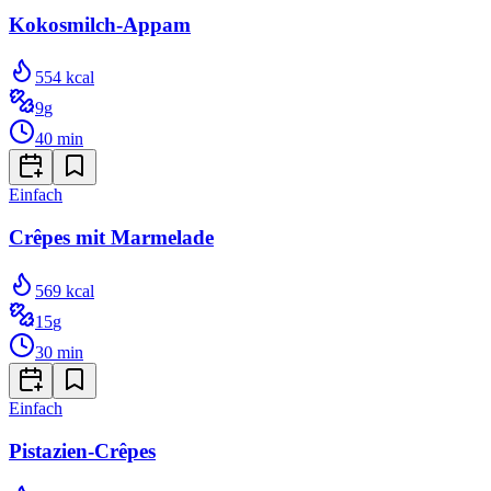
Kokosmilch-Appam
554
kcal
9
g
40
min
Einfach
Crêpes mit Marmelade
569
kcal
15
g
30
min
Einfach
Pistazien-Crêpes