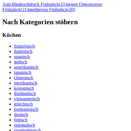
Anti-Bluthochdruck Frühstück
(
21
)
gegen Osteoporose
Frühstück
(
21
)
mediterran Frühstück
(
20
)
Nach Kategorien stöbern
Küchen
französisch
italienisch
spanisch
indisch
amerikanisch
japanisch
chinesisch
mexikanisch
koreanisch
thailändisch
vietnamesisch
griechisch
portugiesisch
deutsch
britisch
orientalisch
maghrebinisch