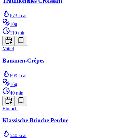
Traditionelles Croissant
673
kcal
10
g
110
min
Mittel
Bananen-Crêpes
699
kcal
16
g
40
min
Einfach
Klassische Brioche Perdue
540
kcal