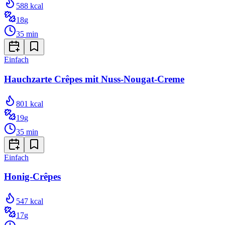
588
kcal
18
g
35
min
Einfach
Hauchzarte Crêpes mit Nuss-Nougat-Creme
801
kcal
19
g
35
min
Einfach
Honig-Crêpes
547
kcal
17
g