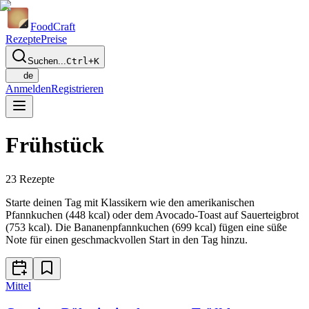
Food
Craft
Rezepte
Preise
Suchen...
Ctrl+K
de
Anmelden
Registrieren
Frühstück
23
Rezepte
Starte deinen Tag mit Klassikern wie den amerikanischen
Pfannkuchen (448 kcal) oder dem Avocado-Toast auf Sauerteigbrot
(753 kcal). Die Bananenpfannkuchen (699 kcal) fügen eine süße
Note für einen geschmackvollen Start in den Tag hinzu.
Mittel