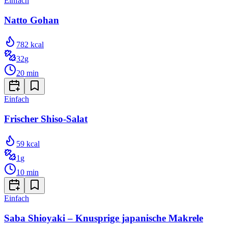
Einfach
Natto Gohan
782
kcal
32
g
20
min
Einfach
Frischer Shiso-Salat
59
kcal
1
g
10
min
Einfach
Saba Shioyaki – Knusprige japanische Makrele