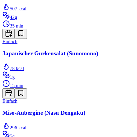
507
kcal
42
g
35
min
Einfach
Japanischer Gurkensalat (Sunomono)
78
kcal
1
g
15
min
Einfach
Miso-Aubergine (Nasu Dengaku)
296
kcal
5
g