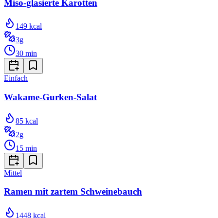
Miso-glasierte Karotten
149
kcal
3
g
30
min
Einfach
Wakame-Gurken-Salat
85
kcal
2
g
15
min
Mittel
Ramen mit zartem Schweinebauch
1448
kcal