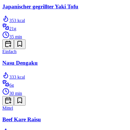
Japanischer gegrillter Yaki Tofu
353
kcal
21
g
35
min
Einfach
Nasu Dengaku
333
kcal
6
g
30
min
Mittel
Beef Kare Raisu