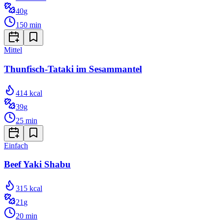
40
g
150
min
Mittel
Thunfisch-Tataki im Sesammantel
414
kcal
39
g
25
min
Einfach
Beef Yaki Shabu
315
kcal
21
g
20
min