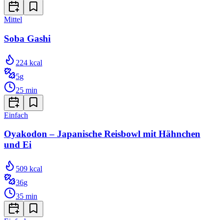
Mittel
Soba Gashi
224
kcal
5
g
25
min
Einfach
Oyakodon – Japanische Reisbowl mit Hähnchen
und Ei
509
kcal
36
g
35
min