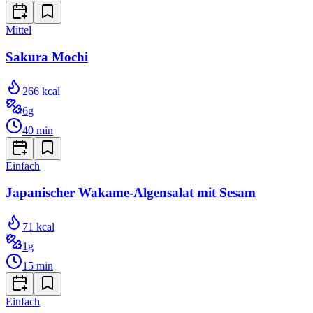
Mittel
Sakura Mochi
266
kcal
6
g
40
min
Einfach
Japanischer Wakame-Algensalat mit Sesam
71
kcal
1
g
15
min
Einfach