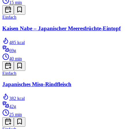
15
min
Einfach
Kaisen Nabe – Japanischer Meeresfrüchte-Eintopf
485
kcal
69
g
40
min
Einfach
Japanisches Miso-Rindfleisch
382
kcal
42
g
25
min