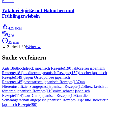
Einfach
Yakitori-Spieße mit Hähnchen und
Frühlingszwiebeln
425
kcal
27
g
35
min
← Zurück
1
/
9
Weiter →
Suche verfeinern
Anti-Bluthochdruck japanisch Rezepte
(
190
)
laktosefrei japanisch
Rezepte
(
181
)
mediterran japanisch Rezepte
(
152
)
koscher japanisch
Rezepte
(
149
)
gegen Osteoporose japanisch
Rezepte
(
145
)
pescetarisch japanisch Rezepte
(
137
)
an
Niereninsuffizienz angepasst japanisch Rezepte
(
125
)
herz-kreislauf-
fördernd japanisch Rezepte
(
119
)
mittelschwer japanisch
Rezepte
(
114
)
Low Carb japanisch Rezepte
(
108
)
an die
Schwangerschaft angepasst japanisch Rezepte
(
98
)
Anti-Cholesterin
japanisch Rezepte
(
90
)