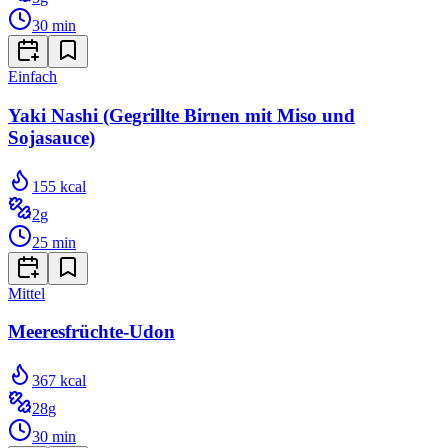
30
min
Einfach
Yaki Nashi (Gegrillte Birnen mit Miso und
Sojasauce)
155
kcal
2
g
25
min
Mittel
Meeresfrüchte-Udon
367
kcal
28
g
30
min