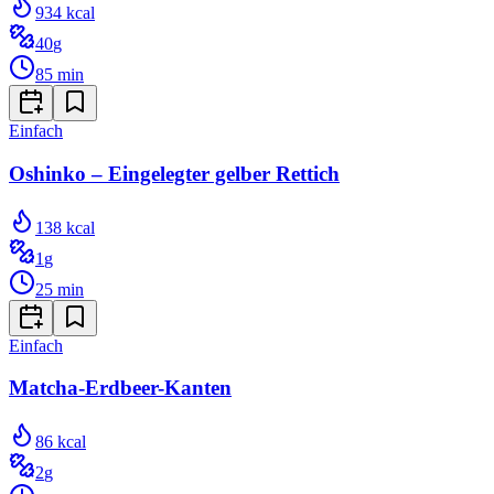
934
kcal
40
g
85
min
Einfach
Oshinko – Eingelegter gelber Rettich
138
kcal
1
g
25
min
Einfach
Matcha-Erdbeer-Kanten
86
kcal
2
g