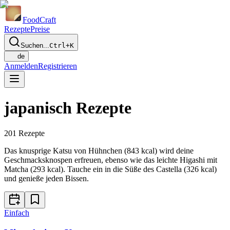
Food
Craft
Rezepte
Preise
Suchen...
Ctrl+K
de
Anmelden
Registrieren
japanisch Rezepte
201
Rezepte
Das knusprige Katsu von Hühnchen (843 kcal) wird deine
Geschmacksknospen erfreuen, ebenso wie das leichte Higashi mit
Matcha (293 kcal). Tauche ein in die Süße des Castella (326 kcal)
und genieße jeden Bissen.
Einfach