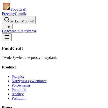
Food
Craft
Przepisy
Cennik
Szukaj...
Ctrl+K
pl
Logowanie
Rejestracja
FoodCraft
Twoje żywienie w prostym wydaniu
Produkt
Przepisy
Narzędzia żywieniowe
Porównania
Poradniki
Analizy
Premium
Firma