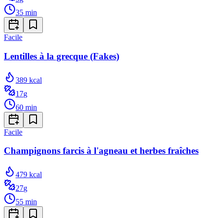
35
min
Facile
Lentilles à la grecque (Fakes)
389
kcal
17
g
60
min
Facile
Champignons farcis à l'agneau et herbes fraîches
479
kcal
27
g
55
min