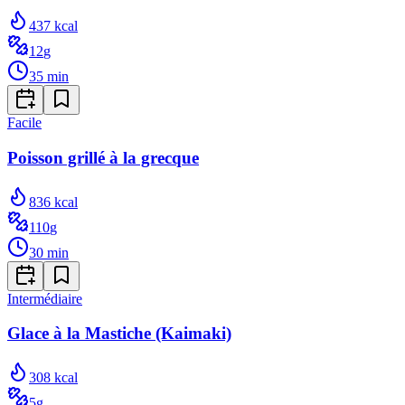
437
kcal
12
g
35
min
Facile
Poisson grillé à la grecque
836
kcal
110
g
30
min
Intermédiaire
Glace à la Mastiche (Kaimaki)
308
kcal
5
g