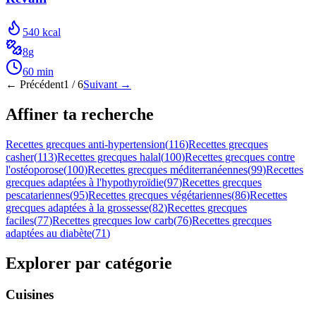
540
kcal
8
g
60
min
← Précédent
1
/
6
Suivant →
Affiner ta recherche
Recettes grecques anti-hypertension
(
116
)
Recettes grecques
casher
(
113
)
Recettes grecques halal
(
100
)
Recettes grecques contre
l'ostéoporose
(
100
)
Recettes grecques méditerranéennes
(
99
)
Recettes
grecques adaptées à l'hypothyroïdie
(
97
)
Recettes grecques
pescatariennes
(
95
)
Recettes grecques végétariennes
(
86
)
Recettes
grecques adaptées à la grossesse
(
82
)
Recettes grecques
faciles
(
77
)
Recettes grecques low carb
(
76
)
Recettes grecques
adaptées au diabète
(
71
)
Explorer par catégorie
Cuisines