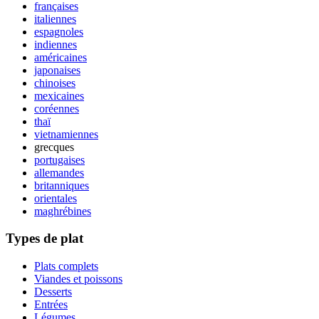
françaises
italiennes
espagnoles
indiennes
américaines
japonaises
chinoises
mexicaines
coréennes
thaï
vietnamiennes
grecques
portugaises
allemandes
britanniques
orientales
maghrébines
Types de plat
Plats complets
Viandes et poissons
Desserts
Entrées
Légumes