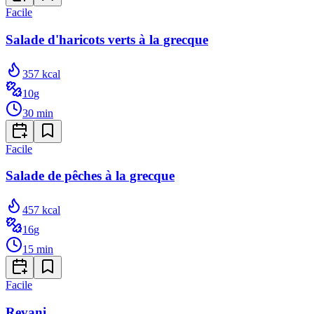
Facile
Salade d'haricots verts à la grecque
357
kcal
10
g
30
min
Facile
Salade de pêches à la grecque
457
kcal
16
g
15
min
Facile
Revani