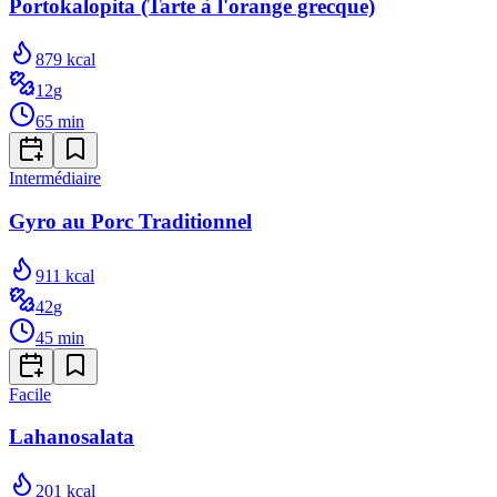
Portokalopita (Tarte à l'orange grecque)
879
kcal
12
g
65
min
Intermédiaire
Gyro au Porc Traditionnel
911
kcal
42
g
45
min
Facile
Lahanosalata
201
kcal