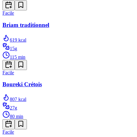
Facile
Briam traditionnel
619
kcal
15
g
115
min
Facile
Boureki Crétois
807
kcal
27
g
80
min
Facile