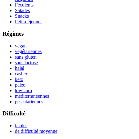
Féculents
Salades
Snacks
Petit-déjeuner
Régimes
vegan
végétariennes
sans gluten
sans lactose
halal
casher
keto
paléo
low carb
méditerranéennes
pescatariennes
Difficulté
faciles
de difficulté moyenne