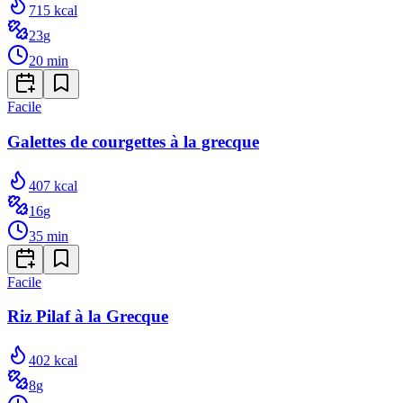
715
kcal
23
g
20
min
Facile
Galettes de courgettes à la grecque
407
kcal
16
g
35
min
Facile
Riz Pilaf à la Grecque
402
kcal
8
g