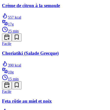
Crème de citron à la semoule
557
kcal
17
g
25
min
Facile
Choriatiki (Salade Grecque)
390
kcal
10
g
15
min
Facile
Feta rôtie au miel et noix