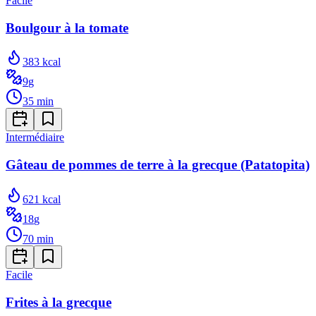
Facile
Boulgour à la tomate
383
kcal
9
g
35
min
Intermédiaire
Gâteau de pommes de terre à la grecque (Patatopita)
621
kcal
18
g
70
min
Facile
Frites à la grecque