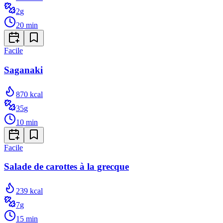
2
g
20
min
Facile
Saganaki
870
kcal
35
g
10
min
Facile
Salade de carottes à la grecque
239
kcal
7
g
15
min