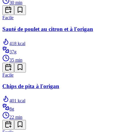
30
min
Facile
Sauté de poulet au citron et à l'origan
418
kcal
37
g
35
min
Facile
Chips de pita à l'origan
401
kcal
8
g
22
min