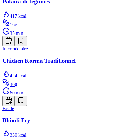
Pakora de légumes
417
kcal
16
g
35
min
Intermédiaire
Chicken Korma Traditionnel
424
kcal
36
g
60
min
Facile
Bhindi Fry
330
kcal