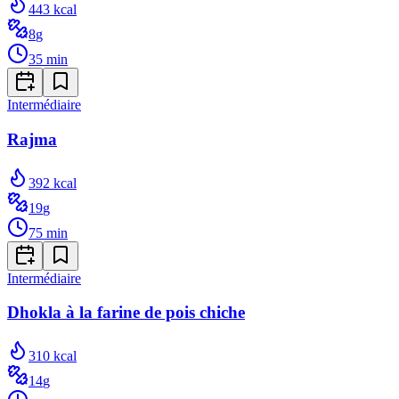
443
kcal
8
g
35
min
Intermédiaire
Rajma
392
kcal
19
g
75
min
Intermédiaire
Dhokla à la farine de pois chiche
310
kcal
14
g