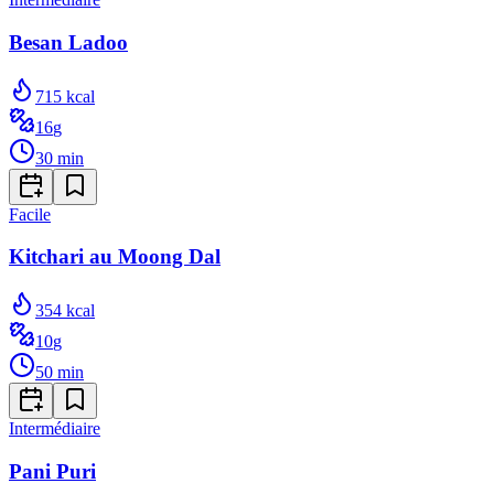
Besan Ladoo
715
kcal
16
g
30
min
Facile
Kitchari au Moong Dal
354
kcal
10
g
50
min
Intermédiaire
Pani Puri