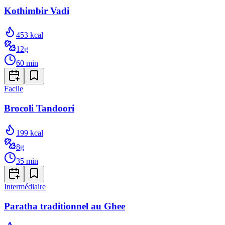
Kothimbir Vadi
453
kcal
12
g
60
min
Facile
Brocoli Tandoori
199
kcal
8
g
35
min
Intermédiaire
Paratha traditionnel au Ghee