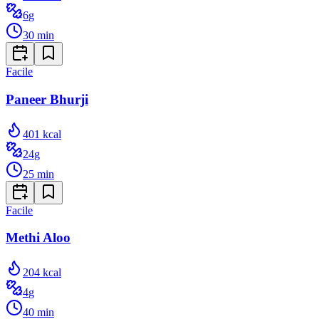
6
g
30
min
Facile
Paneer Bhurji
401
kcal
24
g
25
min
Facile
Methi Aloo
204
kcal
4
g
40
min