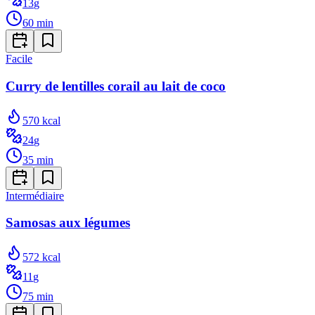
13
g
60
min
Facile
Curry de lentilles corail au lait de coco
570
kcal
24
g
35
min
Intermédiaire
Samosas aux légumes
572
kcal
11
g
75
min