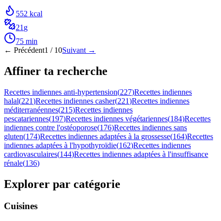
552
kcal
21
g
75
min
← Précédent
1
/
10
Suivant →
Affiner ta recherche
Recettes indiennes anti-hypertension
(
227
)
Recettes indiennes
halal
(
221
)
Recettes indiennes casher
(
221
)
Recettes indiennes
méditerranéennes
(
215
)
Recettes indiennes
pescatariennes
(
197
)
Recettes indiennes végétariennes
(
184
)
Recettes
indiennes contre l'ostéoporose
(
176
)
Recettes indiennes sans
gluten
(
174
)
Recettes indiennes adaptées à la grossesse
(
164
)
Recettes
indiennes adaptées à l'hypothyroïdie
(
162
)
Recettes indiennes
cardiovasculaires
(
144
)
Recettes indiennes adaptées à l'insuffisance
rénale
(
136
)
Explorer par catégorie
Cuisines