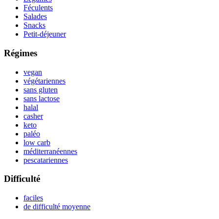
Féculents
Salades
Snacks
Petit-déjeuner
Régimes
vegan
végétariennes
sans gluten
sans lactose
halal
casher
keto
paléo
low carb
méditerranéennes
pescatariennes
Difficulté
faciles
de difficulté moyenne