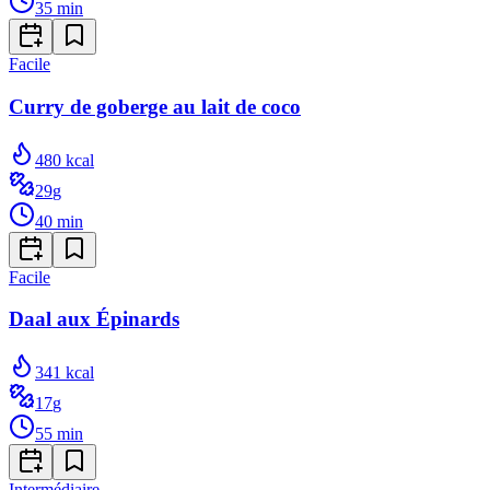
35
min
Facile
Curry de goberge au lait de coco
480
kcal
29
g
40
min
Facile
Daal aux Épinards
341
kcal
17
g
55
min
Intermédiaire