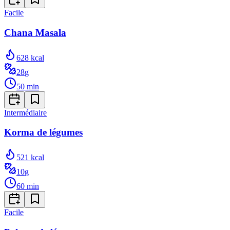
Facile
Chana Masala
628
kcal
28
g
50
min
Intermédiaire
Korma de légumes
521
kcal
10
g
60
min
Facile