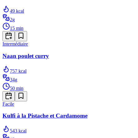
49
kcal
2
g
15
min
Intermédiaire
Naan poulet curry
757
kcal
34
g
50
min
Facile
Kulfi à la Pistache et Cardamome
543
kcal