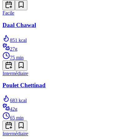
Facile
Daal Chawal
851
kcal
27
g
75
min
Intermédiaire
Poulet Chettinad
683
kcal
42
g
65
min
Intermédiaire