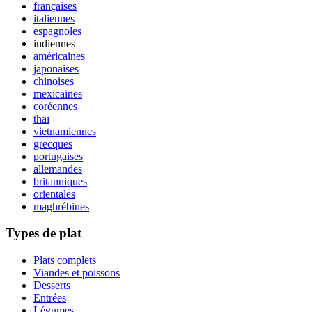
françaises
italiennes
espagnoles
indiennes
américaines
japonaises
chinoises
mexicaines
coréennes
thaï
vietnamiennes
grecques
portugaises
allemandes
britanniques
orientales
maghrébines
Types de plat
Plats complets
Viandes et poissons
Desserts
Entrées
Légumes