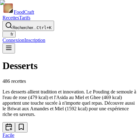
Food
Craft
Recettes
Tarifs
Rechercher...
Ctrl+K
fr
Connexion
Inscription
Desserts
486
recettes
Les desserts allient tradition et innovation. Le Pouding de semoule à
l'eau de rose (479 kcal) et l'Asida au Miel et Ghee (469 kcal)
apportent une touche sucrée à n'importe quel repas. Découvre aussi
le Briwat aux Amandes et Miel (1592 kcal) pour une expérience
riche en saveurs.
Facile