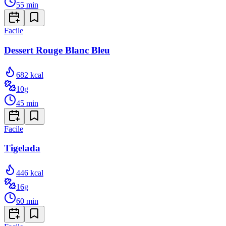
55
min
Facile
Dessert Rouge Blanc Bleu
682
kcal
10
g
45
min
Facile
Tigelada
446
kcal
16
g
60
min