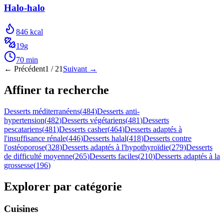
Halo-halo
846
kcal
19
g
70
min
← Précédent
1
/
21
Suivant →
Affiner ta recherche
Desserts méditerranéens
(
484
)
Desserts anti-
hypertension
(
482
)
Desserts végétariens
(
481
)
Desserts
pescatariens
(
481
)
Desserts casher
(
464
)
Desserts adaptés à
l'insuffisance rénale
(
446
)
Desserts halal
(
418
)
Desserts contre
l'ostéoporose
(
328
)
Desserts adaptés à l'hypothyroïdie
(
279
)
Desserts
de difficulté moyenne
(
265
)
Desserts faciles
(
210
)
Desserts adaptés à la
grossesse
(
196
)
Explorer par catégorie
Cuisines