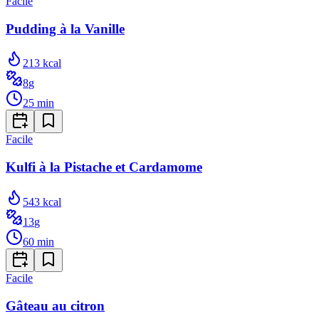
Facile
Pudding à la Vanille
213
kcal
8
g
25
min
Facile
Kulfi à la Pistache et Cardamome
543
kcal
13
g
60
min
Facile
Gâteau au citron