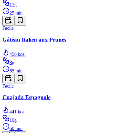
17
g
25
min
Facile
Gâteau Italien aux Prunes
456
kcal
8
g
65
min
Facile
Cuajada Espagnole
441
kcal
10
g
60
min