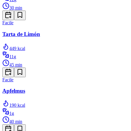
30
min
Facile
Tarta de Limón
449
kcal
11
g
45
min
Facile
Apfelmus
190
kcal
1
g
40
min