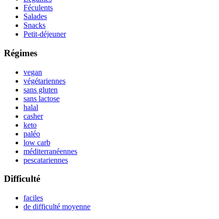
Féculents
Salades
Snacks
Petit-déjeuner
Régimes
vegan
végétariennes
sans gluten
sans lactose
halal
casher
keto
paléo
low carb
méditerranéennes
pescatariennes
Difficulté
faciles
de difficulté moyenne