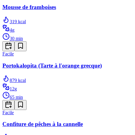
Mousse de framboises
319
kcal
4
g
30
min
Facile
Portokalopita (Tarte à l'orange grecque)
879
kcal
12
g
65
min
Facile
Confiture de pêches à la cannelle