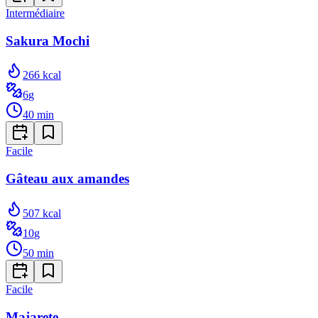
Intermédiaire
Sakura Mochi
266
kcal
6
g
40
min
Facile
Gâteau aux amandes
507
kcal
10
g
50
min
Facile
Majarete