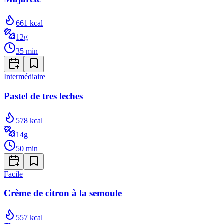
661
kcal
12
g
35
min
Intermédiaire
Pastel de tres leches
578
kcal
14
g
50
min
Facile
Crème de citron à la semoule
557
kcal