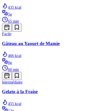
435
kcal
5
g
65
min
Facile
Gâteau au Yaourt de Mamie
466
kcal
8
g
60
min
Intermédiaire
Gelato à la Fraise
455
kcal
12
g