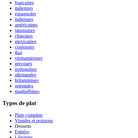
françaises
italiennes
espagnoles
indiennes
américaines
japonaises
chinoises
mexicaines
coréennes
thaï
vietnamiennes
grecques
portugaises
allemandes
britanniques
orientales
maghrébines
Types de plat
Plats complets
Viandes et poissons
Desserts
Entrées
Légumes