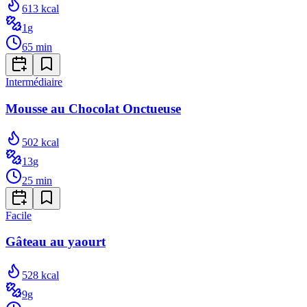
613
kcal
1
g
65
min
Intermédiaire
Mousse au Chocolat Onctueuse
502
kcal
13
g
25
min
Facile
Gâteau au yaourt
528
kcal
9
g