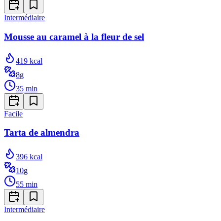
Intermédiaire
Mousse au caramel à la fleur de sel
419
kcal
8
g
35
min
Facile
Tarta de almendra
396
kcal
10
g
55
min
Intermédiaire