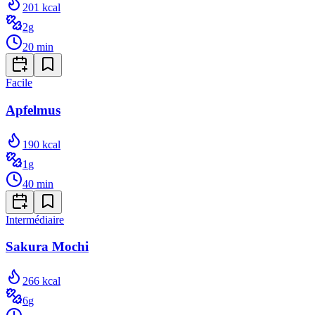
201
kcal
2
g
20
min
Facile
Apfelmus
190
kcal
1
g
40
min
Intermédiaire
Sakura Mochi
266
kcal
6
g