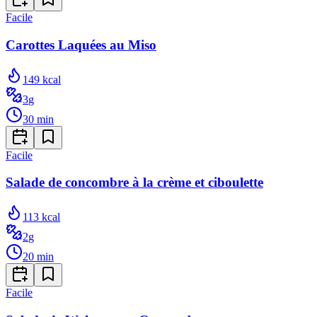
Facile
Carottes Laquées au Miso
149
kcal
3
g
30
min
Facile
Salade de concombre à la crème et ciboulette
113
kcal
2
g
20
min
Facile