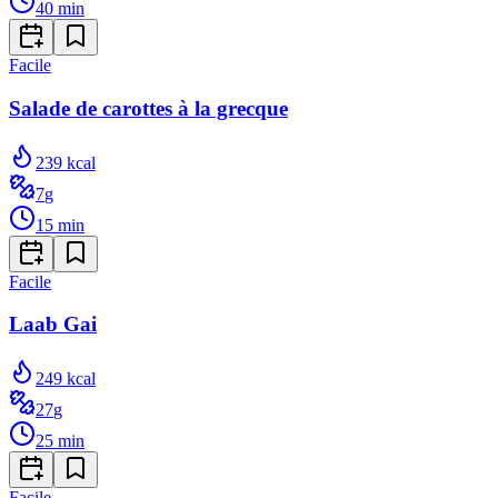
40
min
Facile
Salade de carottes à la grecque
239
kcal
7
g
15
min
Facile
Laab Gai
249
kcal
27
g
25
min
Facile