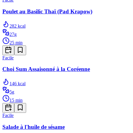
Poulet au Basilic Thaï (Pad Krapow)
282
kcal
27
g
25
min
Facile
Choi Sum Assaisonné à la Coréenne
146
kcal
5
g
15
min
Facile
Salade à l'huile de sésame