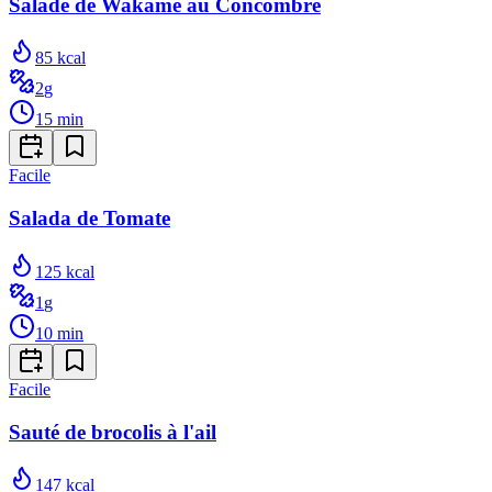
Salade de Wakame au Concombre
85
kcal
2
g
15
min
Facile
Salada de Tomate
125
kcal
1
g
10
min
Facile
Sauté de brocolis à l'ail
147
kcal