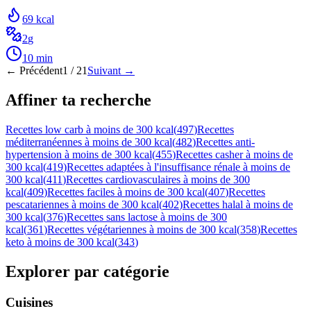
69
kcal
2
g
10
min
← Précédent
1
/
21
Suivant →
Affiner ta recherche
Recettes low carb à moins de 300 kcal
(
497
)
Recettes
méditerranéennes à moins de 300 kcal
(
482
)
Recettes anti-
hypertension à moins de 300 kcal
(
455
)
Recettes casher à moins de
300 kcal
(
419
)
Recettes adaptées à l'insuffisance rénale à moins de
300 kcal
(
411
)
Recettes cardiovasculaires à moins de 300
kcal
(
409
)
Recettes faciles à moins de 300 kcal
(
407
)
Recettes
pescatariennes à moins de 300 kcal
(
402
)
Recettes halal à moins de
300 kcal
(
376
)
Recettes sans lactose à moins de 300
kcal
(
361
)
Recettes végétariennes à moins de 300 kcal
(
358
)
Recettes
keto à moins de 300 kcal
(
343
)
Explorer par catégorie
Cuisines