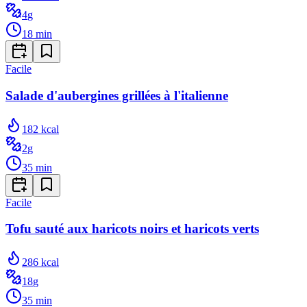
4
g
18
min
Facile
Salade d'aubergines grillées à l'italienne
182
kcal
2
g
35
min
Facile
Tofu sauté aux haricots noirs et haricots verts
286
kcal
18
g
35
min