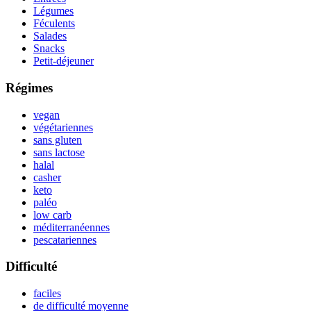
Légumes
Féculents
Salades
Snacks
Petit-déjeuner
Régimes
vegan
végétariennes
sans gluten
sans lactose
halal
casher
keto
paléo
low carb
méditerranéennes
pescatariennes
Difficulté
faciles
de difficulté moyenne