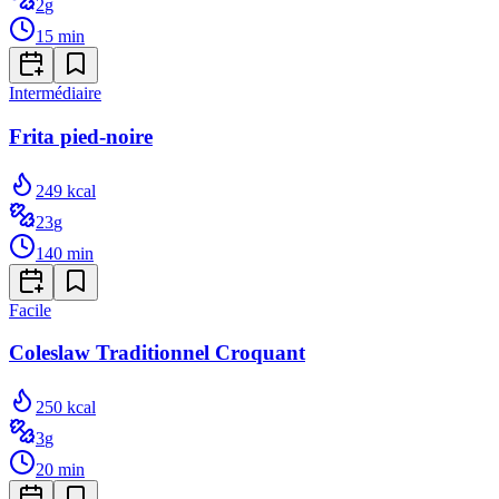
2
g
15
min
Intermédiaire
Frita pied-noire
249
kcal
23
g
140
min
Facile
Coleslaw Traditionnel Croquant
250
kcal
3
g
20
min