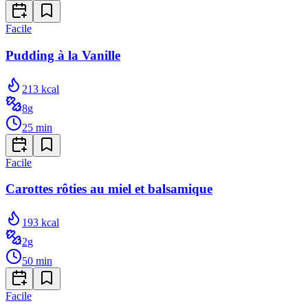
Facile
Pudding à la Vanille
213
kcal
8
g
25
min
Facile
Carottes rôties au miel et balsamique
193
kcal
2
g
50
min
Facile