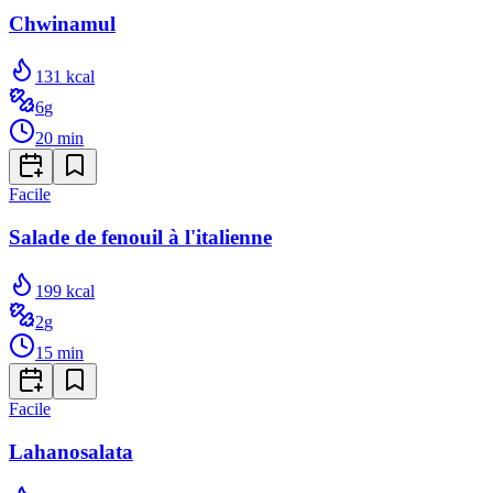
Chwinamul
131
kcal
6
g
20
min
Facile
Salade de fenouil à l'italienne
199
kcal
2
g
15
min
Facile
Lahanosalata