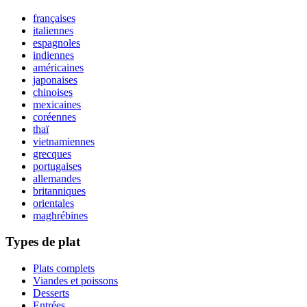
françaises
italiennes
espagnoles
indiennes
américaines
japonaises
chinoises
mexicaines
coréennes
thaï
vietnamiennes
grecques
portugaises
allemandes
britanniques
orientales
maghrébines
Types de plat
Plats complets
Viandes et poissons
Desserts
Entrées