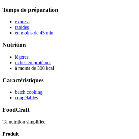
Temps de préparation
express
rapides
en moins de 45 min
Nutrition
légères
riches en protéines
à moins de 300 kcal
Caractéristiques
batch cooking
congélables
FoodCraft
Ta nutrition simplifiée
Produit