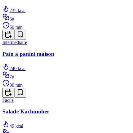
235
kcal
3
g
50
min
Intermédiaire
Pain à panini maison
240
kcal
7
g
30
min
Facile
Salade Kachumber
49
kcal