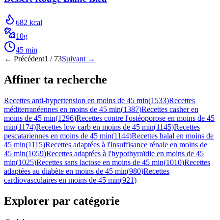
682
kcal
10
g
45
min
← Précédent
1
/
73
Suivant →
Affiner ta recherche
Recettes anti-hypertension en moins de 45 min
(
1533
)
Recettes
méditerranéennes en moins de 45 min
(
1387
)
Recettes casher en
moins de 45 min
(
1296
)
Recettes contre l'ostéoporose en moins de 45
min
(
1174
)
Recettes low carb en moins de 45 min
(
1145
)
Recettes
pescatariennes en moins de 45 min
(
1144
)
Recettes halal en moins de
45 min
(
1115
)
Recettes adaptées à l'insuffisance rénale en moins de
45 min
(
1059
)
Recettes adaptées à l'hypothyroïdie en moins de 45
min
(
1025
)
Recettes sans lactose en moins de 45 min
(
1010
)
Recettes
adaptées au diabète en moins de 45 min
(
980
)
Recettes
cardiovasculaires en moins de 45 min
(
921
)
Explorer par catégorie