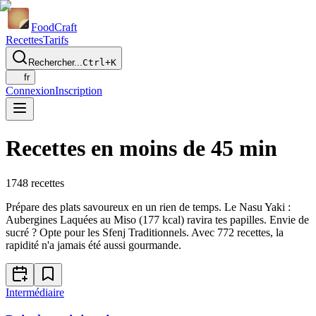
Food
Craft
Recettes
Tarifs
Rechercher...
Ctrl+K
fr
Connexion
Inscription
Recettes en moins de 45 min
1748
recettes
Prépare des plats savoureux en un rien de temps. Le Nasu Yaki :
Aubergines Laquées au Miso (177 kcal) ravira tes papilles. Envie de
sucré ? Opte pour les Sfenj Traditionnels. Avec 772 recettes, la
rapidité n'a jamais été aussi gourmande.
Intermédiaire