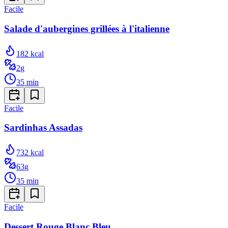
Facile
Salade d'aubergines grillées à l'italienne
182
kcal
2
g
35
min
Facile
Sardinhas Assadas
732
kcal
63
g
35
min
Facile
Dessert Rouge Blanc Bleu