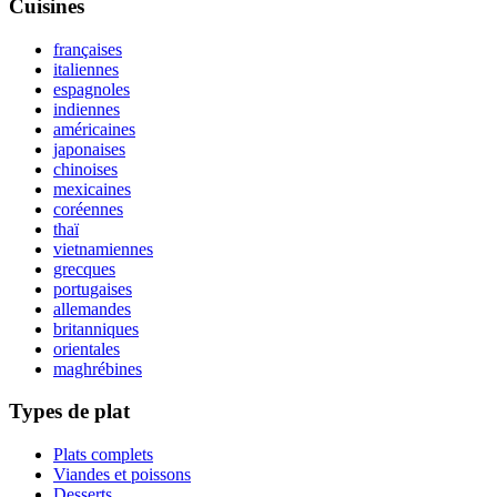
Cuisines
françaises
italiennes
espagnoles
indiennes
américaines
japonaises
chinoises
mexicaines
coréennes
thaï
vietnamiennes
grecques
portugaises
allemandes
britanniques
orientales
maghrébines
Types de plat
Plats complets
Viandes et poissons
Desserts