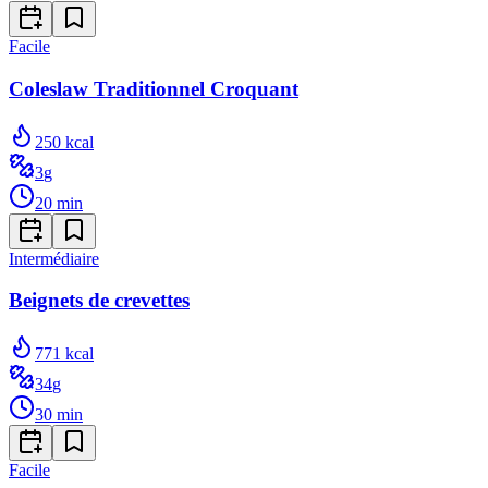
Facile
Coleslaw Traditionnel Croquant
250
kcal
3
g
20
min
Intermédiaire
Beignets de crevettes
771
kcal
34
g
30
min
Facile