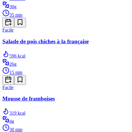
30
g
35
min
Facile
Salade de pois chiches à la française
596
kcal
26
g
15
min
Facile
Mousse de framboises
319
kcal
4
g
30
min