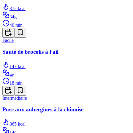
372
kcal
34
g
40
min
Facile
Sauté de brocolis à l'ail
147
kcal
4
g
18
min
Intermédiaire
Porc aux aubergines à la chinoise
865
kcal
14
g