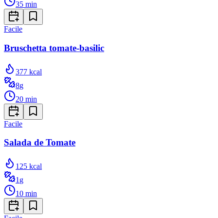
35
min
Facile
Bruschetta tomate-basilic
377
kcal
8
g
20
min
Facile
Salada de Tomate
125
kcal
1
g
10
min