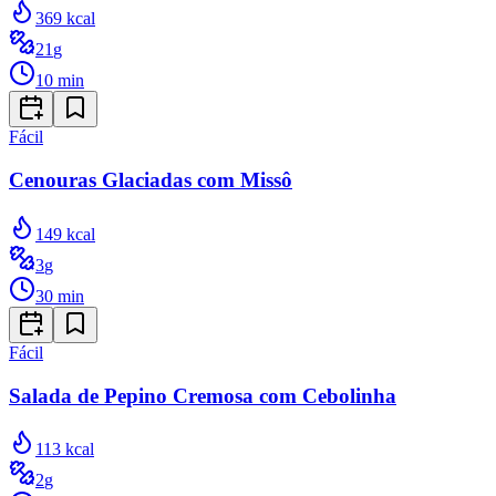
369
kcal
21
g
10
min
Fácil
Cenouras Glaciadas com Missô
149
kcal
3
g
30
min
Fácil
Salada de Pepino Cremosa com Cebolinha
113
kcal
2
g