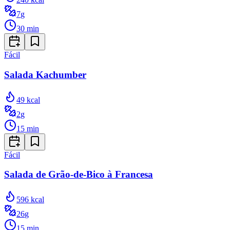
7
g
30
min
Fácil
Salada Kachumber
49
kcal
2
g
15
min
Fácil
Salada de Grão-de-Bico à Francesa
596
kcal
26
g
15
min