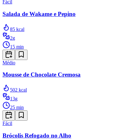
Fácil
Salada de Wakame e Pepino
85
kcal
2
g
15
min
Médio
Mousse de Chocolate Cremosa
502
kcal
13
g
25
min
Fácil
Brócolis Refogado no Alho