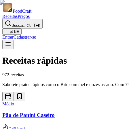
Food
Craft
Receitas
Preços
Buscar...
Ctrl+K
pt-BR
Entrar
Cadastrar-se
Receitas rápidas
972
receitas
Saboreie pratos rápidos como o Brie com mel e nozes assado. Com 795
Médio
Pão de Panini Caseiro
240
kcal