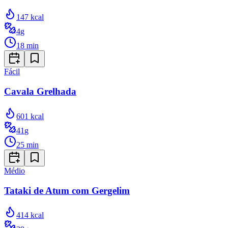
147
kcal
4
g
18
min
Fácil
Cavala Grelhada
601
kcal
41
g
25
min
Médio
Tataki de Atum com Gergelim
414
kcal