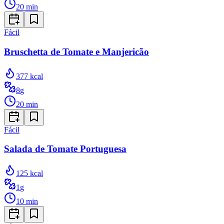
20
min
Fácil
Bruschetta de Tomate e Manjericão
377
kcal
8
g
20
min
Fácil
Salada de Tomate Portuguesa
125
kcal
1
g
10
min