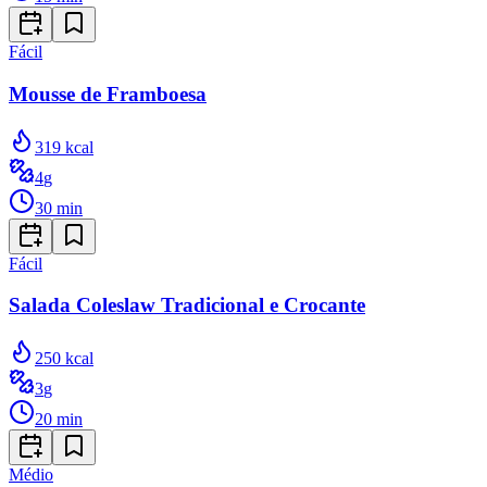
Fácil
Mousse de Framboesa
319
kcal
4
g
30
min
Fácil
Salada Coleslaw Tradicional e Crocante
250
kcal
3
g
20
min
Médio