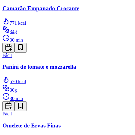
Camarão Empanado Crocante
771
kcal
34
g
30
min
Fácil
Panini de tomate e mozzarella
570
kcal
30
g
30
min
Fácil
Omelete de Ervas Finas