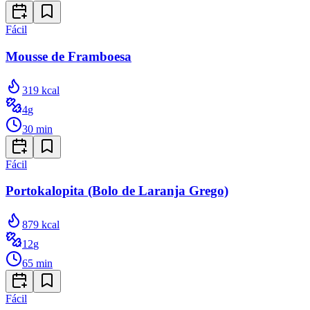
Fácil
Mousse de Framboesa
319
kcal
4
g
30
min
Fácil
Portokalopita (Bolo de Laranja Grego)
879
kcal
12
g
65
min
Fácil