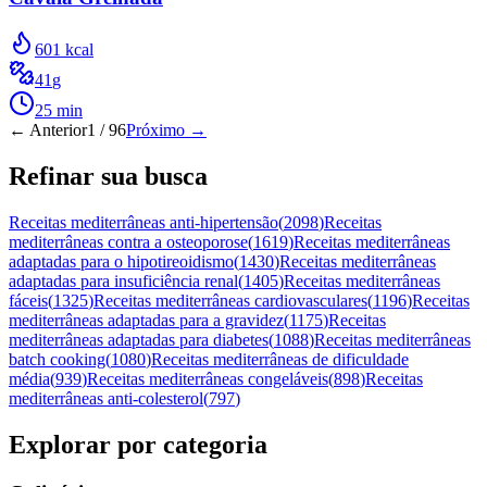
601
kcal
41
g
25
min
← Anterior
1
/
96
Próximo →
Refinar sua busca
Receitas mediterrâneas anti-hipertensão
(
2098
)
Receitas
mediterrâneas contra a osteoporose
(
1619
)
Receitas mediterrâneas
adaptadas para o hipotireoidismo
(
1430
)
Receitas mediterrâneas
adaptadas para insuficiência renal
(
1405
)
Receitas mediterrâneas
fáceis
(
1325
)
Receitas mediterrâneas cardiovasculares
(
1196
)
Receitas
mediterrâneas adaptadas para a gravidez
(
1175
)
Receitas
mediterrâneas adaptadas para diabetes
(
1088
)
Receitas mediterrâneas
batch cooking
(
1080
)
Receitas mediterrâneas de dificuldade
média
(
939
)
Receitas mediterrâneas congeláveis
(
898
)
Receitas
mediterrâneas anti-colesterol
(
797
)
Explorar por categoria