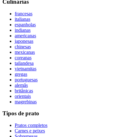
Culinárias
francesas
italianas
espanholas
indianas
americanas
japonesas
chinesas
mexicanas
coreanas
tailandesa
vietnamitas
gregas
portuguesas
alemãs
britânicas
orientais
magrebinas
Tipos de prato
Pratos completos
Carnes e peixes
Sobremesas