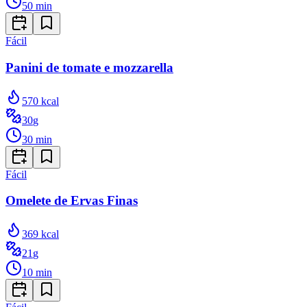
50
min
Fácil
Panini de tomate e mozzarella
570
kcal
30
g
30
min
Fácil
Omelete de Ervas Finas
369
kcal
21
g
10
min