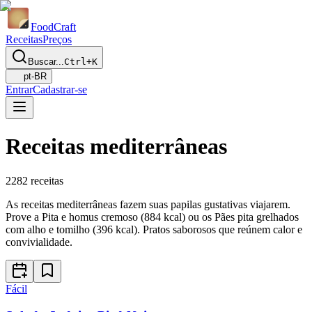
Food
Craft
Receitas
Preços
Buscar...
Ctrl+K
pt-BR
Entrar
Cadastrar-se
Receitas mediterrâneas
2282
receitas
As receitas mediterrâneas fazem suas papilas gustativas viajarem.
Prove a Pita e homus cremoso (884 kcal) ou os Pães pita grelhados
com alho e tomilho (396 kcal). Pratos saborosos que reúnem calor e
convivialidade.
Fácil