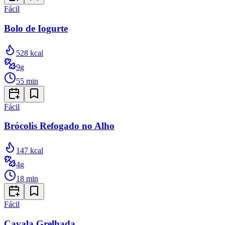
Fácil
Bolo de Iogurte
528
kcal
9
g
55
min
Fácil
Brócolis Refogado no Alho
147
kcal
4
g
18
min
Fácil
Cavala Grelhada