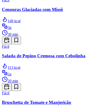
Fácil
Cenouras Glaciadas com Missô
149
kcal
3
g
30
min
Fácil
Salada de Pepino Cremosa com Cebolinha
113
kcal
2
g
20
min
Fácil
Bruschetta de Tomate e Manjericão