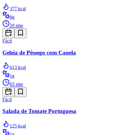
377
kcal
8
g
20
min
Fácil
Geleia de Pêssego com Canela
613
kcal
1
g
65
min
Fácil
Salada de Tomate Portuguesa
125
kcal
1
g