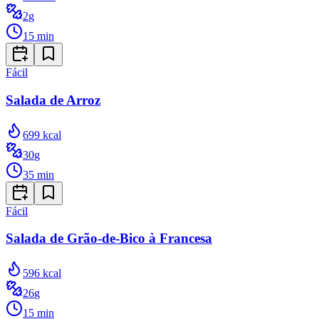
2
g
15
min
Fácil
Salada de Arroz
699
kcal
30
g
35
min
Fácil
Salada de Grão-de-Bico à Francesa
596
kcal
26
g
15
min