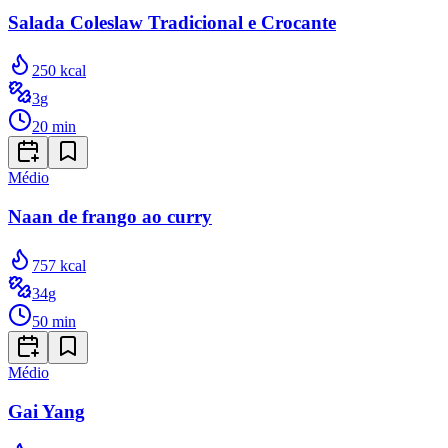
Salada Coleslaw Tradicional e Crocante
250
kcal
3
g
20
min
Médio
Naan de frango ao curry
757
kcal
34
g
50
min
Médio
Gai Yang