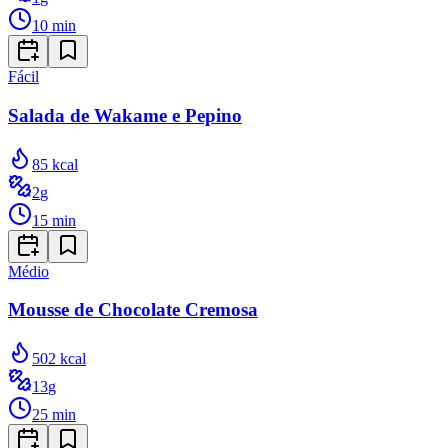
10
min
Fácil
Salada de Wakame e Pepino
85
kcal
2
g
15
min
Médio
Mousse de Chocolate Cremosa
502
kcal
13
g
25
min