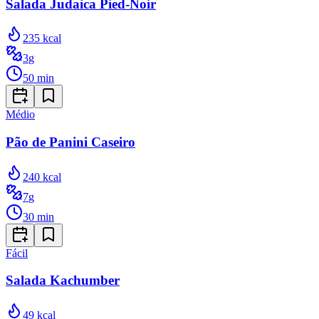
Salada Judaica Pied-Noir
235
kcal
3
g
50
min
Médio
Pão de Panini Caseiro
240
kcal
7
g
30
min
Fácil
Salada Kachumber
49
kcal