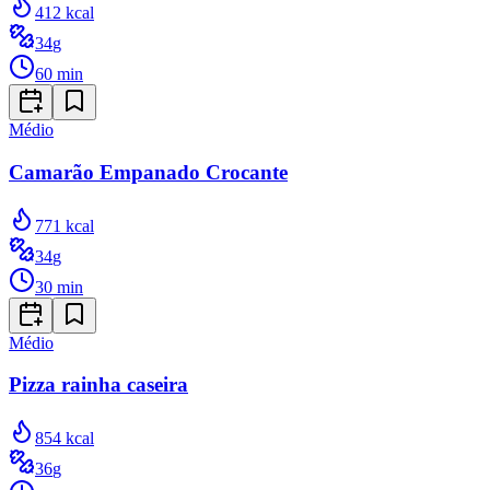
412
kcal
34
g
60
min
Médio
Camarão Empanado Crocante
771
kcal
34
g
30
min
Médio
Pizza rainha caseira
854
kcal
36
g