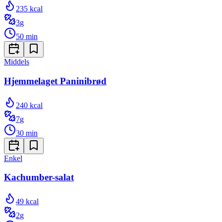
235
kcal
3
g
50
min
Middels
Hjemmelaget Paninibrød
240
kcal
7
g
30
min
Enkel
Kachumber-salat
49
kcal
2
g