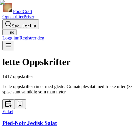
Food
Craft
Oppskrifter
Priser
Søk...
Ctrl+K
no
Logg inn
Registrer deg
lette Oppskrifter
1417
oppskrifter
Lette oppskrifter rimer med glede. Granateplesalat med friske urter
spise sunt samtidig som man nyter.
Enkel
Pied-Noir Jødisk Salat