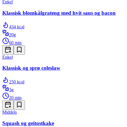
Enkel
Klassisk blomkålgrateng med hvit saus og bacon
434
kcal
20
g
60
min
Enkel
Klassisk og sprø coleslaw
250
kcal
3
g
20
min
Middels
Squash og geitostkake