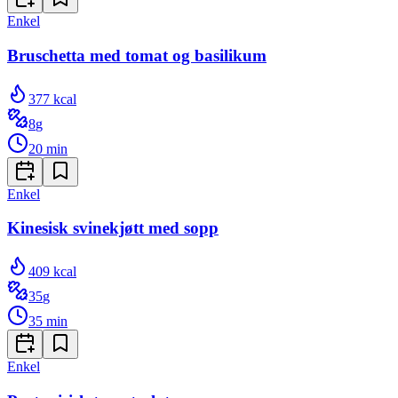
Enkel
Bruschetta med tomat og basilikum
377
kcal
8
g
20
min
Enkel
Kinesisk svinekjøtt med sopp
409
kcal
35
g
35
min
Enkel