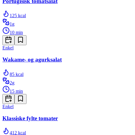
Portugisisk tomatsalat
125
kcal
1
g
10
min
Enkel
Wakame- og agurksalat
85
kcal
2
g
15
min
Enkel
Klassiske fylte tomater
412
kcal