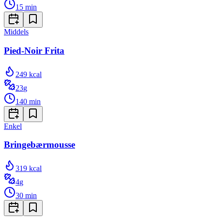
15
min
Middels
Pied-Noir Frita
249
kcal
23
g
140
min
Enkel
Bringebærmousse
319
kcal
4
g
30
min