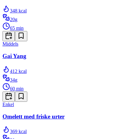
348
kcal
20
g
65
min
Middels
Gai Yang
412
kcal
34
g
60
min
Enkel
Omelett med friske urter
369
kcal