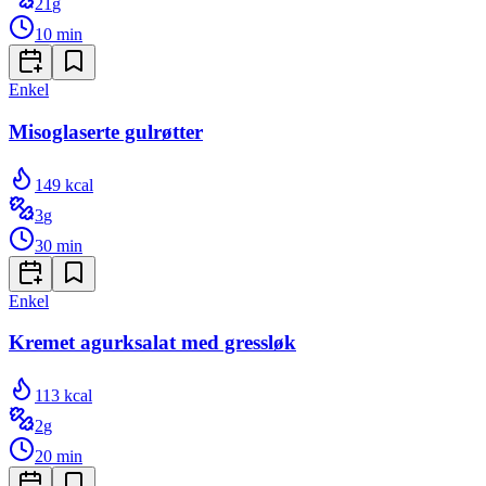
21
g
10
min
Enkel
Misoglaserte gulrøtter
149
kcal
3
g
30
min
Enkel
Kremet agurksalat med gressløk
113
kcal
2
g
20
min