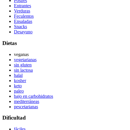
Postres
Entrantes
Verduras
Feculentos
Ensaladas
Snacks
Desayuno
Dietas
veganas
vegetarianas
sin gluten
sin lactosa
halal
kosher
keto
paleo
bajo en carbohidratos
mediterráneas
pescetarianas
Dificultad
fáciles