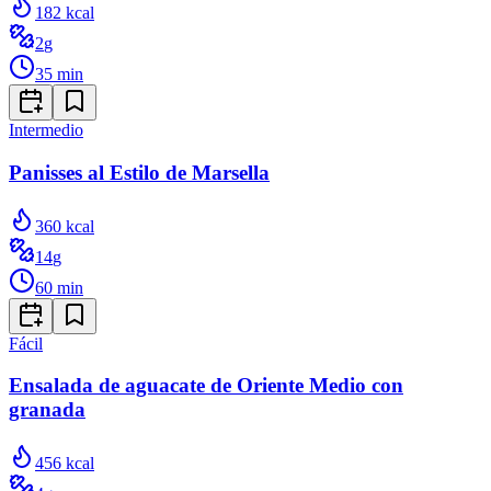
182
kcal
2
g
35
min
Intermedio
Panisses al Estilo de Marsella
360
kcal
14
g
60
min
Fácil
Ensalada de aguacate de Oriente Medio con
granada
456
kcal