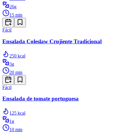
26
g
15
min
Fácil
Ensalada Coleslaw Crujiente Tradicional
250
kcal
3
g
20
min
Fácil
Ensalada de tomate portuguesa
125
kcal
1
g
10
min