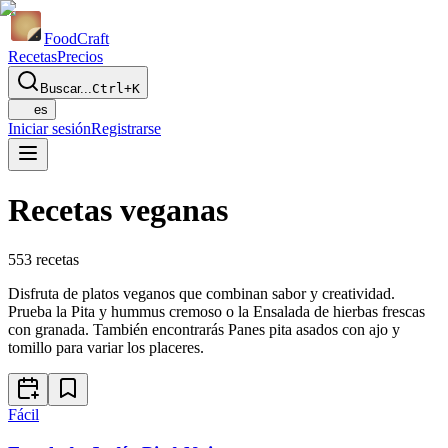
Food
Craft
Recetas
Precios
Buscar...
Ctrl+K
es
Iniciar sesión
Registrarse
Recetas veganas
553
recetas
Disfruta de platos veganos que combinan sabor y creatividad.
Prueba la Pita y hummus cremoso o la Ensalada de hierbas frescas
con granada. También encontrarás Panes pita asados con ajo y
tomillo para variar los placeres.
Fácil