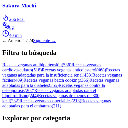
Sakura Mochi
266
kcal
6
g
40
min
← Anterior
1
/
24
Siguiente →
Filtra tu búsqueda
Recetas veganas antihipertensión
(
536
)
Recetas veganas
cardiovasculares
(
518
)
Recetas veganas anticolesterol
(
468
)
Recetas
veganas adaptadas para la insuficiencia renal
(
433
)
Recetas veganas
fáciles
(
409
)
Recetas veganas batch cooking
(
366
)
Recetas veganas
adaptadas para la diabetes
(
355
)
Recetas veganas contra la
osteoporosis
(
262
)
Recetas veganas adaptadas para el
hipotiroidismo
(
244
)
Recetas veganas de menos de 300
kcal
(
232
)
Recetas veganas congelables
(
213
)
Recetas veganas
adaptadas para el embarazo
(
211
)
Explorar por categoría