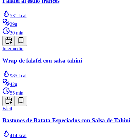
Falafel al estilo francés
531
kcal
29
g
30
min
Intermedio
Wrap de falafel con salsa tahini
985
kcal
42
g
55
min
Fácil
Bastones de Batata Especiados con Salsa de Tahini
414
kcal