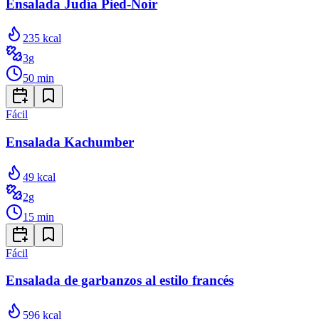
Ensalada Judía Pied-Noir
235
kcal
3
g
50
min
Fácil
Ensalada Kachumber
49
kcal
2
g
15
min
Fácil
Ensalada de garbanzos al estilo francés
596
kcal