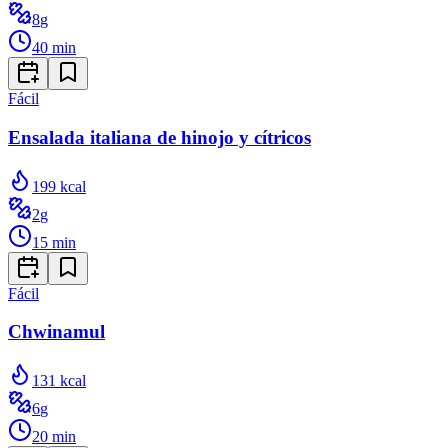
8
g
40
min
Fácil
Ensalada italiana de hinojo y cítricos
199
kcal
2
g
15
min
Fácil
Chwinamul
131
kcal
6
g
20
min