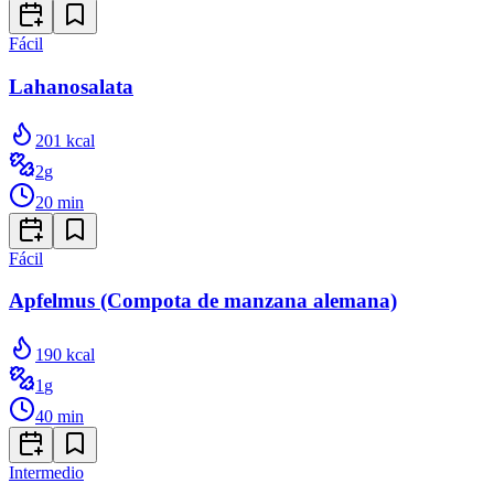
Fácil
Lahanosalata
201
kcal
2
g
20
min
Fácil
Apfelmus (Compota de manzana alemana)
190
kcal
1
g
40
min
Intermedio