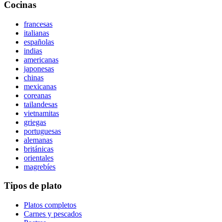
Cocinas
francesas
italianas
españolas
indias
americanas
japonesas
chinas
mexicanas
coreanas
tailandesas
vietnamitas
griegas
portuguesas
alemanas
británicas
orientales
magrebíes
Tipos de plato
Platos completos
Carnes y pescados