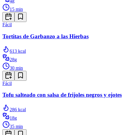
4
g
15
min
Fácil
Tortitas de Garbanzo a las Hierbas
613
kcal
28
g
30
min
Fácil
Tofu salteado con salsa de frijoles negros y ejotes
286
kcal
18
g
35
min