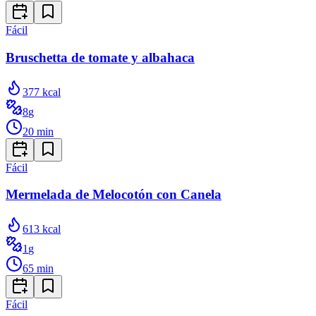
Fácil
Bruschetta de tomate y albahaca
377
kcal
8
g
20
min
Fácil
Mermelada de Melocotón con Canela
613
kcal
1
g
65
min
Fácil