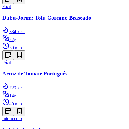
Fácil
Dubu-Jorim: Tofu Coreano Braseado
334
kcal
22
g
30
min
Fácil
Arroz de Tomate Portugués
729
kcal
14
g
40
min
Intermedio