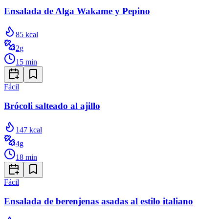
Ensalada de Alga Wakame y Pepino
85
kcal
2
g
15
min
Fácil
Brócoli salteado al ajillo
147
kcal
4
g
18
min
Fácil
Ensalada de berenjenas asadas al estilo italiano