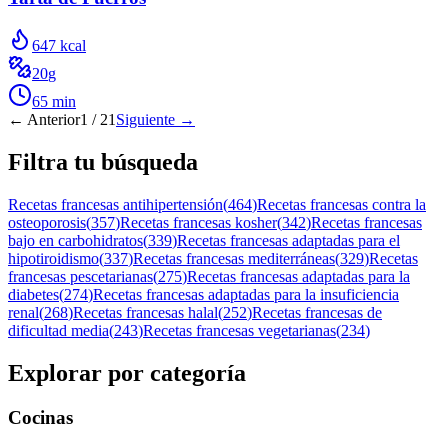
647
kcal
20
g
65
min
← Anterior
1
/
21
Siguiente →
Filtra tu búsqueda
Recetas francesas antihipertensión
(
464
)
Recetas francesas contra la
osteoporosis
(
357
)
Recetas francesas kosher
(
342
)
Recetas francesas
bajo en carbohidratos
(
339
)
Recetas francesas adaptadas para el
hipotiroidismo
(
337
)
Recetas francesas mediterráneas
(
329
)
Recetas
francesas pescetarianas
(
275
)
Recetas francesas adaptadas para la
diabetes
(
274
)
Recetas francesas adaptadas para la insuficiencia
renal
(
268
)
Recetas francesas halal
(
252
)
Recetas francesas de
dificultad media
(
243
)
Recetas francesas vegetarianas
(
234
)
Explorar por categoría
Cocinas