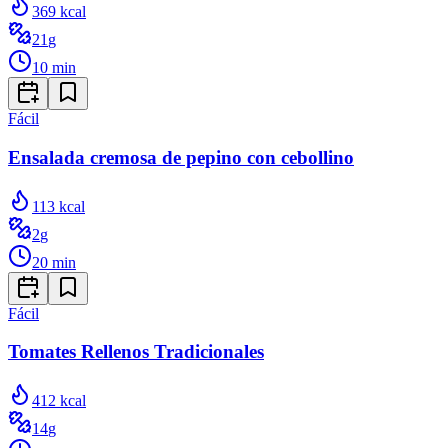
369
kcal
21
g
10
min
Fácil
Ensalada cremosa de pepino con cebollino
113
kcal
2
g
20
min
Fácil
Tomates Rellenos Tradicionales
412
kcal
14
g