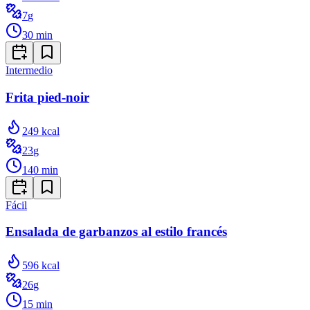
7
g
30
min
Intermedio
Frita pied-noir
249
kcal
23
g
140
min
Fácil
Ensalada de garbanzos al estilo francés
596
kcal
26
g
15
min