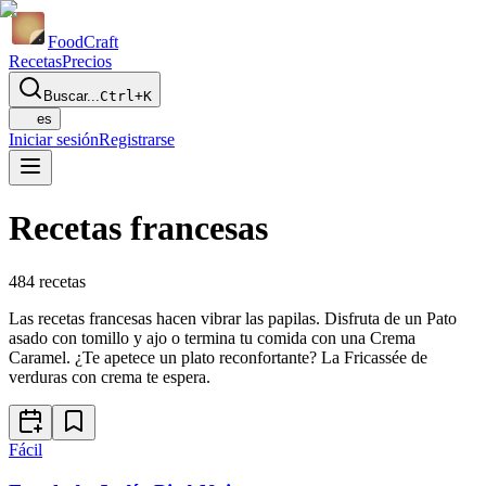
Food
Craft
Recetas
Precios
Buscar...
Ctrl+K
es
Iniciar sesión
Registrarse
Recetas francesas
484
recetas
Las recetas francesas hacen vibrar las papilas. Disfruta de un Pato
asado con tomillo y ajo o termina tu comida con una Crema
Caramel. ¿Te apetece un plato reconfortante? La Fricassée de
verduras con crema te espera.
Fácil