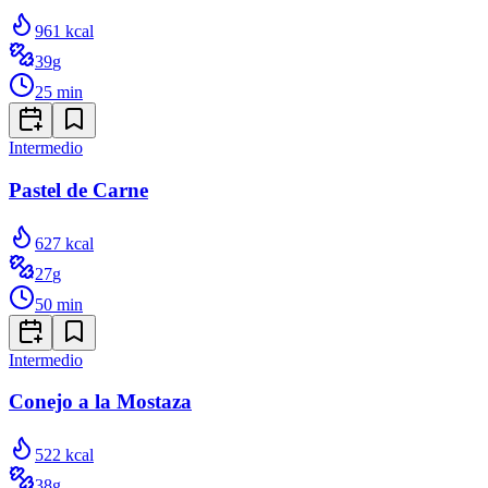
961
kcal
39
g
25
min
Intermedio
Pastel de Carne
627
kcal
27
g
50
min
Intermedio
Conejo a la Mostaza
522
kcal
38
g