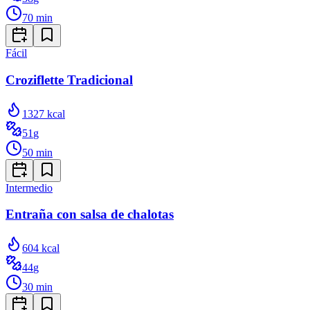
70
min
Fácil
Croziflette Tradicional
1327
kcal
51
g
50
min
Intermedio
Entraña con salsa de chalotas
604
kcal
44
g
30
min