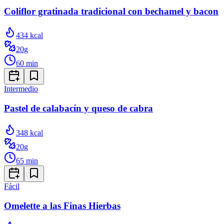
Coliflor gratinada tradicional con bechamel y bacon
434
kcal
20
g
60
min
Intermedio
Pastel de calabacín y queso de cabra
348
kcal
20
g
65
min
Fácil
Omelette a las Finas Hierbas