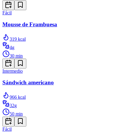
Fácil
Mousse de Frambuesa
319
kcal
4
g
30
min
Intermedio
Sándwich americano
966
kcal
32
g
50
min
Fácil