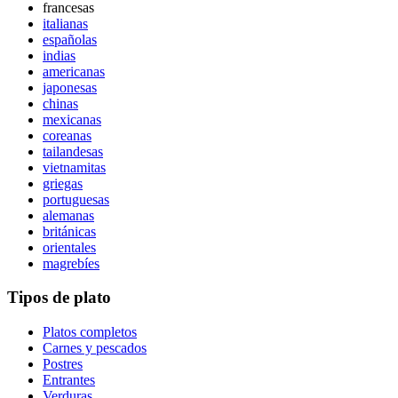
francesas
italianas
españolas
indias
americanas
japonesas
chinas
mexicanas
coreanas
tailandesas
vietnamitas
griegas
portuguesas
alemanas
británicas
orientales
magrebíes
Tipos de plato
Platos completos
Carnes y pescados
Postres
Entrantes
Verduras