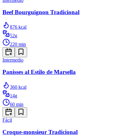
Intermedio
Beef Bourguignon Tradicional
876
kcal
52
g
220
min
Intermedio
Panisses al Estilo de Marsella
360
kcal
14
g
60
min
Fácil
Croque-monsieur Tradicional