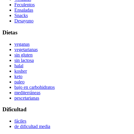
Feculentos
Ensaladas
Snacks
Desayuno
Dietas
veganas
vegetarianas
sin gluten
sin lactosa
halal
kosher
keto
paleo
bajo en carbohidratos
mediterráneas
pescetarianas
Dificultad
fáciles
de dificultad media