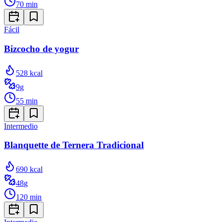
70
min
Fácil
Bizcocho de yogur
528
kcal
9
g
55
min
Intermedio
Blanquette de Ternera Tradicional
690
kcal
48
g
120
min