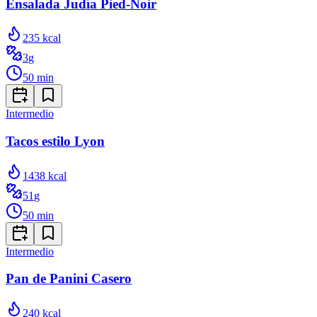
Ensalada Judía Pied-Noir
235
kcal
3
g
50
min
Intermedio
Tacos estilo Lyon
1438
kcal
51
g
50
min
Intermedio
Pan de Panini Casero
240
kcal