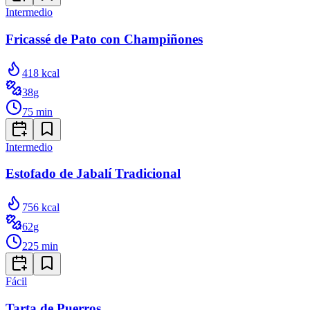
Intermedio
Fricassé de Pato con Champiñones
418
kcal
38
g
75
min
Intermedio
Estofado de Jabalí Tradicional
756
kcal
62
g
225
min
Fácil
Tarta de Puerros