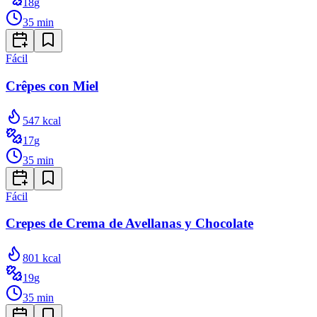
18
g
35
min
Fácil
Crêpes con Miel
547
kcal
17
g
35
min
Fácil
Crepes de Crema de Avellanas y Chocolate
801
kcal
19
g
35
min