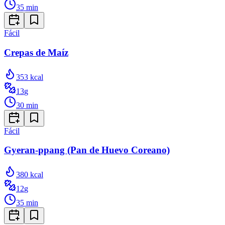
35
min
Fácil
Crepas de Maíz
353
kcal
13
g
30
min
Fácil
Gyeran-ppang (Pan de Huevo Coreano)
380
kcal
12
g
35
min