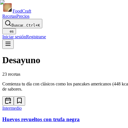
Food
Craft
Recetas
Precios
Buscar...
Ctrl+K
es
Iniciar sesión
Registrarse
Desayuno
23
recetas
Comienza tu día con clásicos como los pancakes americanos (448 kcal
de sabores.
Intermedio
Huevos revueltos con trufa negra