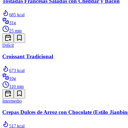
Tostadas Francesas Saladas con Cheddar y Bacon
685
kcal
31
g
25
min
Difícil
Croissant Tradicional
673
kcal
10
g
110
min
Intermedio
Crepas Dulces de Arroz con Chocolate (Estilo Jianbin
517
kcal