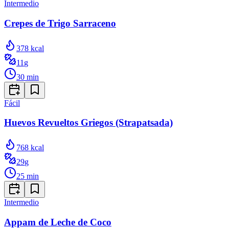
Intermedio
Crepes de Trigo Sarraceno
378
kcal
11
g
30
min
Fácil
Huevos Revueltos Griegos (Strapatsada)
768
kcal
29
g
25
min
Intermedio
Appam de Leche de Coco