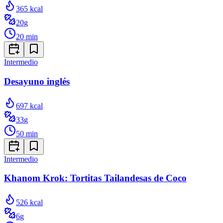
365
kcal
20
g
20
min
Intermedio
Desayuno inglés
697
kcal
33
g
50
min
Intermedio
Khanom Krok: Tortitas Tailandesas de Coco
526
kcal
6
g