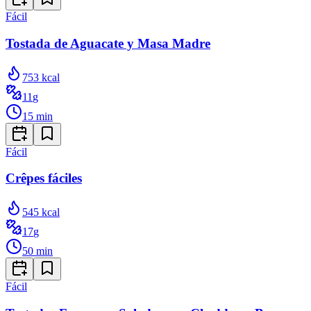
Fácil
Tostada de Aguacate y Masa Madre
753
kcal
11
g
15
min
Fácil
Crêpes fáciles
545
kcal
17
g
50
min
Fácil