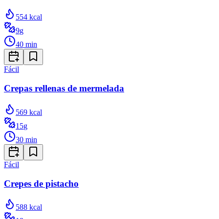
554
kcal
9
g
40
min
Fácil
Crepas rellenas de mermelada
569
kcal
15
g
30
min
Fácil
Crepes de pistacho
588
kcal