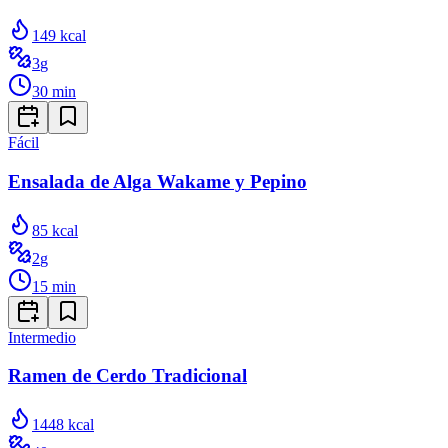
149
kcal
3
g
30
min
Fácil
Ensalada de Alga Wakame y Pepino
85
kcal
2
g
15
min
Intermedio
Ramen de Cerdo Tradicional
1448
kcal