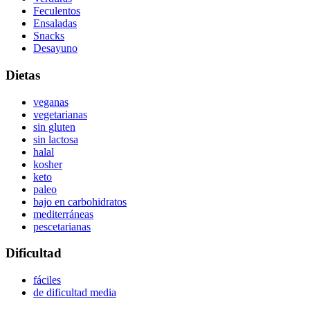
Feculentos
Ensaladas
Snacks
Desayuno
Dietas
veganas
vegetarianas
sin gluten
sin lactosa
halal
kosher
keto
paleo
bajo en carbohidratos
mediterráneas
pescetarianas
Dificultad
fáciles
de dificultad media