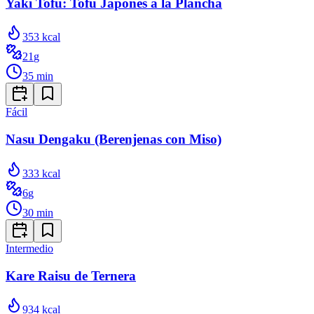
Yaki Tofu: Tofu Japonés a la Plancha
353
kcal
21
g
35
min
Fácil
Nasu Dengaku (Berenjenas con Miso)
333
kcal
6
g
30
min
Intermedio
Kare Raisu de Ternera
934
kcal