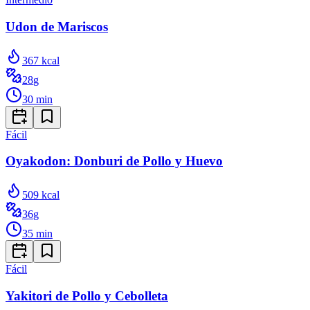
Udon de Mariscos
367
kcal
28
g
30
min
Fácil
Oyakodon: Donburi de Pollo y Huevo
509
kcal
36
g
35
min
Fácil
Yakitori de Pollo y Cebolleta