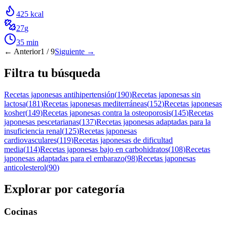
425
kcal
27
g
35
min
← Anterior
1
/
9
Siguiente →
Filtra tu búsqueda
Recetas japonesas antihipertensión
(
190
)
Recetas japonesas sin
lactosa
(
181
)
Recetas japonesas mediterráneas
(
152
)
Recetas japonesas
kosher
(
149
)
Recetas japonesas contra la osteoporosis
(
145
)
Recetas
japonesas pescetarianas
(
137
)
Recetas japonesas adaptadas para la
insuficiencia renal
(
125
)
Recetas japonesas
cardiovasculares
(
119
)
Recetas japonesas de dificultad
media
(
114
)
Recetas japonesas bajo en carbohidratos
(
108
)
Recetas
japonesas adaptadas para el embarazo
(
98
)
Recetas japonesas
anticolesterol
(
90
)
Explorar por categoría
Cocinas