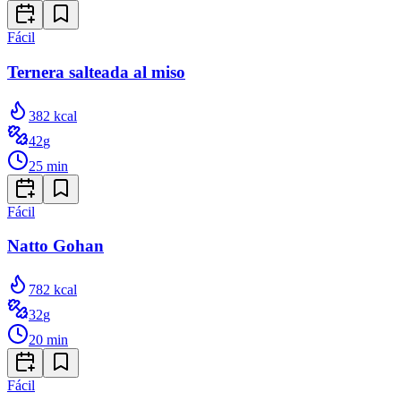
Fácil
Ternera salteada al miso
382
kcal
42
g
25
min
Fácil
Natto Gohan
782
kcal
32
g
20
min
Fácil