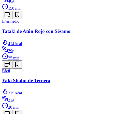
40
g
150
min
Intermedio
Tataki de Atún Rojo con Sésamo
414
kcal
39
g
25
min
Fácil
Yaki Shabu de Ternera
315
kcal
21
g
20
min