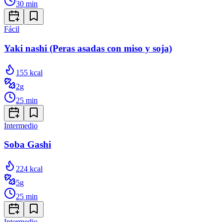
30
min
Fácil
Yaki nashi (Peras asadas con miso y soja)
155
kcal
2
g
25
min
Intermedio
Soba Gashi
224
kcal
5
g
25
min
Intermedio