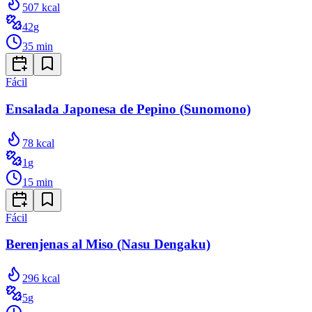
507
kcal
42
g
35
min
Fácil
Ensalada Japonesa de Pepino (Sunomono)
78
kcal
1
g
15
min
Fácil
Berenjenas al Miso (Nasu Dengaku)
296
kcal
5
g