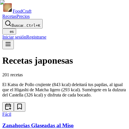
Food
Craft
Recetas
Precios
Buscar...
Ctrl+K
es
Iniciar sesión
Registrarse
Recetas japonesas
201
recetas
El Katsu de Pollo crujiente (843 kcal) deleitará tus papilas, al igual
que el Higashi de Matcha ligero (293 kcal). Sumérgete en la dulzura
del Castella (326 kcal) y disfruta de cada bocado.
Fácil
Zanahorias Glaseadas al Miso