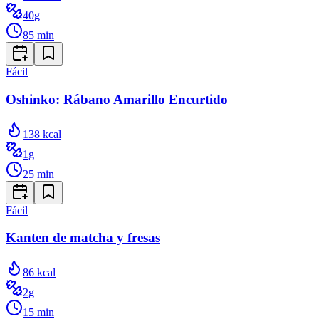
40
g
85
min
Fácil
Oshinko: Rábano Amarillo Encurtido
138
kcal
1
g
25
min
Fácil
Kanten de matcha y fresas
86
kcal
2
g
15
min