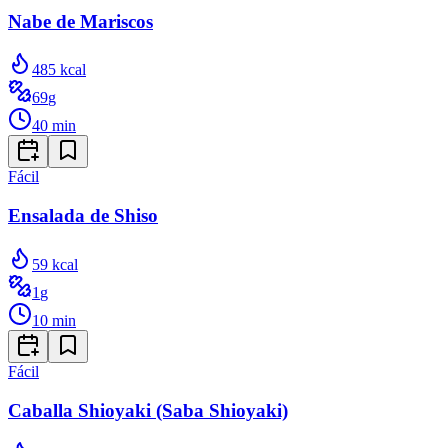
Nabe de Mariscos
485
kcal
69
g
40
min
Fácil
Ensalada de Shiso
59
kcal
1
g
10
min
Fácil
Caballa Shioyaki (Saba Shioyaki)