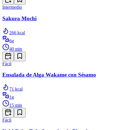
Intermedio
Sakura Mochi
266
kcal
6
g
40
min
Fácil
Ensalada de Alga Wakame con Sésamo
71
kcal
1
g
15
min
Fácil