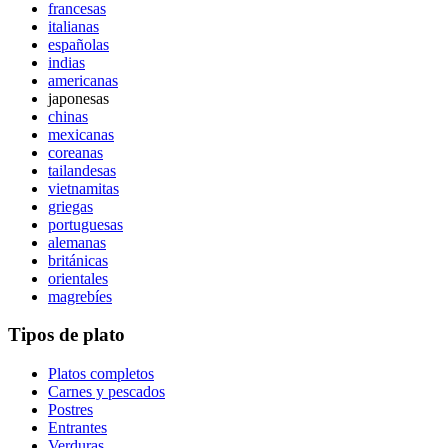
francesas
italianas
españolas
indias
americanas
japonesas
chinas
mexicanas
coreanas
tailandesas
vietnamitas
griegas
portuguesas
alemanas
británicas
orientales
magrebíes
Tipos de plato
Platos completos
Carnes y pescados
Postres
Entrantes
Verduras