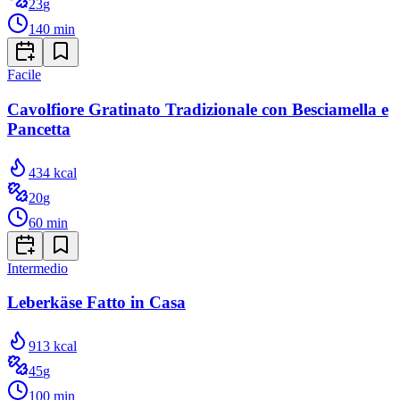
23
g
140
min
Facile
Cavolfiore Gratinato Tradizionale con Besciamella e
Pancetta
434
kcal
20
g
60
min
Intermedio
Leberkäse Fatto in Casa
913
kcal
45
g
100
min