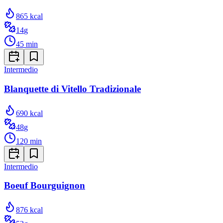
865
kcal
14
g
45
min
Intermedio
Blanquette di Vitello Tradizionale
690
kcal
48
g
120
min
Intermedio
Boeuf Bourguignon
876
kcal