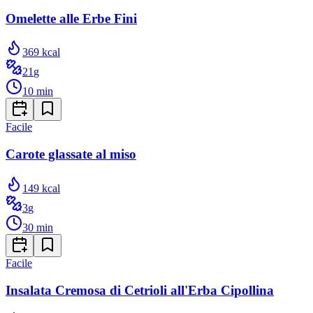
Omelette alle Erbe Fini
369
kcal
21
g
10
min
Facile
Carote glassate al miso
149
kcal
3
g
30
min
Facile
Insalata Cremosa di Cetrioli all'Erba Cipollina