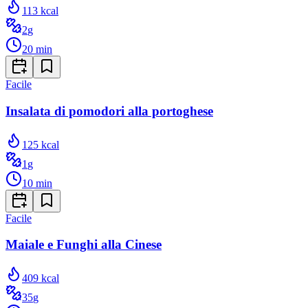
113
kcal
2
g
20
min
Facile
Insalata di pomodori alla portoghese
125
kcal
1
g
10
min
Facile
Maiale e Funghi alla Cinese
409
kcal
35
g