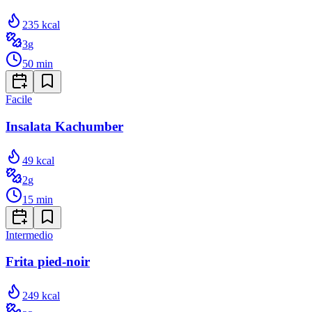
235
kcal
3
g
50
min
Facile
Insalata Kachumber
49
kcal
2
g
15
min
Intermedio
Frita pied-noir
249
kcal