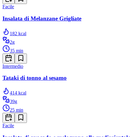
Facile
Insalata di Melanzane Grigliate
182
kcal
2
g
35
min
Intermedio
Tataki di tonno al sesamo
414
kcal
39
g
25
min
Facile