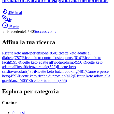
Insalata di avocado e melagrana alla mediorientale
456
kcal
4
g
15
min
← Precedente
1
/
40
Successivo →
Affina la tua ricerca
Ricette keto anti-ipertensione
(
850
)
Ricette keto adatte al
diabete
(
787
)
Ricette keto contro l'osteoporosi
(
614
)
Ricette keto
facili
(
595
)
Ricette keto adatte all'ipotiroidismo
(
556
)
Ricette keto
adatte all'insufficienza renale
(
523
)
Ricette keto
cardiovascolari
(
485
)
Ricette keto batch cooking
(
481
)
Carne e pesce
keto
(
459
)
Ricette keto ricche di proteine
(
412
)
Ricette keto adatte alla
gravidanza
(
405
)
Ricette keto rapide
(
366
)
Esplora per categoria
Cucine
francesi