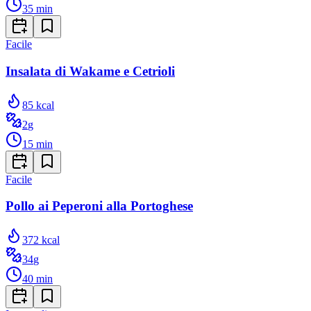
35
min
Facile
Insalata di Wakame e Cetrioli
85
kcal
2
g
15
min
Facile
Pollo ai Peperoni alla Portoghese
372
kcal
34
g
40
min