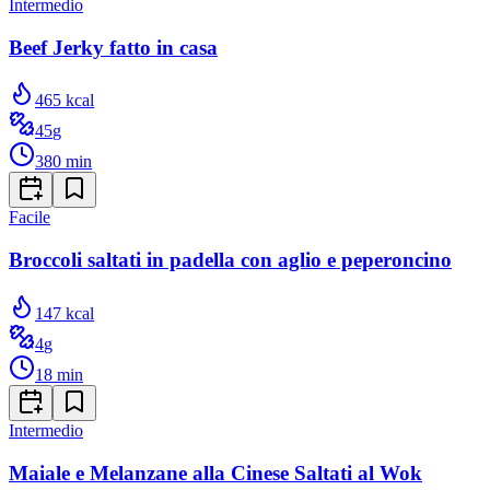
Intermedio
Beef Jerky fatto in casa
465
kcal
45
g
380
min
Facile
Broccoli saltati in padella con aglio e peperoncino
147
kcal
4
g
18
min
Intermedio
Maiale e Melanzane alla Cinese Saltati al Wok