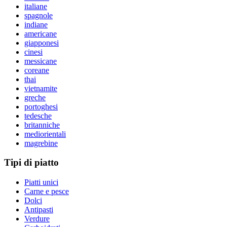
italiane
spagnole
indiane
americane
giapponesi
cinesi
messicane
coreane
thai
vietnamite
greche
portoghesi
tedesche
britanniche
mediorientali
magrebine
Tipi di piatto
Piatti unici
Carne e pesce
Dolci
Antipasti
Verdure