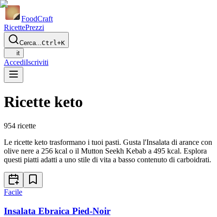
Food
Craft
Ricette
Prezzi
Cerca...
Ctrl+K
it
Accedi
Iscriviti
Ricette keto
954
ricette
Le ricette keto trasformano i tuoi pasti. Gusta l'Insalata di arance con
olive nere a 256 kcal o il Mutton Seekh Kebab a 495 kcal. Esplora
questi piatti adatti a uno stile di vita a basso contenuto di carboidrati.
Facile
Insalata Ebraica Pied-Noir