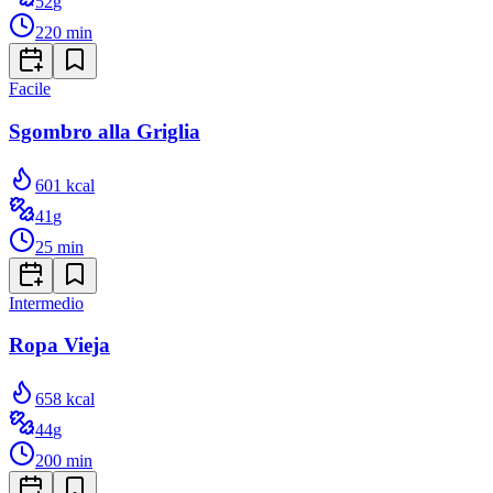
52
g
220
min
Facile
Sgombro alla Griglia
601
kcal
41
g
25
min
Intermedio
Ropa Vieja
658
kcal
44
g
200
min