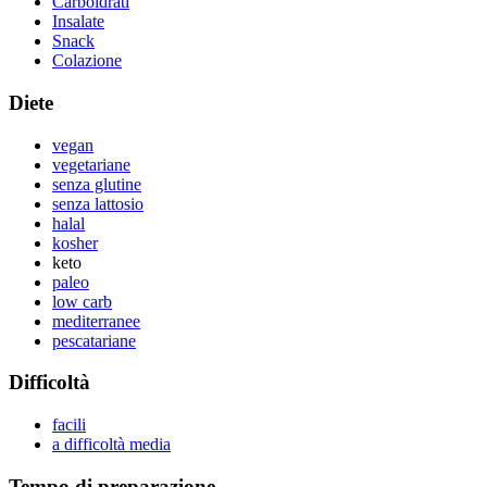
Carboidrati
Insalate
Snack
Colazione
Diete
vegan
vegetariane
senza glutine
senza lattosio
halal
kosher
keto
paleo
low carb
mediterranee
pescatariane
Difficoltà
facili
a difficoltà media
Tempo di preparazione