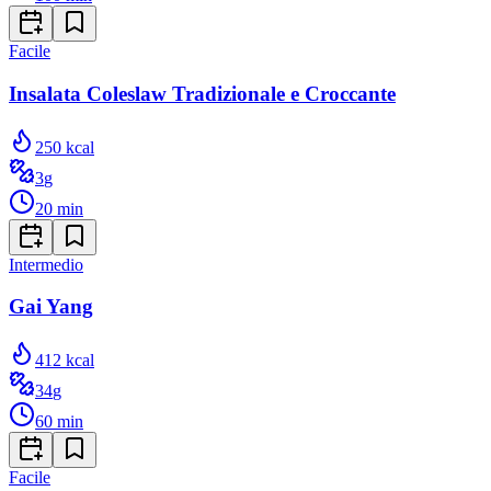
Facile
Insalata Coleslaw Tradizionale e Croccante
250
kcal
3
g
20
min
Intermedio
Gai Yang
412
kcal
34
g
60
min
Facile