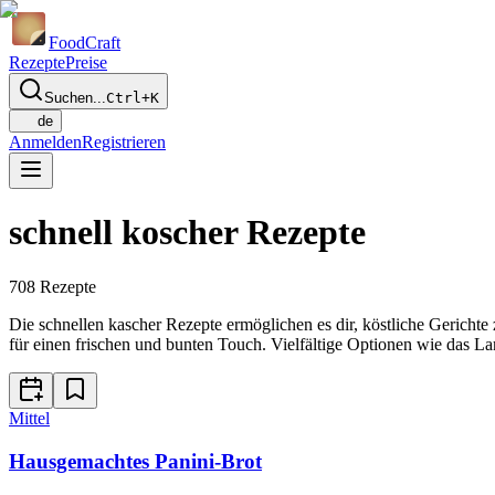
Food
Craft
Rezepte
Preise
Suchen...
Ctrl+K
de
Anmelden
Registrieren
schnell koscher Rezepte
708
Rezepte
Die schnellen kascher Rezepte ermöglichen es dir, köstliche Gerichte 
für einen frischen und bunten Touch. Vielfältige Optionen wie das 
Mittel
Hausgemachtes Panini-Brot