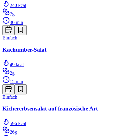
240
kcal
7
g
30
min
Einfach
Kachumber-Salat
49
kcal
2
g
15
min
Einfach
Kichererbsensalat auf französische Art
596
kcal
26
g