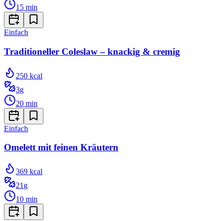
15
min
Einfach
Traditioneller Coleslaw – knackig & cremig
250
kcal
3
g
20
min
Einfach
Omelett mit feinen Kräutern
369
kcal
21
g
10
min