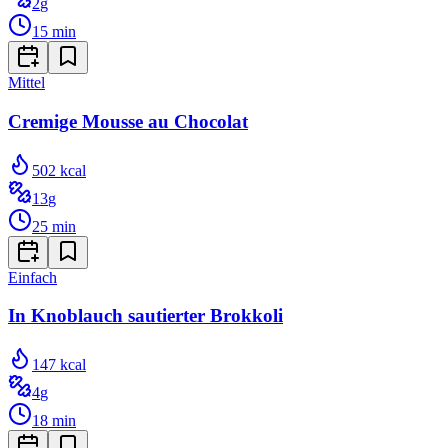
2
g
15
min
Mittel
Cremige Mousse au Chocolat
502
kcal
13
g
25
min
Einfach
In Knoblauch sautierter Brokkoli
147
kcal
4
g
18
min