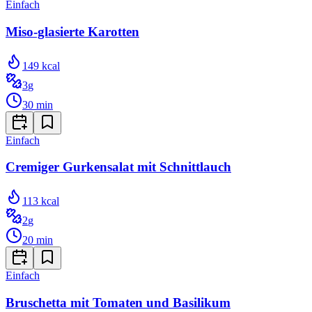
Einfach
Miso-glasierte Karotten
149
kcal
3
g
30
min
Einfach
Cremiger Gurkensalat mit Schnittlauch
113
kcal
2
g
20
min
Einfach
Bruschetta mit Tomaten und Basilikum