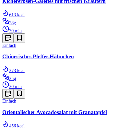
Kichererbsen-Galettes mit frischen Kräutern
613
kcal
28
g
30
min
Einfach
Chinesisches Pfeffer-Hähnchen
373
kcal
35
g
30
min
Einfach
Orientalischer Avocadosalat mit Granatapfel
456
kcal