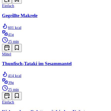
Einfach
Gegrillte Makrele
601
kcal
41
g
25
min
Mittel
Thunfisch-Tataki im Sesammantel
414
kcal
39
g
25
min
Einfach