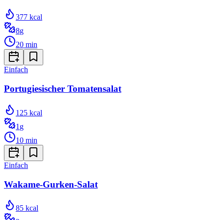
377
kcal
8
g
20
min
Einfach
Portugiesischer Tomatensalat
125
kcal
1
g
10
min
Einfach
Wakame-Gurken-Salat
85
kcal