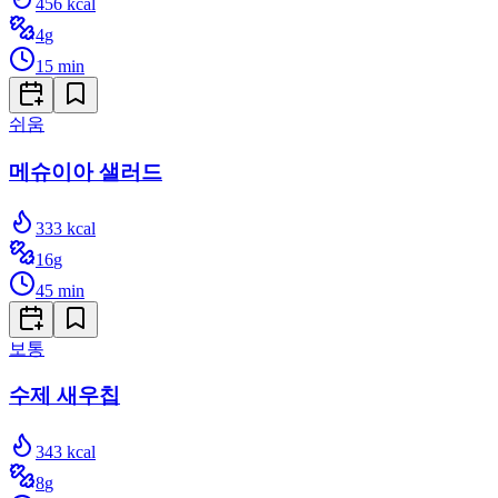
456
kcal
4
g
15
min
쉬움
메슈이아 샐러드
333
kcal
16
g
45
min
보통
수제 새우칩
343
kcal
8
g