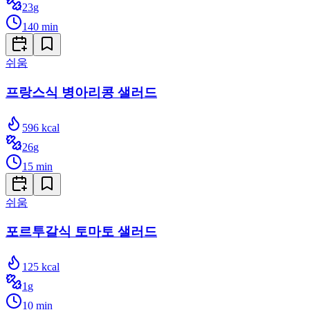
23
g
140
min
쉬움
프랑스식 병아리콩 샐러드
596
kcal
26
g
15
min
쉬움
포르투갈식 토마토 샐러드
125
kcal
1
g
10
min