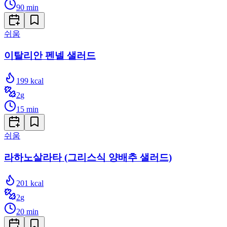
90
min
쉬움
이탈리안 펜넬 샐러드
199
kcal
2
g
15
min
쉬움
라하노살라타 (그리스식 양배추 샐러드)
201
kcal
2
g
20
min