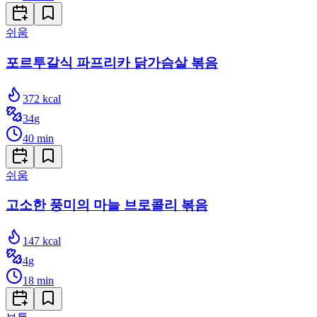
쉬움
포르투갈식 파프리카 닭가슴살 볶음
372
kcal
34
g
40
min
쉬움
고소한 풍미의 마늘 브로콜리 볶음
147
kcal
4
g
18
min