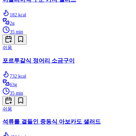
182
kcal
2
g
35
min
쉬움
포르투갈식 정어리 소금구이
732
kcal
63
g
35
min
쉬움
석류를 곁들인 중동식 아보카도 샐러드