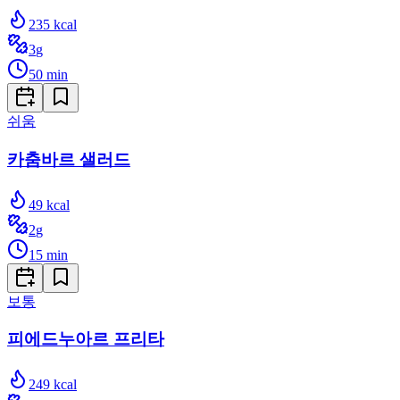
235
kcal
3
g
50
min
쉬움
카춤바르 샐러드
49
kcal
2
g
15
min
보통
피에드누아르 프리타
249
kcal