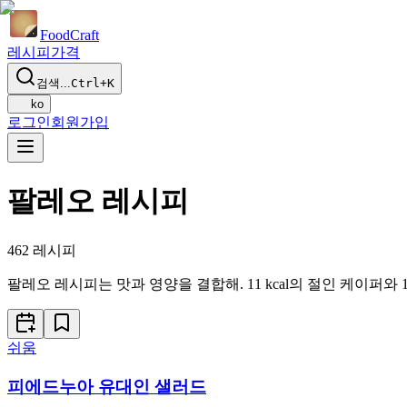
Food
Craft
레시피
가격
검색...
Ctrl+K
ko
로그인
회원가입
팔레오 레시피
462
레시피
팔레오 레시피는 맛과 영양을 결합해. 11 kcal의 절인 케이퍼와
쉬움
피에드누아 유대인 샐러드