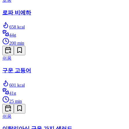
보통
로파 비에하
658
kcal
44
g
200
min
쉬움
구운 고등어
601
kcal
41
g
25
min
쉬움
이탈리아식 구운 가지 샐러드