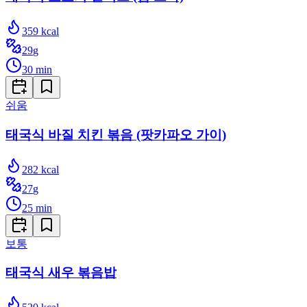
359
kcal
29
g
30
min
쉬움
태국식 바질 치킨 볶음 (팟카파오 가이)
282
kcal
27
g
25
min
보통
태국식 새우 볶음밥