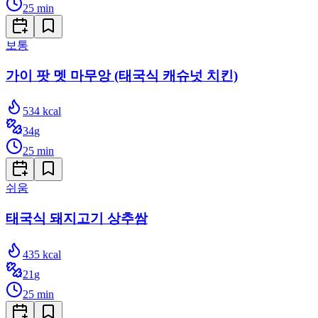
25
min
보통
가이 팟 멧 마무앙 (태국식 캐슈넛 치킨)
534
kcal
34
g
25
min
쉬움
태국식 돼지고기 상추쌈
435
kcal
21
g
25
min