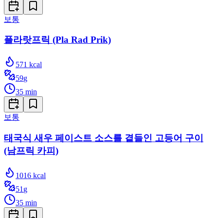
보통
플라랏프릭 (Pla Rad Prik)
571
kcal
59
g
35
min
보통
태국식 새우 페이스트 소스를 곁들인 고등어 구이
(남프릭 카피)
1016
kcal
51
g
35
min