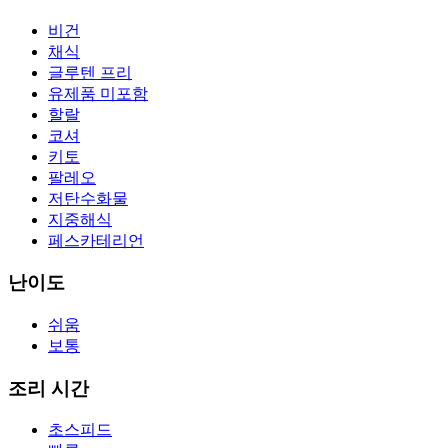
비건
채식
글루텐 프리
유제품 미포함
할랄
코셔
키토
팔레오
저탄수화물
지중해식
페스카테리언
난이도
쉬움
보통
조리 시간
초스피드