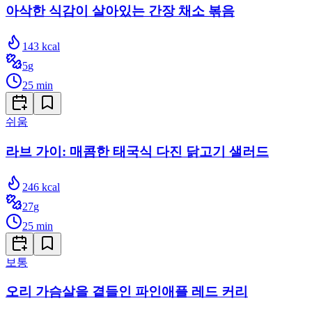
아삭한 식감이 살아있는 간장 채소 볶음
143
kcal
5
g
25
min
쉬움
라브 가이: 매콤한 태국식 다진 닭고기 샐러드
246
kcal
27
g
25
min
보통
오리 가슴살을 곁들인 파인애플 레드 커리