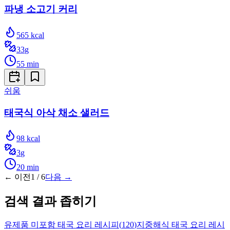
파냉 소고기 커리
565
kcal
33
g
55
min
쉬움
태국식 아삭 채소 샐러드
98
kcal
3
g
20
min
← 이전
1
/
6
다음 →
검색 결과 좁히기
유제품 미포함 태국 요리 레시피
(
120
)
지중해식 태국 요리 레시