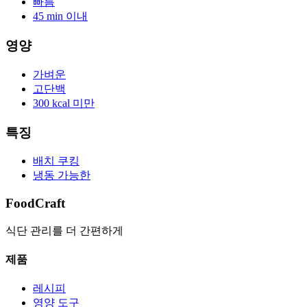
빠름
45 min 이내
영양
가벼운
고단백
300 kcal 미만
특징
배치 쿠킹
냉동 가능한
FoodCraft
식단 관리를 더 간편하게
제품
레시피
영양 도구