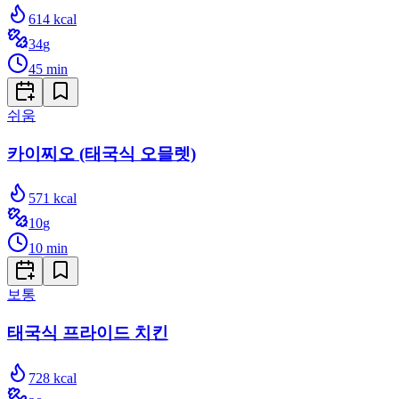
614
kcal
34
g
45
min
쉬움
카이찌오 (태국식 오믈렛)
571
kcal
10
g
10
min
보통
태국식 프라이드 치킨
728
kcal