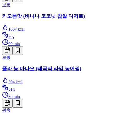
보통
카오똠맛 (바나나 코코넛 찹쌀 디저트)
1067
kcal
20
g
90
min
보통
플라 능 마나오 (태국식 라임 농어찜)
304
kcal
51
g
30
min
쉬움