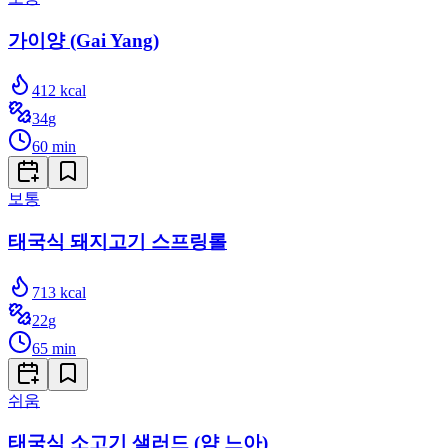
가이양 (Gai Yang)
412
kcal
34
g
60
min
보통
태국식 돼지고기 스프링롤
713
kcal
22
g
65
min
쉬움
태국식 소고기 샐러드 (얌 느아)