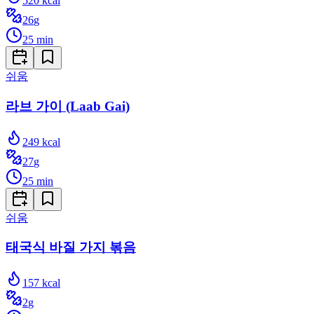
520
kcal
26
g
25
min
쉬움
라브 가이 (Laab Gai)
249
kcal
27
g
25
min
쉬움
태국식 바질 가지 볶음
157
kcal
2
g