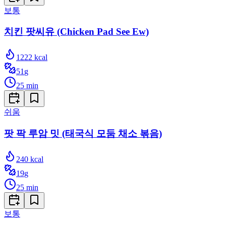
보통
치킨 팟씨유 (Chicken Pad See Ew)
1222
kcal
51
g
25
min
쉬움
팟 팍 루암 밋 (태국식 모둠 채소 볶음)
240
kcal
19
g
25
min
보통