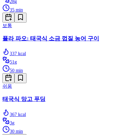
28
g
35
min
보통
플라 파오: 태국식 소금 껍질 농어 구이
337
kcal
51
g
50
min
쉬움
태국식 망고 푸딩
367
kcal
3
g
30
min