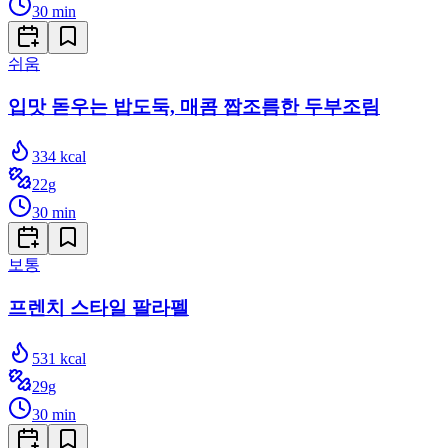
30
min
쉬움
입맛 돋우는 밥도둑, 매콤 짭조름한 두부조림
334
kcal
22
g
30
min
보통
프렌치 스타일 팔라펠
531
kcal
29
g
30
min