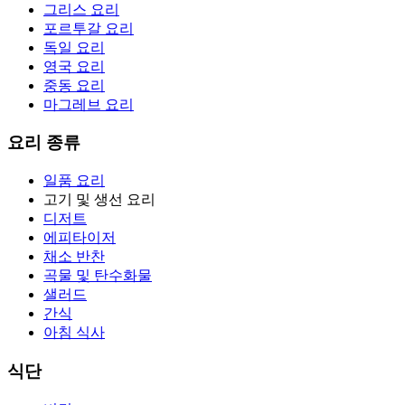
그리스 요리
포르투갈 요리
독일 요리
영국 요리
중동 요리
마그레브 요리
요리 종류
일품 요리
고기 및 생선 요리
디저트
에피타이저
채소 반찬
곡물 및 탄수화물
샐러드
간식
아침 식사
식단