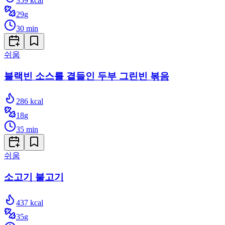
359
kcal
29
g
30
min
쉬움
블랙빈 소스를 곁들인 두부 그린빈 볶음
286
kcal
18
g
35
min
쉬움
소고기 불고기
437
kcal
35
g