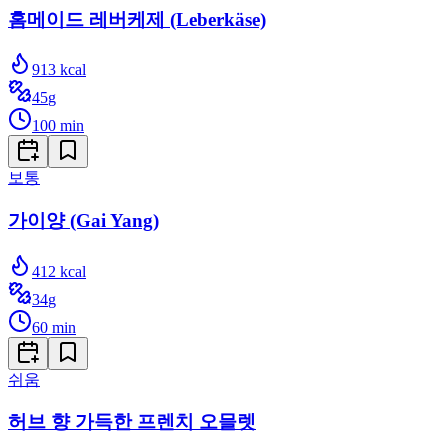
홈메이드 레버케제 (Leberkäse)
913
kcal
45
g
100
min
보통
가이양 (Gai Yang)
412
kcal
34
g
60
min
쉬움
허브 향 가득한 프렌치 오믈렛