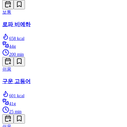
보통
로파 비에하
658
kcal
44
g
200
min
쉬움
구운 고등어
601
kcal
41
g
25
min
쉬움