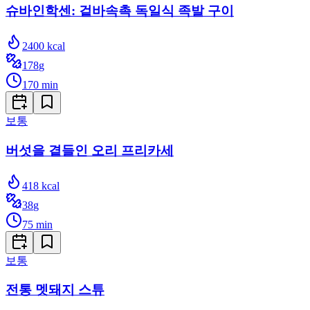
슈바인학센: 겉바속촉 독일식 족발 구이
2400
kcal
178
g
170
min
보통
버섯을 곁들인 오리 프리카세
418
kcal
38
g
75
min
보통
전통 멧돼지 스튜