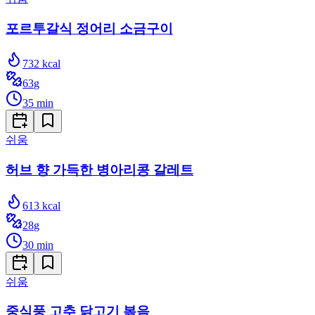
포르투갈식 정어리 소금구이
732
kcal
63
g
35
min
쉬움
허브 향 가득한 병아리콩 갈레트
613
kcal
28
g
30
min
쉬움
중식풍 고추 닭고기 볶음