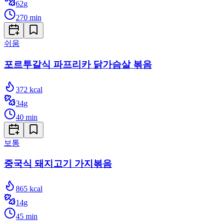
62
g
270
min
쉬움
포르투갈식 파프리카 닭가슴살 볶음
372
kcal
34
g
40
min
보통
중국식 돼지고기 가지볶음
865
kcal
14
g
45
min