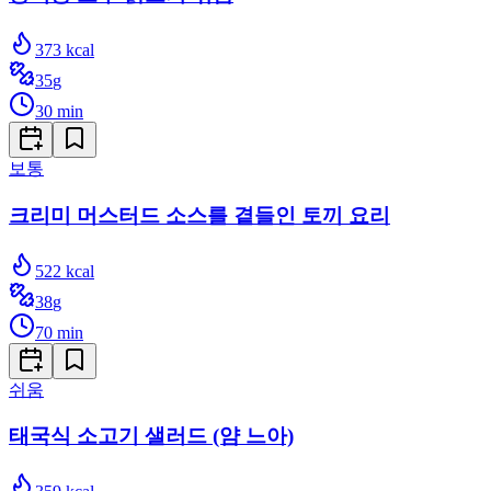
373
kcal
35
g
30
min
보통
크리미 머스터드 소스를 곁들인 토끼 요리
522
kcal
38
g
70
min
쉬움
태국식 소고기 샐러드 (얌 느아)