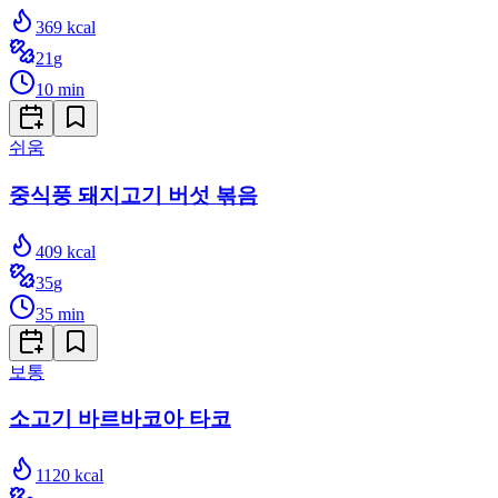
369
kcal
21
g
10
min
쉬움
중식풍 돼지고기 버섯 볶음
409
kcal
35
g
35
min
보통
소고기 바르바코아 타코
1120
kcal