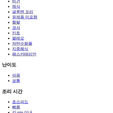
비건
채식
글루텐 프리
유제품 미포함
할랄
코셔
키토
팔레오
저탄수화물
지중해식
페스카테리언
난이도
쉬움
보통
조리 시간
초스피드
빠름
45 min 이내