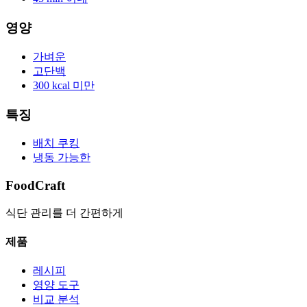
영양
가벼운
고단백
300 kcal 미만
특징
배치 쿠킹
냉동 가능한
FoodCraft
식단 관리를 더 간편하게
제품
레시피
영양 도구
비교 분석