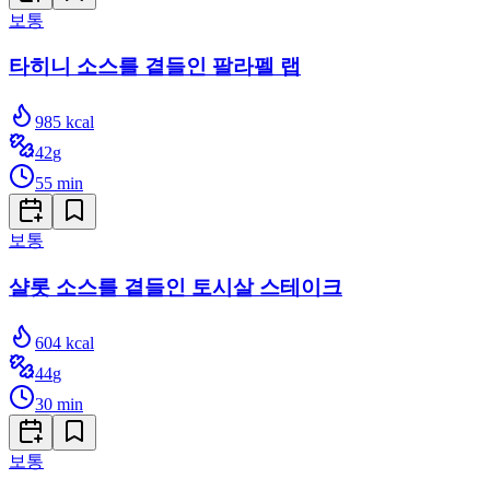
보통
타히니 소스를 곁들인 팔라펠 랩
985
kcal
42
g
55
min
보통
샬롯 소스를 곁들인 토시살 스테이크
604
kcal
44
g
30
min
보통