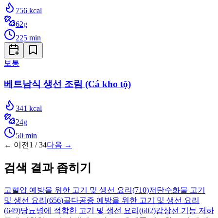
756
kcal
62
g
225
min
보통
베트남식 생선 조림 (Cá kho tộ)
341
kcal
24
g
50
min
← 이전
1
/
34
다음 →
검색 결과 좁히기
고혈압 예방을 위한 고기 및 생선 요리
(
710
)
저탄수화물 고기
및 생선 요리
(
656
)
골다공증 예방을 위한 고기 및 생선 요리
(
649
)
당뇨병에 적합한 고기 및 생선 요리
(
602
)
갑상선 기능 저하