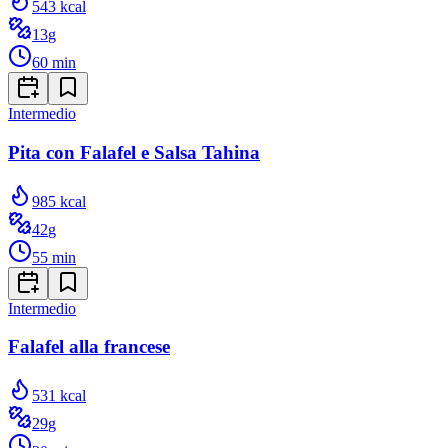
543
kcal
13
g
60
min
Intermedio
Pita con Falafel e Salsa Tahina
985
kcal
42
g
55
min
Intermedio
Falafel alla francese
531
kcal
29
g