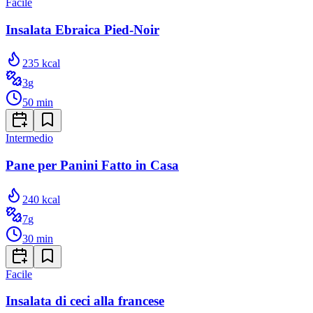
Facile
Insalata Ebraica Pied-Noir
235
kcal
3
g
50
min
Intermedio
Pane per Panini Fatto in Casa
240
kcal
7
g
30
min
Facile
Insalata di ceci alla francese