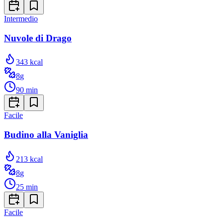
Intermedio
Nuvole di Drago
343
kcal
8
g
90
min
Facile
Budino alla Vaniglia
213
kcal
8
g
25
min
Facile