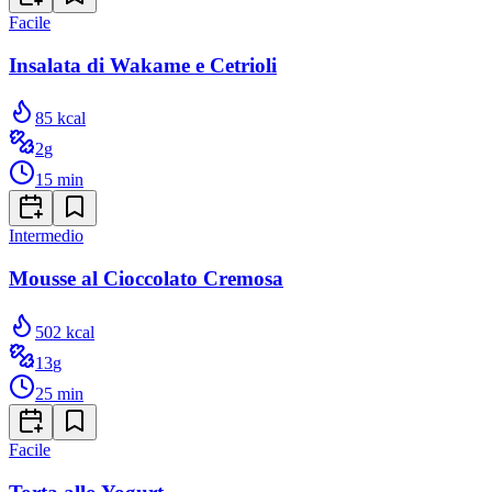
Facile
Insalata di Wakame e Cetrioli
85
kcal
2
g
15
min
Intermedio
Mousse al Cioccolato Cremosa
502
kcal
13
g
25
min
Facile