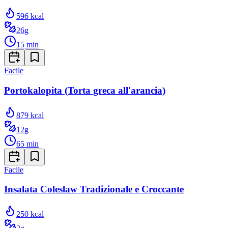
596
kcal
26
g
15
min
Facile
Portokalopita (Torta greca all'arancia)
879
kcal
12
g
65
min
Facile
Insalata Coleslaw Tradizionale e Croccante
250
kcal