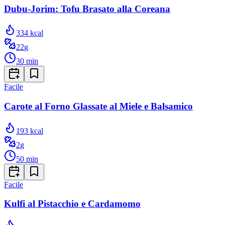
Dubu-Jorim: Tofu Brasato alla Coreana
334
kcal
22
g
30
min
Facile
Carote al Forno Glassate al Miele e Balsamico
193
kcal
2
g
50
min
Facile
Kulfi al Pistacchio e Cardamomo