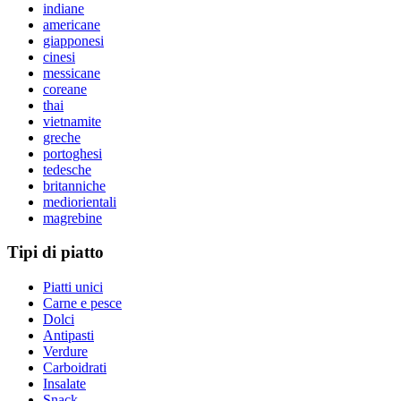
indiane
americane
giapponesi
cinesi
messicane
coreane
thai
vietnamite
greche
portoghesi
tedesche
britanniche
mediorientali
magrebine
Tipi di piatto
Piatti unici
Carne e pesce
Dolci
Antipasti
Verdure
Carboidrati
Insalate
Snack