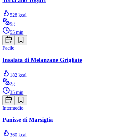
Torta allo Yogurt
528
kcal
9
g
55
min
Facile
Insalata di Melanzane Grigliate
182
kcal
2
g
35
min
Intermedio
Panisse di Marsiglia
360
kcal