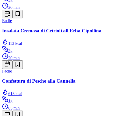
3
g
20
min
Facile
Insalata Cremosa di Cetrioli all'Erba Cipollina
113
kcal
2
g
20
min
Facile
Confettura di Pesche alla Cannella
613
kcal
1
g
65
min