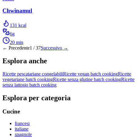
Chwinamul
131
kcal
6
g
20
min
← Precedente
1
/
37
Successivo →
Esplora anche
Ricette pescatariane congelabili
Ricette vegan batch cooking
Ricette
vegetariane batch cooking
Ricette senza glutine batch cooking
Ricette
senza lattosio batch cooking
Esplora per categoria
Cucine
francesi
italiane
spagnole