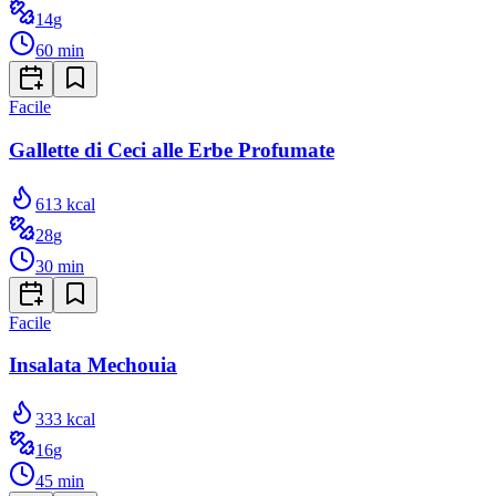
14
g
60
min
Facile
Gallette di Ceci alle Erbe Profumate
613
kcal
28
g
30
min
Facile
Insalata Mechouia
333
kcal
16
g
45
min