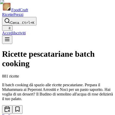
Food
Craft
Ricette
Prezzi
Cerca...
Ctrl+K
it
Accedi
Iscriviti
Ricette pescatariane batch
cooking
881
ricette
Il batch cooking dà spazio alle ricette pescatariane. Prepara il
Muhammara ai Peperoni Arrostiti e Noci per un pasto saporito. Hai
voglia di un dessert? Il Budino di semolino all'acqua di rose delizierà
il tuo palato.