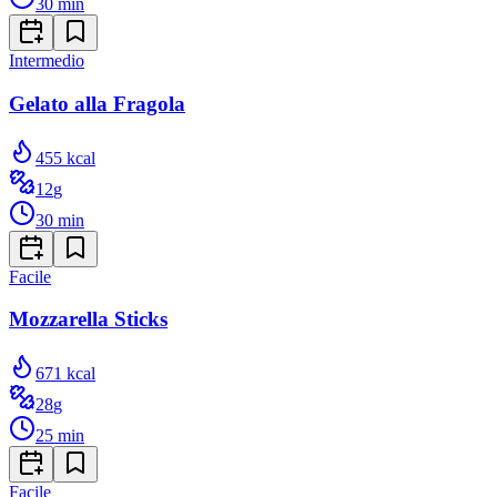
30
min
Intermedio
Gelato alla Fragola
455
kcal
12
g
30
min
Facile
Mozzarella Sticks
671
kcal
28
g
25
min
Facile