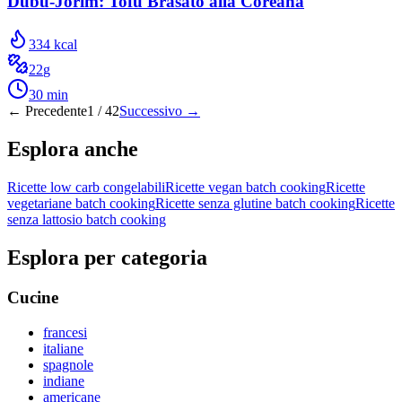
Dubu-Jorim: Tofu Brasato alla Coreana
334
kcal
22
g
30
min
← Precedente
1
/
42
Successivo →
Esplora anche
Ricette low carb congelabili
Ricette vegan batch cooking
Ricette
vegetariane batch cooking
Ricette senza glutine batch cooking
Ricette
senza lattosio batch cooking
Esplora per categoria
Cucine
francesi
italiane
spagnole
indiane
americane