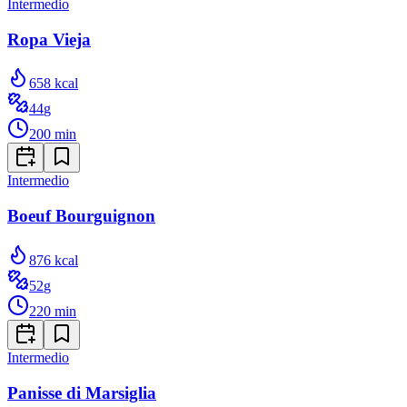
Intermedio
Ropa Vieja
658
kcal
44
g
200
min
Intermedio
Boeuf Bourguignon
876
kcal
52
g
220
min
Intermedio
Panisse di Marsiglia