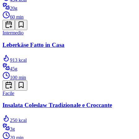
20
g
60
min
Intermedio
Leberkäse Fatto in Casa
913
kcal
45
g
100
min
Facile
Insalata Coleslaw Tradizionale e Croccante
250
kcal
3
g
20
min