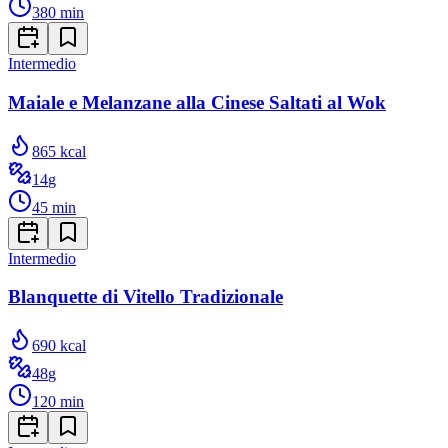
380
min
Intermedio
Maiale e Melanzane alla Cinese Saltati al Wok
865
kcal
14
g
45
min
Intermedio
Blanquette di Vitello Tradizionale
690
kcal
48
g
120
min