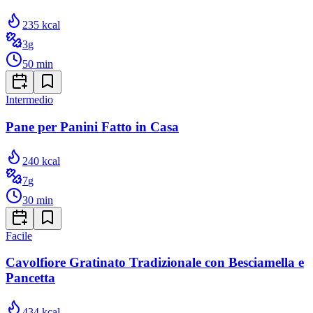
235
kcal
3
g
50
min
Intermedio
Pane per Panini Fatto in Casa
240
kcal
7
g
30
min
Facile
Cavolfiore Gratinato Tradizionale con Besciamella e
Pancetta
434
kcal