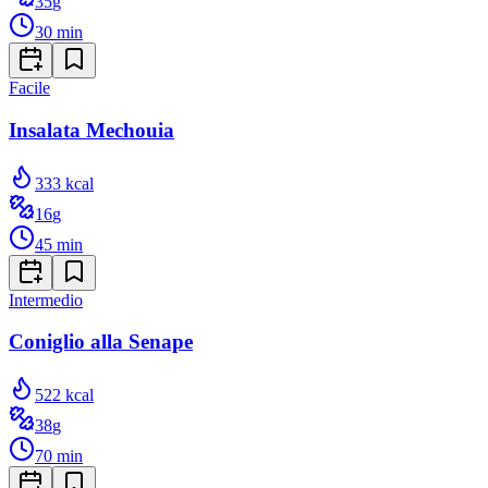
35
g
30
min
Facile
Insalata Mechouia
333
kcal
16
g
45
min
Intermedio
Coniglio alla Senape
522
kcal
38
g
70
min