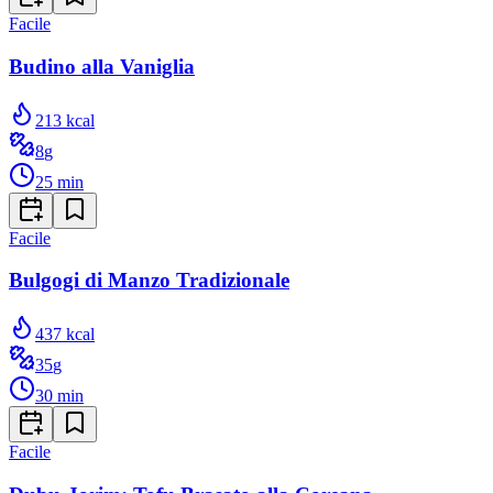
Facile
Budino alla Vaniglia
213
kcal
8
g
25
min
Facile
Bulgogi di Manzo Tradizionale
437
kcal
35
g
30
min
Facile