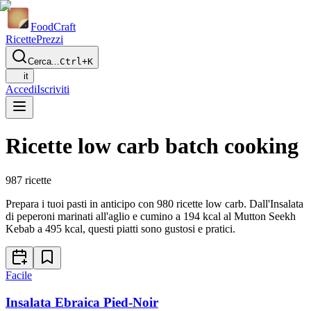
Food
Craft
Ricette
Prezzi
Cerca...
Ctrl+K
it
Accedi
Iscriviti
Ricette low carb batch cooking
987
ricette
Prepara i tuoi pasti in anticipo con 980 ricette low carb. Dall'Insalata
di peperoni marinati all'aglio e cumino a 194 kcal al Mutton Seekh
Kebab a 495 kcal, questi piatti sono gustosi e pratici.
Facile
Insalata Ebraica Pied-Noir