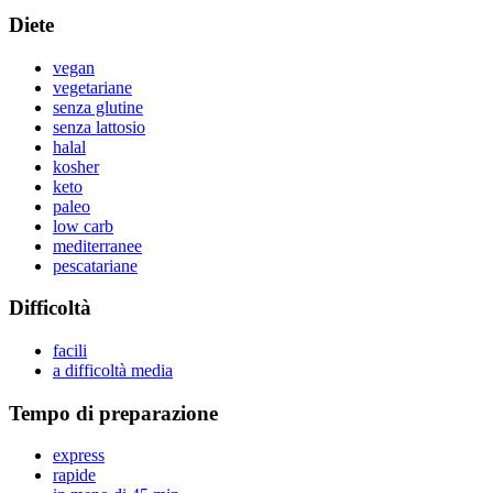
Diete
vegan
vegetariane
senza glutine
senza lattosio
halal
kosher
keto
paleo
low carb
mediterranee
pescatariane
Difficoltà
facili
a difficoltà media
Tempo di preparazione
express
rapide