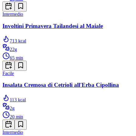
Intermedio
Involtini Primavera Tailandesi al Maiale
713
kcal
22
g
65
min
Facile
Insalata Cremosa di Cetrioli all'Erba Cipollina
113
kcal
2
g
20
min
Intermedio