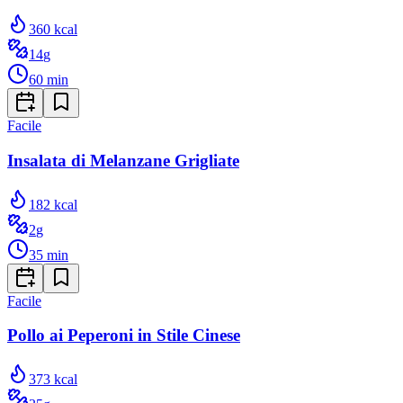
360
kcal
14
g
60
min
Facile
Insalata di Melanzane Grigliate
182
kcal
2
g
35
min
Facile
Pollo ai Peperoni in Stile Cinese
373
kcal