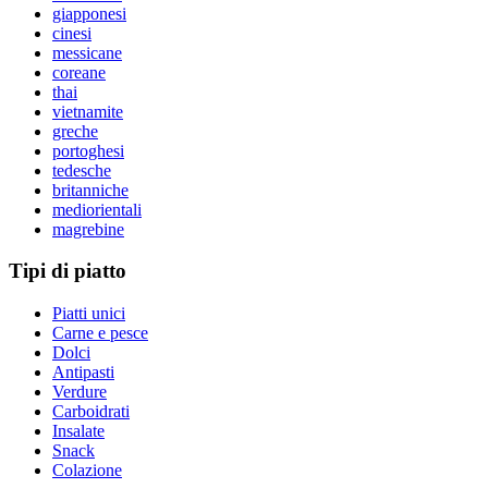
giapponesi
cinesi
messicane
coreane
thai
vietnamite
greche
portoghesi
tedesche
britanniche
mediorientali
magrebine
Tipi di piatto
Piatti unici
Carne e pesce
Dolci
Antipasti
Verdure
Carboidrati
Insalate
Snack
Colazione