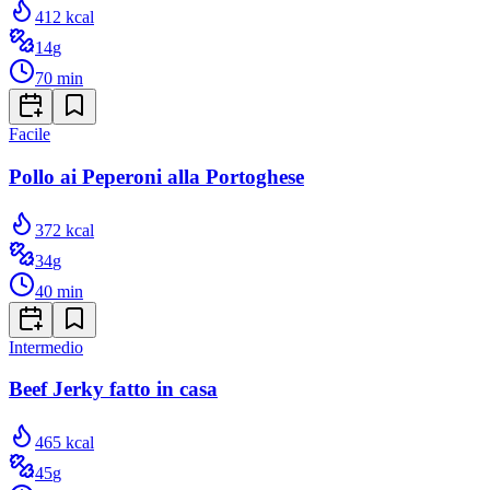
412
kcal
14
g
70
min
Facile
Pollo ai Peperoni alla Portoghese
372
kcal
34
g
40
min
Intermedio
Beef Jerky fatto in casa
465
kcal
45
g