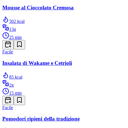
Mousse al Cioccolato Cremosa
502
kcal
13
g
25
min
Facile
Insalata di Wakame e Cetrioli
85
kcal
2
g
15
min
Facile
Pomodori ripieni della tradizione