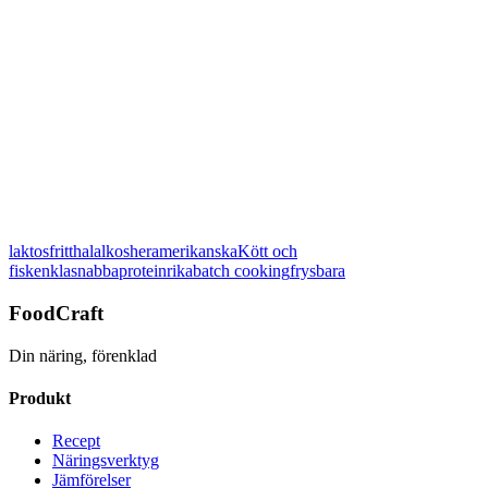
Betygsätt det här receptet:
laktosfritt
halal
kosher
amerikanska
Kött och
Visa detaljer
fisk
enkla
snabba
proteinrika
batch cooking
frysbara
FoodCraft
Din näring, förenklad
Produkt
Recept
Näringsverktyg
Jämförelser