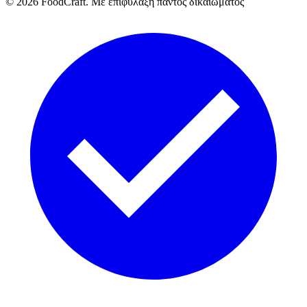
©
2026
FoodCraft.
Με επιφύλαξη παντός δικαιώματος