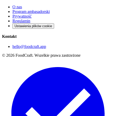
O nas
Program ambasadorski
Prywatność
Regulamin
Ustawienia plików cookie
Kontakt
hello@foodcraft.app
©
2026
FoodCraft.
Wszelkie prawa zastrzeżone