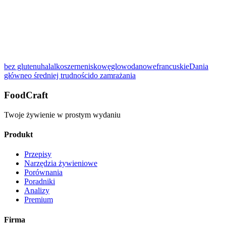
Oceń ten przepis:
bez glutenu
halal
koszerne
niskowęglowodanowe
francuskie
Dania
Pokaż szczegóły
główne
o średniej trudności
do zamrażania
FoodCraft
Twoje żywienie w prostym wydaniu
Produkt
Przepisy
Narzędzia żywieniowe
Porównania
Poradniki
Analizy
Premium
Firma