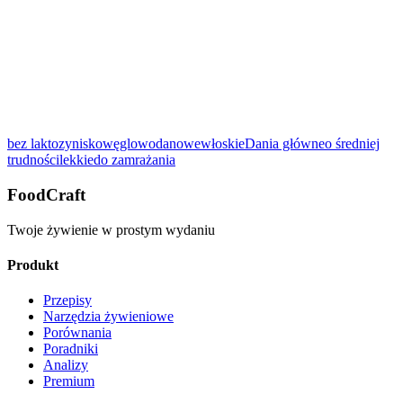
Oceń ten przepis:
bez laktozy
niskowęglowodanowe
włoskie
Dania główne
o średniej
Pokaż szczegóły
trudności
lekkie
do zamrażania
FoodCraft
Twoje żywienie w prostym wydaniu
Produkt
Przepisy
Narzędzia żywieniowe
Porównania
Poradniki
Analizy
Premium