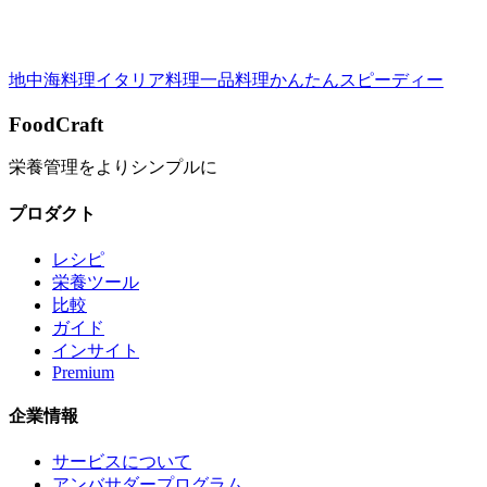
このレシピを評価する：
詳細を表示
地中海料理
イタリア料理
一品料理
かんたん
スピーディー
FoodCraft
栄養管理をよりシンプルに
プロダクト
レシピ
栄養ツール
比較
ガイド
インサイト
Premium
企業情報
サービスについて
アンバサダープログラム