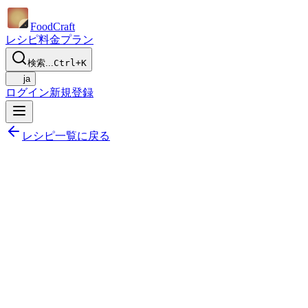
Food
Craft
レシピ
料金プラン
検索...
Ctrl+K
ja
ログイン
新規登録
レシピ一覧に戻る
共有する
献立に追加
保存する